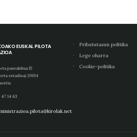
Pribatutasun politika
KOAKO EUSKAL PILOTA
AZIOA
Lege oharra
Cookie-politika
eta pasealekua 15
oeta estadioa) 20014
ostia
 47 14 63
inistrazioa.pilota@kirolak.net