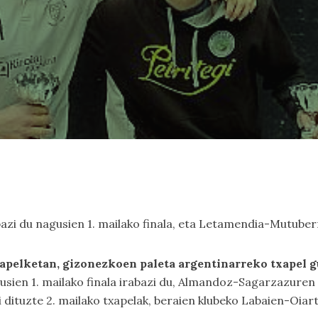
zi du nagusien 1. mailako finala, eta Letamendia-Mutuberr
pelketan, gizonezkoen paleta argentinarreko txapel g
ien 1. mailako finala irabazi du, Almandoz-Sagarzazuren K
ituzte 2. mailako txapelak, beraien klubeko Labaien-Oiartz