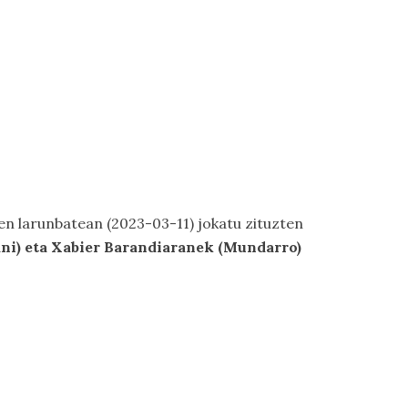
den larunbatean (2023-03-11) jokatu zituzten
ani) eta Xabier Barandiaranek (Mundarro)