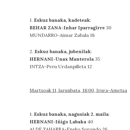
1.
Eskuz banaka, kadeteak
:
BEHAR ZANA-Inhar Iparragirre
30
MUNDARRO-Aimar Zabala 18
2.
Eskuz banaka, jubenilak
:
HERNANI-Unax Manterola
35
INTZA-Peru Urdanpilleta 12
Martxoak 11, larunbata, 18:00, Irura-Ametsa
1.
Eskuz banaka, nagusiak 2. maila
:
HERNANI-Iñigo Labaka
40
ALDE ZAHARRA-Eneko Sorondo 26