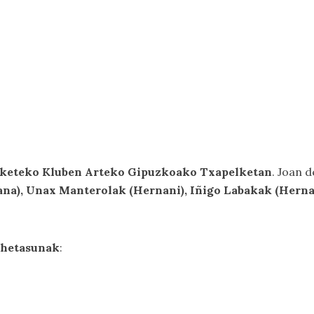
inketeko Kluben Arteko Gipuzkoako Txapelketan
. Joan 
ana), Unax Manterolak (Hernani), Iñigo Labakak (Hern
xehetasunak
: