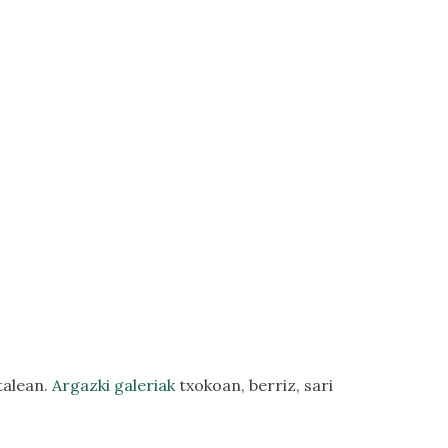
talean.
Argazki galeriak
txokoan, berriz, sari