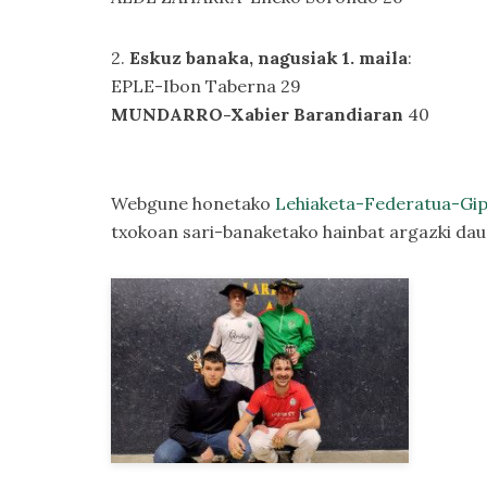
2.
Eskuz banaka, nagusiak 1. maila
:
EPLE-Ibon Taberna 29
MUNDARRO-Xabier Barandiaran
40
Webgune honetako
Lehiaketa-Federatua-Gip
txokoan sari-banaketako hainbat argazki daud