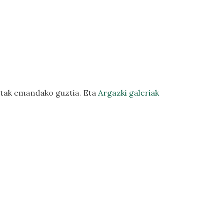
etak emandako guztia. Eta
Argazki galeriak