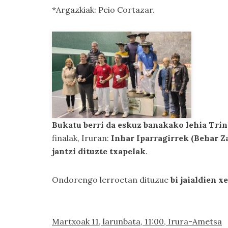
*Argazkiak: Peio Cortazar.
Bukatu berri da eskuz banakako lehia Tr
finalak, Iruran:
Inhar Iparragirrek (Behar Z
jantzi dituzte txapelak
.
Ondorengo lerroetan dituzue
bi jaialdien 
Martxoak 11, larunbata, 11:00, Irura-Ametsa