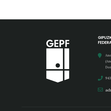
GIPUZ
FEDER
Ano
(An
Don
943
adm