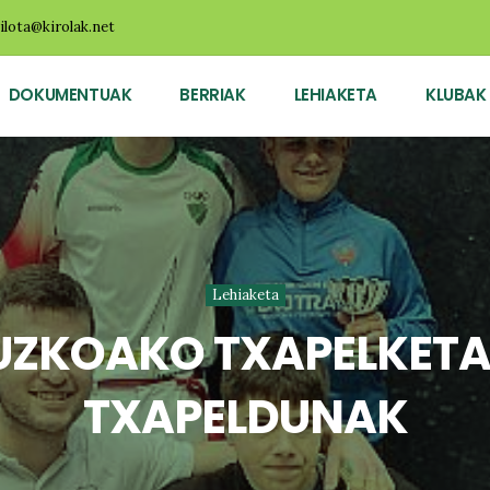
ilota@kirolak.net
DOKUMENTUAK
BERRIAK
LEHIAKETA
KLUBAK
Lehiaketa
UZKOAKO TXAPELKETA
TXAPELDUNAK