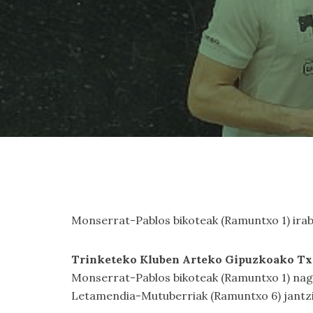
Monserrat-Pablos bikoteak (Ramuntxo 1) iraba
Trinketeko Kluben Arteko Gipuzkoako Txa
Monserrat-Pablos bikoteak (Ramuntxo 1) nagus
Letamendia-Mutuberriak (Ramuntxo 6) jantzi d