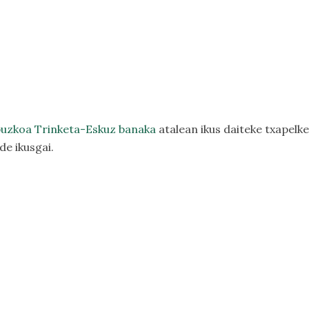
uzkoa Trinketa-Eskuz banaka
atalean ikus daiteke txapelk
e ikusgai.