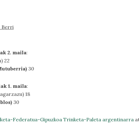
 Berri
ak 2. maila
:
) 22
utuberria)
30
ak 1. maila
:
agarzazu) 18
blos)
30
aketa-Federatua-Gipuzko
a Trinketa-Paleta argentinarra
a