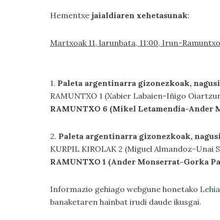
Hementxe
jaialdiaren xehetasunak
:
Martxoak 11, larunbata, 11:00, Irun-Ramuntxo
1.
Paleta argentinarra gizonezkoak, nagusi
RAMUNTXO 1 (Xabier Labaien-Iñigo Oiartzun
RAMUNTXO 6 (Mikel Letamendia-Ander M
2.
Paleta argentinarra gizonezkoak, nagusi
KURPIL KIROLAK 2 (Miguel Almandoz-Unai S
RAMUNTXO 1 (Ander Monserrat-Gorka Pa
Informazio gehiago webgune honetako
Lehi
banaketaren hainbat irudi daude ikusgai.