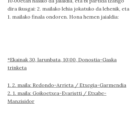
10:00etan hasiko da jaialdia, eta bi partida izango
dira ikusgai: 2. mailako lehia jokatuko da lehenik, eta
1. mailako finala ondoren. Hona hemen jaialdia:
*Ekainak 30, larunbata, 10:00, Donostia-Gaska
trinketa
1. 2. maila: Redondo-Arrieta / Etxegia-Garmendia
2. 1. maila: Goikoetxea-Evaristti / Etxabe-
Manzisidor