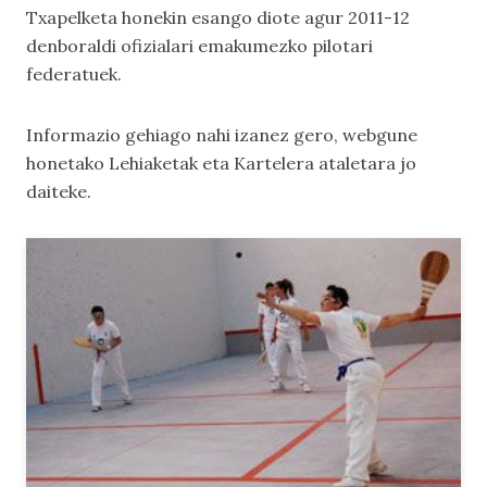
Txapelketa honekin esango diote agur 2011-12
denboraldi ofizialari emakumezko pilotari
federatuek.
Informazio gehiago nahi izanez gero, webgune
honetako
Lehiaketak
eta
Kartelera
ataletara jo
daiteke.