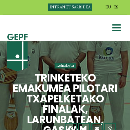
INTRANET SARBIDEA
EU
ES
Lehiaketa
TRINKETEKO
EMAKUMEA PILOTARI
TXAPELKETAKO
FINALAK,
LARUNBATEAN,