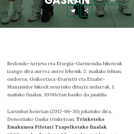
GASKAN
Redondo-Arrieta eta Etxegia-Garmendia bikoteak
izango dira aurrez aurre lehenik, 2. mailako lehian;
ondoren, Goikoetxea-Evaristti eta Etxabe-
Manzisidor bikoek neurtuko dituzte indarrak, 1.
mailako finalan. 10:00etan hasiko da jaialdia
Larunbat honetan (2012-06-30) jokatuko dira,
Donostiako Gaska trinketean,
Trinketeko
Emakumea Pilotari Txapelketako finalak
.