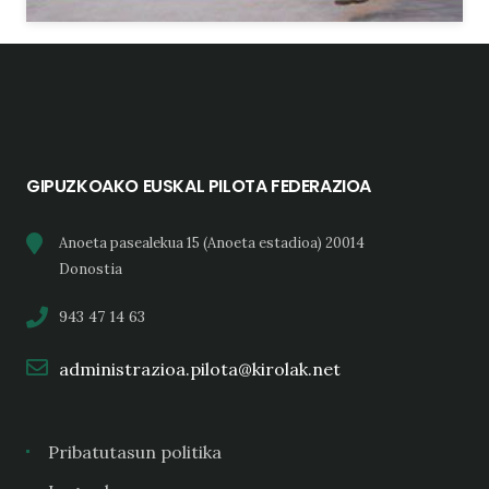
GIPUZKOAKO EUSKAL PILOTA FEDERAZIOA
Anoeta pasealekua 15 (Anoeta estadioa) 20014
Donostia
943 47 14 63
administrazioa.pilota@kirolak.net
Pribatutasun politika