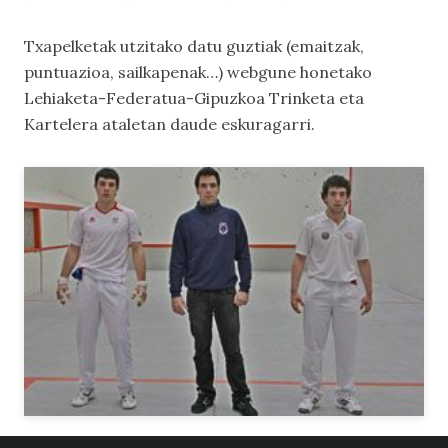
Txapelketak utzitako datu guztiak (emaitzak,
puntuazioa, sailkapenak…) webgune honetako
Lehiaketa-Federatua-Gipuzkoa Trinketa
eta
Kartelera
ataletan daude eskuragarri.