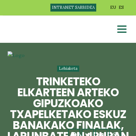
INTRANET SARBIDEA
EU
ES
Lehiaketa
TRINKETEKO
ELKARTEEN ARTEKO
GIPUZKOAKO
TXAPELKETAKO ESKUZ
BANAKAKO FINALAK,