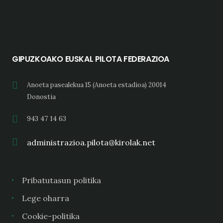
GIPUZKOAKO EUSKAL PILOTA FEDERAZIOA
Anoeta pasealekua 15 (Anoeta estadioa) 20014
Donostia
943 47 14 63
administrazioa.pilota@kirolak.net
Pribatutasun politika
Lege oharra
Cookie-politika