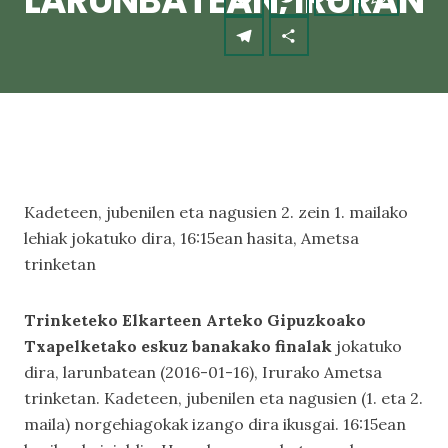
LARUNBATEAN, IRURAN
Kadeteen, jubenilen eta nagusien 2. zein 1. mailako
lehiak jokatuko dira, 16:15ean hasita, Ametsa
trinketan
Trinketeko Elkarteen Arteko Gipuzkoako
Txapelketako eskuz banakako finalak
jokatuko
dira, larunbatean (2016-01-16), Irurako Ametsa
trinketan. Kadeteen, jubenilen eta nagusien (1. eta 2.
maila) norgehiagokak izango dira ikusgai. 16:15ean