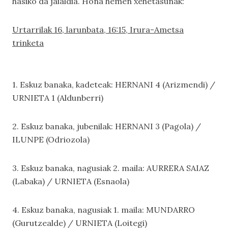
hasiko da jaialdia. Hona hemen xehetasunak:
Urtarrilak 16, larunbata, 16:15, Irura-Ametsa
trinketa
1. Eskuz banaka, kadeteak: HERNANI 4 (Arizmendi) /
URNIETA 1 (Aldunberri)
2. Eskuz banaka, jubenilak: HERNANI 3 (Pagola) /
ILUNPE (Odriozola)
3. Eskuz banaka, nagusiak 2. maila: AURRERA SAIAZ
(Labaka) / URNIETA (Esnaola)
4. Eskuz banaka, nagusiak 1. maila: MUNDARRO
(Gurutzealde) / URNIETA (Loitegi)