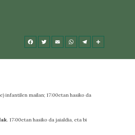
e) infantilen mailan; 17:00etan hasiko da
lak
. 17:00etan hasiko da jaialdia, eta bi