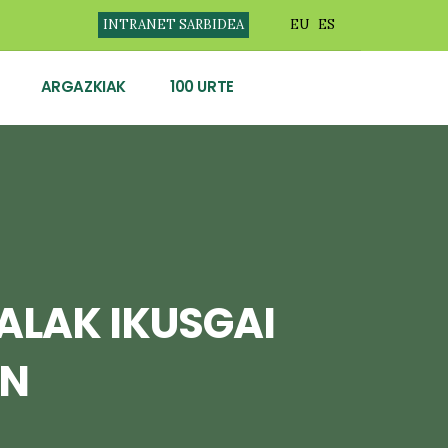
INTRANET SARBIDEA
EU
ES
ARGAZKIAK
100 URTE
ALAK IKUSGAI
AN