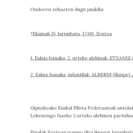
Ondoren zehazten dugu jaialdia:
*Ekainak
15
, larunbata, 17:00, Zestoa
1. Eskuz banaka, 2. urteko alebinak: ETXANIZ
2. Eskuz banaka, infantilak: ALBERDI (Ilunpe
Gipuzkoako Euskal Pilota Federazioak antolat
Lehenengo faseko 2.urteko alebinen partiduak
Finalak Zestoan izango dira ikusgai, larunbat