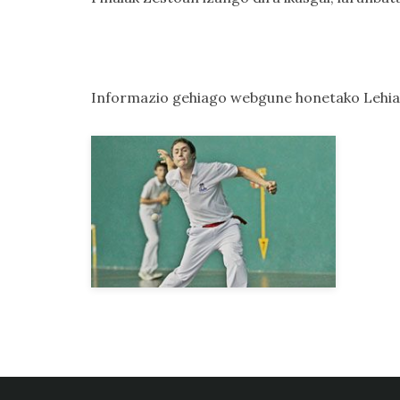
Informazio gehiago webgune honetako
Lehi