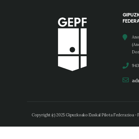
GIPUZ
FEDER
Ano
(An
Don
943
adm
Copyright (c) 2025 Gipuzkoako Euskal Pilota Federazioa -