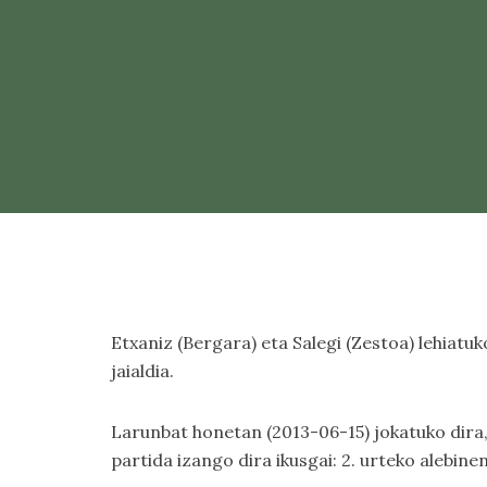
Etxaniz (Bergara) eta Salegi (Zestoa) lehiatuk
jaialdia.
Larunbat honetan (2013-06-15) jokatuko dira
partida izango dira ikusgai: 2. urteko alebine