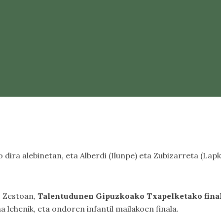
o dira alebinetan, eta Alberdi (Ilunpe) eta Zubizarreta (Lapk
, Zestoan,
Talentudunen Gipuzkoako Txapelketako fina
na lehenik, eta ondoren infantil mailakoen finala.