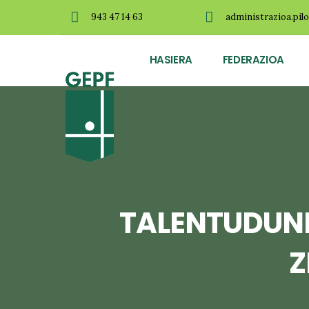
943 47 14 63
administrazioa.pil
HASIERA
FEDERAZIOA
TALENTUDUNE
Z