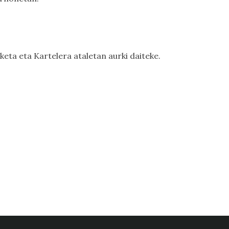
aketa
eta
Kartelera
ataletan aurki daiteke.