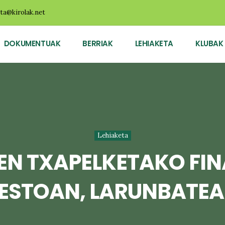
ota@kirolak.net
DOKUMENTUAK
BERRIAK
LEHIAKETA
KLUBAK
Lehiaketa
N TXAPELKETAKO FIN
ESTOAN, LARUNBATE