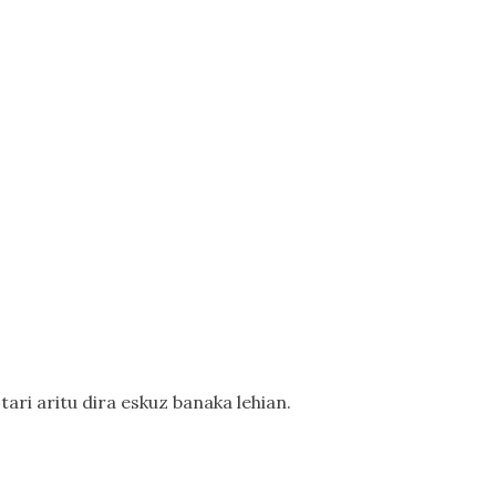
ari aritu dira eskuz banaka lehian.