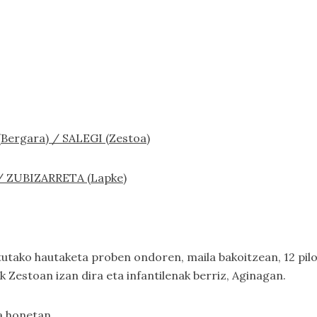
 (Bergara) / SALEGI (Zestoa)
) / ZUBIZARRETA (Lapke)
utako hautaketa proben ondoren, maila bakoitzean, 12 pilot
 Zestoan izan dira eta infantilenak berriz, Aginagan.
a honetan.