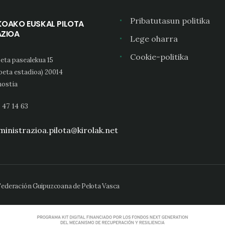
Pribatutasun politika
KOAKO EUSKAL PILOTA
AZIOA
Lege oharra
Cookie-politika
eta pasealekua 15
oeta estadioa) 20014
ostia
 47 14 63
inistrazioa.pilota@kirolak.net
 Federación Guipuzcoana de Pelota Vasca