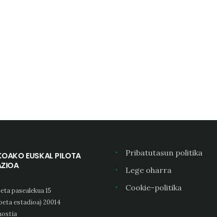
Pribatutasun politika
KOAKO EUSKAL PILOTA
AZIOA
Lege oharra
Cookie-politika
eta pasealekua 15
oeta estadioa) 20014
ostia