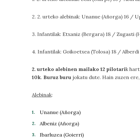
2. 2. urteko alebinak: Unanue (Añorga) 16 / 
3. Infantilak: Etxaniz (Bergara) 18 / Zugasti 
4. Infantilak: Goikoetxea (Tolosa) 18 / Alberdi 
2. urteko alebinen mailako 12 pilotari
k har
10k
.
Buruz buru
jokatu dute. Hain zuzen ere,
Alebinak
:
Unanue (Añorga)
Albeniz (Añorga)
Ibarluzea (Goierri)