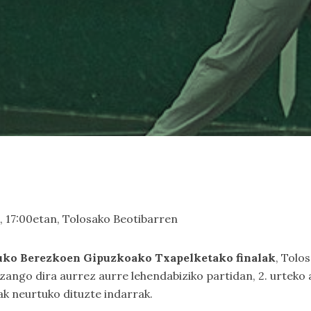
 17:00etan, Tolosako Beotibarren
uko Berezkoen Gipuzkoako Txapelketako finalak
, Tolo
ango dira aurrez aurre lehendabiziko partidan, 2. urteko a
k neurtuko dituzte indarrak.