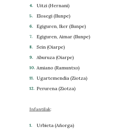
Uitzi (Hernani)
Elosegi (Ilunpe)
Egiguren, Iker (Ilunpe)
Egiguren, Aimar (Ilunpe)
Sein (Oiarpe)
Aburuza (Oiarpe)
Amiano (Ramuntxo)
Ugartemendia (Ziotza)
Perurena (Ziotza)
Infantilak
:
Urbieta (Añorga)