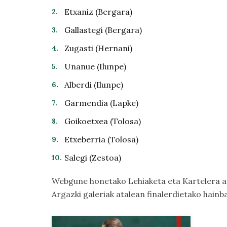
Etxaniz (Bergara)
Gallastegi (Bergara)
Zugasti (Hernani)
Unanue (Ilunpe)
Alberdi (Ilunpe)
Garmendia (Lapke)
Goikoetxea (Tolosa)
Etxeberria (Tolosa)
Salegi (Zestoa)
Webgune honetako
Lehiaketa
eta
Kartelera
a
Argazki galeriak
atalean finalerdietako hainba