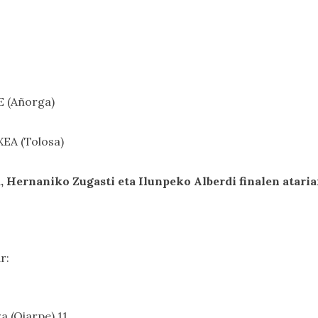
E (Añorga)
XEA (Tolosa)
 Hernaniko Zugasti eta Ilunpeko Alberdi finalen atari
r:
za (Oiarpe) 11