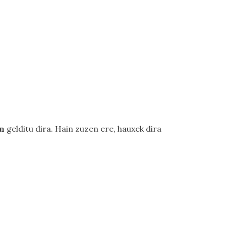
an
gelditu dira. Hain zuzen ere, hauxek dira