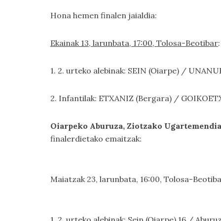
Hona hemen finalen jaialdia:
Ekainak 13, larunbata, 17:00, Tolosa-Beotibar
:
1. 2. urteko alebinak: SEIN (Oiarpe) / UNANU
2. Infantilak: ETXANIZ (Bergara) / GOIKOET
Oiarpeko Aburuza, Ziotzako Ugartemendia,
finalerdietako emaitzak:
Maiatzak 23, larunbata, 16:00, Tolosa-Beotiba
1. 2. urteko alebinak: Sein (Oiarpe) 16 / Aburu