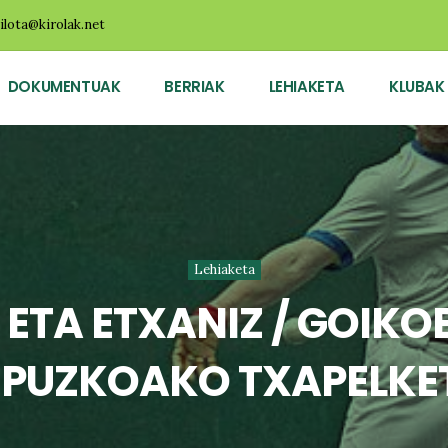
ilota@kirolak.net
DOKUMENTUAK
BERRIAK
LEHIAKETA
KLUBAK
Lehiaketa
 ETA ETXANIZ / GOIK
IPUZKOAKO TXAPELKE