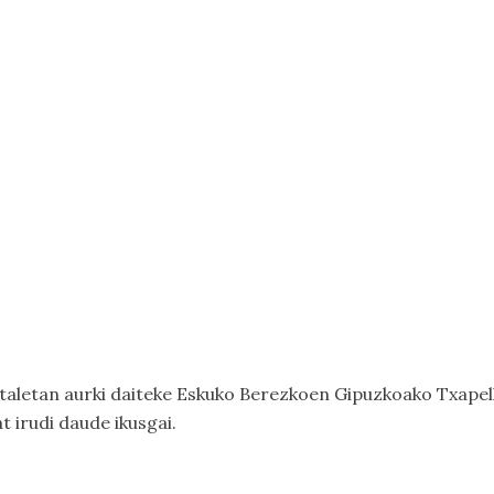
taletan aurki daiteke Eskuko Berezkoen Gipuzkoako Txapel
t irudi daude ikusgai.