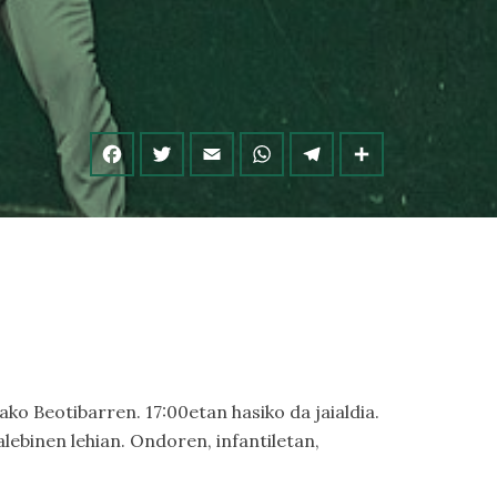
sako Beotibarren. 17:00etan hasiko da jaialdia.
lebinen lehian. Ondoren, infantiletan,