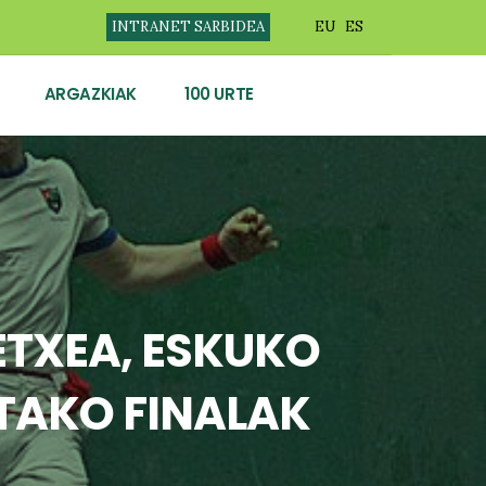
INTRANET SARBIDEA
EU
ES
ARGAZKIAK
100 URTE
OETXEA, ESKUKO
TAKO FINALAK