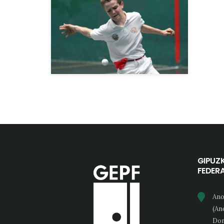
GIPUZ
FEDER
Ano
(An
Don