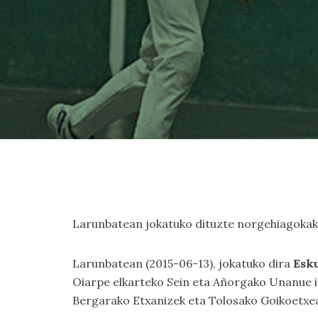
Larunbatean jokatuko dituzte norgehiagokak,
Larunbatean (2015-06-13), jokatuko dira
Esk
Oiarpe elkarteko Sein eta Añorgako Unanue iz
Bergarako Etxanizek eta Tolosako Goikoetxea