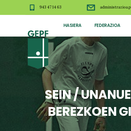
943 47 14 63
administrazioa.p
HASIERA
FEDERAZIOA
SEIN / UNANUE
BEREZKOEN G