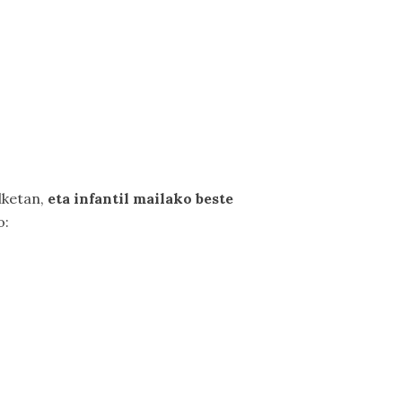
lketan,
eta infantil mailako beste
o: