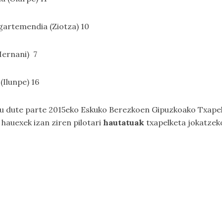
Ugartemendia (Ziotza) 10
(Hernani) 7
(Ilunpe) 16
tu dute parte 2015eko Eskuko Berezkoen Gipuzkoako Txape
 hauexek izan ziren
pilotari
hautatuak
txapelketa jokatzek