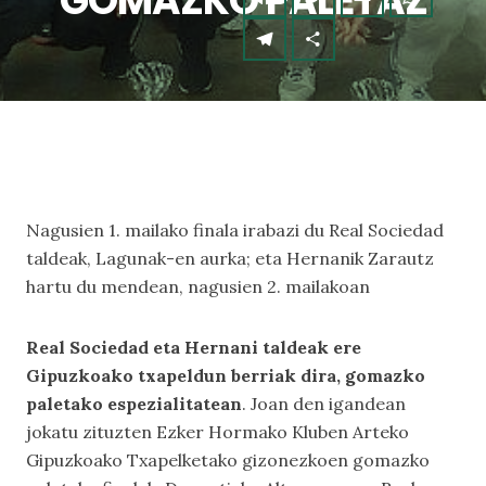
GOMAZKO PALETAZ
Nagusien 1. mailako finala irabazi du Real Sociedad
taldeak, Lagunak-en aurka; eta Hernanik Zarautz
hartu du mendean, nagusien 2. mailakoan
Real Sociedad eta Hernani taldeak ere
Gipuzkoako txapeldun berriak dira, gomazko
paletako espezialitatean
. Joan den igandean
jokatu zituzten Ezker Hormako Kluben Arteko
Gipuzkoako Txapelketako gizonezkoen gomazko