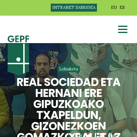
INTRANET SARBIDEA
EU
ES
Lehiaketa
REAL SOCIEDAD ETA
HERNANI ERE
GIPUZKOAKO
TXAPELDUN,
GIZONEZKOEN