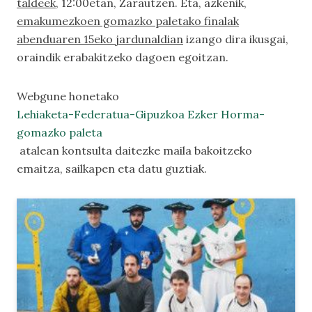
taldeek
, 12:00etan, Zarautzen. Eta, azkenik,
emakumezkoen gomazko paletako finalak
abenduaren 15eko jardunaldian
izango dira ikusgai,
oraindik erabakitzeko dagoen egoitzan.
Webgune honetako
Lehiaketa-Federatua-Gipuzkoa Ezker Horma-
gomazko paleta
atalean kontsulta daitezke maila bakoitzeko
emaitza, sailkapen eta datu guztiak.