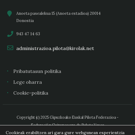
Anoeta pasealekua 15 (Anoeta estadioa) 20014
Donostia
943 47 14 63
administrazioa.pilota@kirolak.net
Pribatutasun politika
Lege oharra
Cookie-politika
Copyright (c) 2025 Gipuzkoako Euskal Pilota Federazioa -
Federación Guipuzcoana de Pelota Vasca
Cookieak erabiltzen ari gara gure webgunean esperientzia