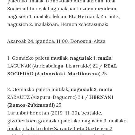
paletako finalak, Donostiako Altza auzoan. Real
Sociedad taldeak Lagunak hartu zuen mendean,
nagusien 1. mailako lehian. Eta Hernanik Zarautz,
nagusien 2. mailakoan. Hemen xehetasunak:
Azaroak 24, igandea, 11:00, Donostia-Altza
1. Gomazko paleta mutilak,
nagusiak 1. maila
:
LAGUNAK (Arrizabalaga-Lizarralde) 22 /
REAL
SOCIEDAD (Antxordoki-Martikorena
) 25
2. Gomazko paleta mutilak,
nagusiak 2. maila
:
ZARAUTZ (Aizpuru-Daguerre) 24 /
HERNANI
(Ramos-Zubimendi)
25
Larunbat honetan
(2019-11-30), bestalde,
gizonezkoen gomazko paletako nagusien 3. mailako
finala jokatuko dute Zarautz 1 eta Gazteleku 2