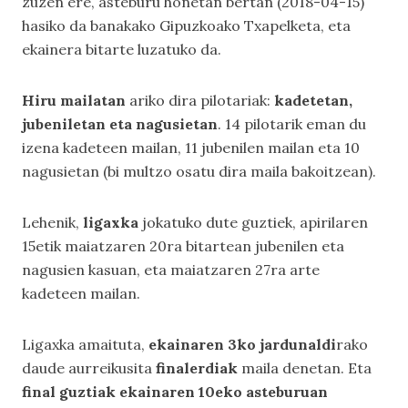
zuzen ere, asteburu honetan bertan (2018-04-15)
hasiko da banakako Gipuzkoako Txapelketa, eta
ekainera bitarte luzatuko da.
Hiru mailatan
ariko dira pilotariak:
kadetetan,
jubeniletan eta nagusietan
. 14 pilotarik eman du
izena kadeteen mailan, 11 jubenilen mailan eta 10
nagusietan (bi multzo osatu dira maila bakoitzean).
Lehenik,
ligaxka
jokatuko dute guztiek, apirilaren
15etik maiatzaren 20ra bitartean jubenilen eta
nagusien kasuan, eta maiatzaren 27ra arte
kadeteen mailan.
Ligaxka amaituta,
ekainaren 3ko jardunaldi
rako
daude aurreikusita
finalerdiak
maila denetan. Eta
final guztiak ekainaren 10eko asteburuan