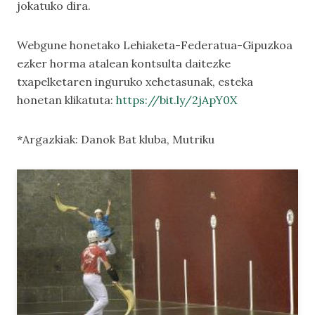
jokatuko dira.
Webgune honetako
Lehiaketa-Federatua-Gipuzkoa
ezker horma
atalean kontsulta daitezke
txapelketaren inguruko xehetasunak, esteka
honetan klikatuta:
https://bit.ly/2jApY0X
*Argazkiak: Danok Bat kluba, Mutriku