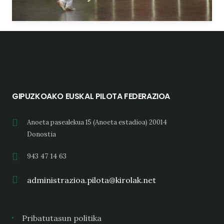
GIPUZKOAKO EUSKAL PILOTA FEDERAZIOA
Anoeta pasealekua 15 (Anoeta estadioa) 20014
Donostia
943 47 14 63
administrazioa.pilota@kirolak.net
Pribatutasun politika