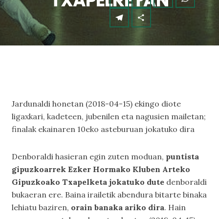
TXAPELKETAN
Jardunaldi honetan (2018-04-15) ekingo diote
ligaxkari, kadeteen, jubenilen eta nagusien mailetan;
finalak ekainaren 10eko asteburuan jokatuko dira
Denboraldi hasieran egin zuten moduan,
puntista
gipuzkoarrek Ezker Hormako Kluben Arteko
Gipuzkoako Txapelketa jokatuko dute
denboraldi
bukaeran ere. Baina irailetik abendura bitarte binaka
lehiatu baziren,
orain banaka ariko dira
. Hain