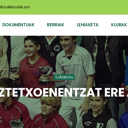
ilota@kirolak.net
DOKUMENTUAK
BERRIAK
LEHIAKETA
KLUBAK
Lehiaketa
ZTETXOENENTZAT ERE 