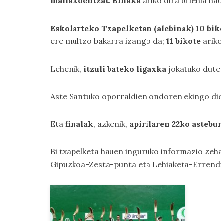
mailakoentzat. Binaka
ariko dira bi lehia ha
Eskolarteko Txapelketan (alebinak) 10 bi
ere multzo bakarra izango da;
11 bikote
ariko
Lehenik,
itzuli bateko ligaxka
jokatuko dute
Aste Santuko oporraldien ondoren ekingo dio
Eta
finalak
, azkenik,
apirilaren 22ko astebu
Bi txapelketa hauen inguruko informazio zeh
Gipuzkoa-Zesta-punta
eta
Lehiaketa-Errend