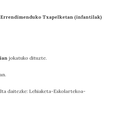
.
Errendimenduko Txapelketan (infantilak)
dian
jokatuko dituzte.
an.
lta daitezke:
Lehiaketa-Eskolartekoa-