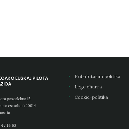
Pribatutasun politika
KOAKO EUSKAL PILOTA
AZIOA
Lege oharra
Cookie-politika
eta pasealekua 15
oeta estadioa) 20014
ostia
 47 14 63