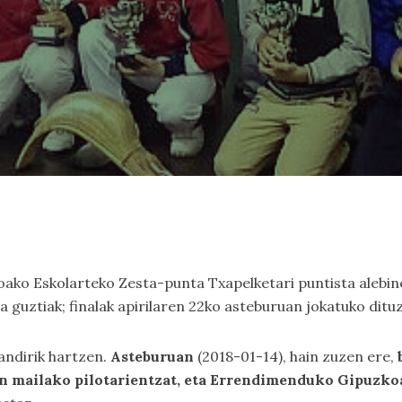
koako Eskolarteko Zesta-punta Txapelketari puntista aleb
ra guztiak; finalak apirilaren 22ko asteburuan jokatuko ditu
andirik hartzen.
Asteburuan
(2018-01-14), hain zuzen ere,
in mailako pilotarientzat, eta Errendimenduko Gipuzkoa