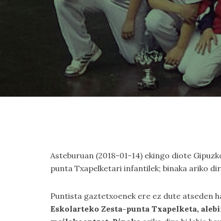
Asteburuan (2018-01-14) ekingo diote Gipuz
punta Txapelketari infantilek; binaka ariko di
Puntista gaztetxoenek ere ez dute atseden h
Eskolarteko Zesta-punta Txapelketa, aleb