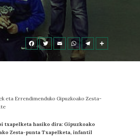
inek eta Errendimenduko Gipuzkoako Zesta-
zte
bi txapelketa hasiko dira: Gipuzkoako
ko Zesta-punta Txapelketa, infantil