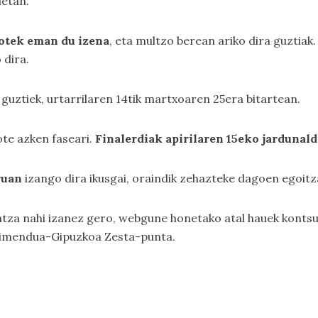
uetan.
kotek eman du izena
, eta multzo berean ariko dira guztiak
 dira.
 guztiek, urtarrilaren 14tik martxoaren 25era bitartean.
te azken faseari.
Finalerdiak apirilaren 15eko jardunal
ruan
izango dira ikusgai, oraindik zehazteke dagoen egoitz
atza nahi izanez gero, webgune honetako atal hauek kontsu
imendua-Gipuzkoa Zesta-punta
.