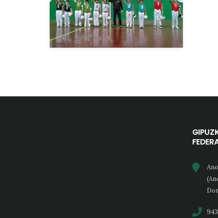
GIPUZ
FEDER
Ano
(An
Don
943