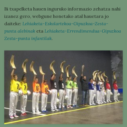
Bi txapelketa hauen inguruko informazio zehatza nahi
izanez gero, webgune honetako atal hauetara jo
daiteke:
Lehiaketa-Eskolartekoa-Gipuzkoa-Zesta-
punta alebinak
eta
Lehiaketa-Errendimendua-Gipuzkoa
Zesta-punt
a infantilak
.