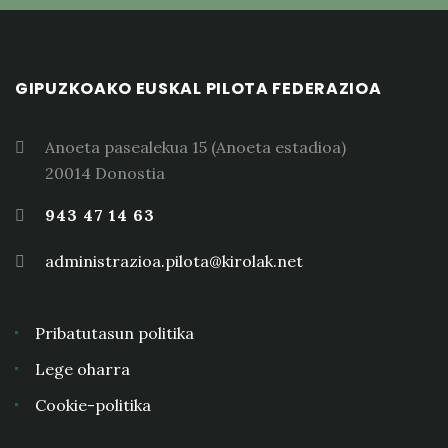
GIPUZKOAKO EUSKAL PILOTA FEDERAZIOA
Anoeta pasealekua 15 (Anoeta estadioa)
20014 Donostia
943 47 14 63
administrazioa.pilota@kirolak.net
Pribatutasun politika
Lege oharra
Cookie-politika