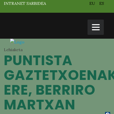
INTRANET SARBIDEA
EU
ES
Lehiaketa
PUNTISTA
GAZTETXOENA
ERE, BERRIRO
MARTXAN