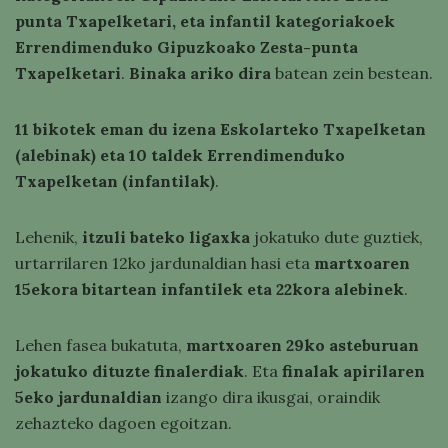
punta Txapelketari, eta infantil kategoriakoek
Errendimenduko Gipuzkoako Zesta-punta
Txapelketari
.
Binaka ariko dira
batean zein bestean.
11 bikotek eman du izena Eskolarteko Txapelketan
(alebinak) eta 10 taldek Errendimenduko
Txapelketan (infantilak)
.
Lehenik,
itzuli bateko ligaxka
jokatuko dute guztiek,
urtarrilaren 12ko jardunaldian hasi eta
martxoaren
15ekora bitartean infantilek eta 22kora alebinek
.
Lehen fasea bukatuta,
martxoaren 29ko asteburuan
jokatuko dituzte finalerdiak
. Eta
finalak apirilaren
5eko jardunaldian
izango dira ikusgai, oraindik
zehazteko dagoen egoitzan.