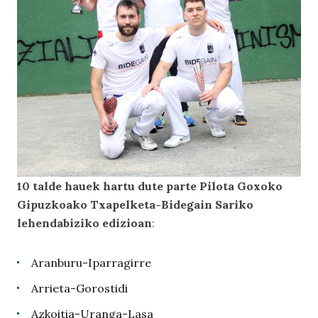
10 talde hauek hartu dute parte Pilota Goxoko
Gipuzkoako Txapelketa-Bidegain Sariko
lehendabiziko edizioan
:
Aranburu-Iparragirre
Arrieta-Gorostidi
Azkoitia-Uranga-Lasa