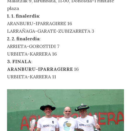
Maiatzak 9, larunbata, 11:00, Donostia-Trinitate
plaza
1. 1. finalerdia
:
ARANBURU-IPARRAGIRRE 16
LARRAÑAGA-GARATE-ZUBIZARRETA 3
2. 2. finalerdia
:
ARRIETA-GOROSTIDI 7
URBIETA-KARRERA 16
3. FINALA
:
ARANBURU-IPARRAGIRRE
16
URBIETA-KARRERA 11