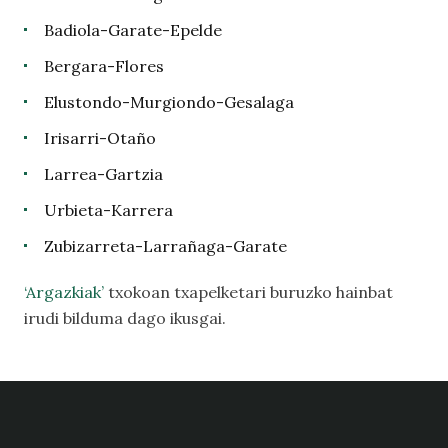
Badiola-Garate-Epelde
Bergara-Flores
Elustondo-Murgiondo-Gesalaga
Irisarri-Otaño
Larrea-Gartzia
Urbieta-Karrera
Zubizarreta-Larrañaga-Garate
‘Argazkiak’
txokoan txapelketari buruzko hainbat
irudi bilduma dago ikusgai.