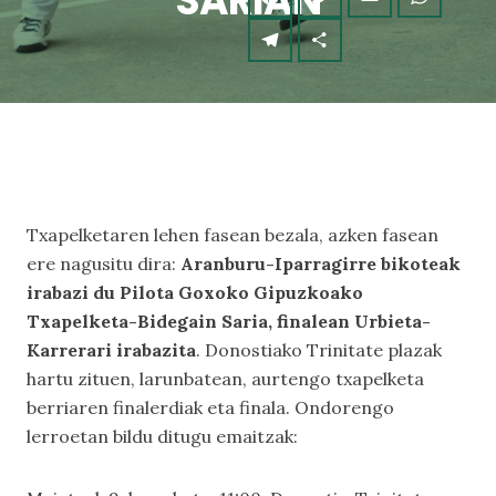
SARIAN
Txapelketaren lehen fasean bezala, azken fasean
ere nagusitu dira:
Aranburu-Iparragirre bikoteak
irabazi du Pilota Goxoko Gipuzkoako
Txapelketa-Bidegain Saria, finalean Urbieta-
Karrerari irabazita
. Donostiako Trinitate plazak
hartu zituen, larunbatean, aurtengo txapelketa
berriaren finalerdiak eta finala. Ondorengo
lerroetan bildu ditugu emaitzak: