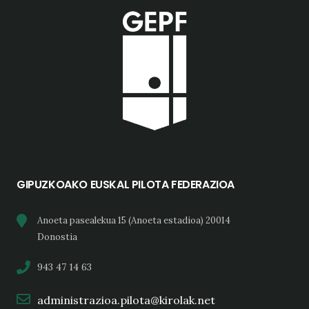
GIPUZKOAKO EUSKAL PILOTA FEDERAZIOA
Anoeta pasealekua 15 (Anoeta estadioa) 20014
Donostia
943 47 14 63
administrazioa.pilota@kirolak.net