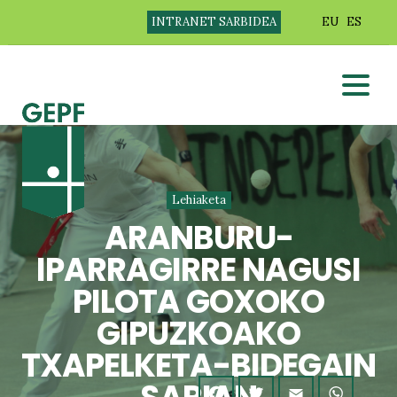
INTRANET SARBIDEA
EU
ES
Lehiaketa
ARANBURU-
IPARRAGIRRE NAGUSI
PILOTA GOXOKO
GIPUZKOAKO
TXAPELKETA-BIDEGAIN