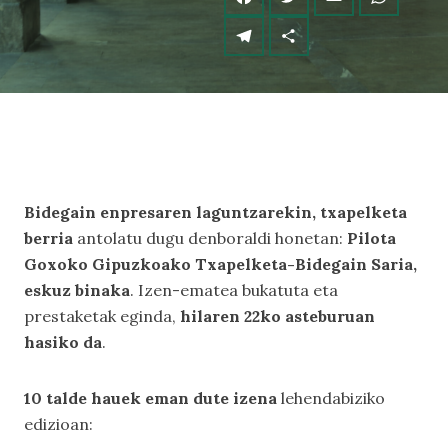
Bidegain enpresaren laguntzarekin, txapelketa
berria
antolatu dugu denboraldi honetan:
Pilota
Goxoko Gipuzkoako Txapelketa-Bidegain Saria,
eskuz binaka
. Izen-ematea bukatuta eta
prestaketak eginda,
hilaren 22ko asteburuan
hasiko da
.
10 talde hauek eman dute izena
lehendabiziko
edizioan: