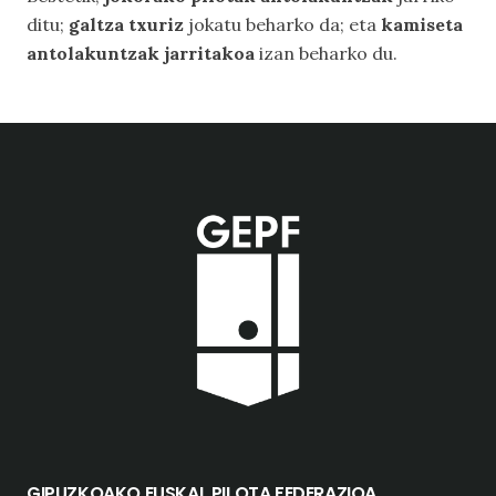
ditu;
galtza txuriz
jokatu beharko da; eta
kamiseta
antolakuntzak jarritakoa
izan beharko du.
GIPUZKOAKO EUSKAL PILOTA FEDERAZIOA