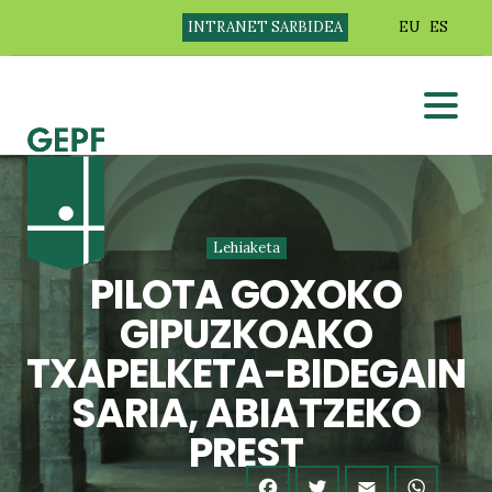
INTRANET SARBIDEA
EU
ES
Lehiaketa
PILOTA GOXOKO
GIPUZKOAKO
TXAPELKETA-BIDEGAIN
SARIA, ABIATZEKO
PREST