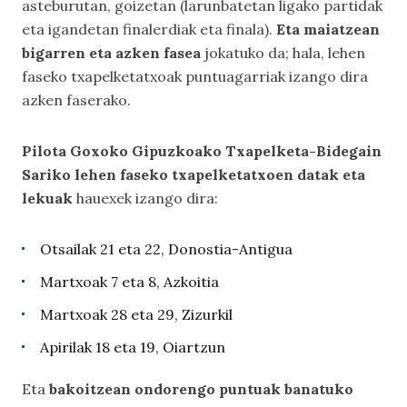
asteburutan, goizetan (larunbatetan ligako partidak
eta igandetan finalerdiak eta finala).
Eta maiatzean
bigarren eta azken fasea
jokatuko da; hala, lehen
faseko txapelketatxoak puntuagarriak izango dira
azken faserako.
Pilota Goxoko Gipuzkoako Txapelketa-Bidegain
Sariko lehen faseko txapelketatxoen datak eta
lekuak
hauexek izango dira:
Otsailak 21 eta 22, Donostia-Antigua
Martxoak 7 eta 8, Azkoitia
Martxoak 28 eta 29, Zizurkil
Apirilak 18 eta 19, Oiartzun
Eta
bakoitzean ondorengo puntuak banatuko