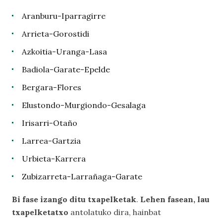
Aranburu-Iparragirre
Arrieta-Gorostidi
Azkoitia-Uranga-Lasa
Badiola-Garate-Epelde
Bergara-Flores
Elustondo-Murgiondo-Gesalaga
Irisarri-Otaño
Larrea-Gartzia
Urbieta-Karrera
Zubizarreta-Larrañaga-Garate
Bi fase izango ditu txapelketak
.
Lehen fasean, lau
txapelketatxo
antolatuko dira, hainbat