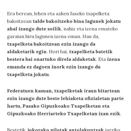
Era berean, lehen eta azken faseko txapelketa
bakoitzean
talde bakoitzeko bina lagunek jokatu
ahal izango dute soilik
, nahiz eta izena emateko
garaian hiru lagunen izena eman. Hau da,
txapelketa bakoitzean ezin izango da
aldaketarik egin
. Hori bai,
txapelketa batetik
bestera bai onartuko direla aldaketak
. Eta
izena
emanda ez dagoen inork ezin izango du
txapelketa jokatu
.
Federatuen kasuan, txapelketak iraun bitartean
ezin izango dute beste lehiaketa ofizialetan parte
hartu, Pasako Gipuzkoako Txapelketan eta
Gipuzkoako Herriarteko Txapelketan izan ezik
.
Bestetik,
jokorako pilotak antolakuntzak
jarriko