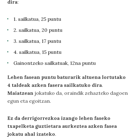
dira
:
1. sailkatua, 25 puntu
2. sailkatua, 20 puntu
3. sailkatua, 17 puntu
4. sailkatua, 15 puntu
Gainontzeko sailkatuak, 12na puntu
Lehen fasean puntu baturarik altuena lortutako
4 taldeak azken fasera sailkatuko dira
.
Maiatzean
jokatuko da, oraindik zehazteko dagoen
egun eta egoitzan.
Ez da derrigorrezkoa izango lehen faseko
txapelketa guztietara aurkeztea azken fasea
jokatu ahal izateko
.