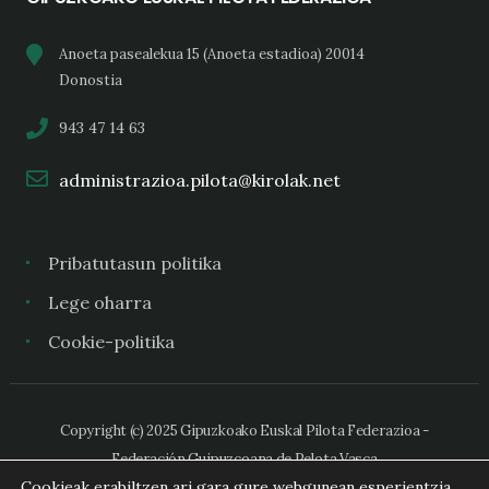
Anoeta pasealekua 15 (Anoeta estadioa) 20014
Donostia
943 47 14 63
administrazioa.pilota@kirolak.net
Pribatutasun politika
Lege oharra
Cookie-politika
Copyright (c) 2025 Gipuzkoako Euskal Pilota Federazioa -
Federación Guipuzcoana de Pelota Vasca
Cookieak erabiltzen ari gara gure webgunean esperientzia