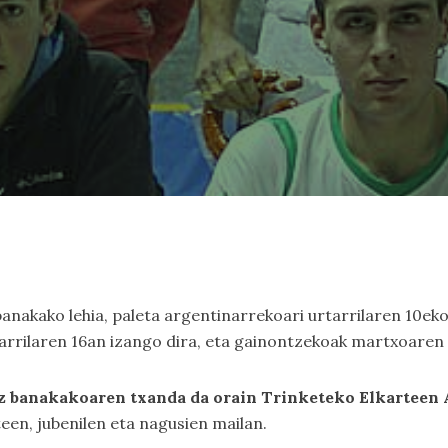
nakako lehia, paleta argentinarrekoari urtarrilaren 10eko
tarrilaren 16an izango dira, eta gainontzekoak martxoaren
uz banakakoaren txanda da orain Trinketeko Elkarteen
teen, jubenilen eta nagusien mailan.