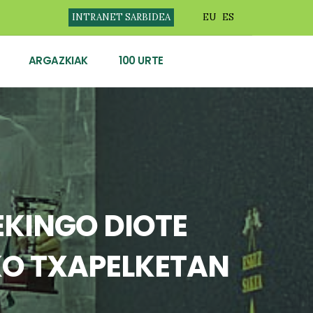
INTRANET SARBIDEA
EU
ES
ARGAZKIAK
100 URTE
EKINGO DIOTE
KO TXAPELKETAN