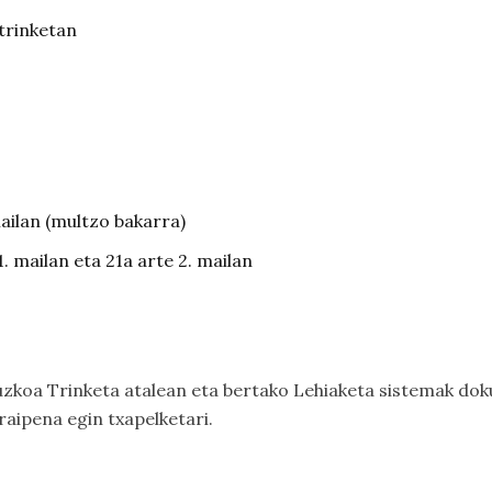
trinketan
 mailan (multzo bakarra)
1. mailan eta 21a arte 2. mailan
zkoa Trinketa
atalean eta bertako Lehiaketa sistemak dok
raipena egin txapelketari.