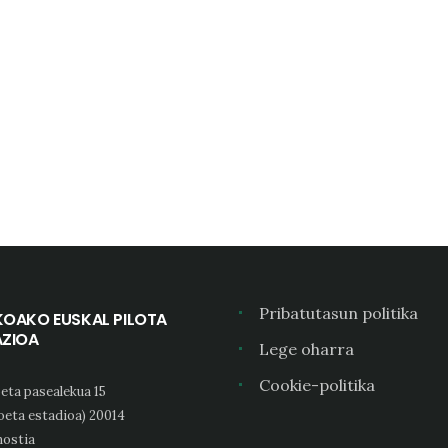
Pribatutasun politika
KOAKO EUSKAL PILOTA
AZIOA
Lege oharra
Cookie-politika
eta pasealekua 15
oeta estadioa) 20014
ostia