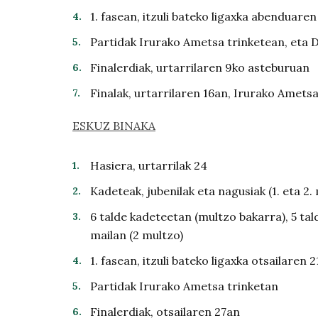
1. fasean, itzuli bateko ligaxka abenduaren
Partidak Irurako Ametsa trinketean, eta 
Finalerdiak, urtarrilaren 9ko asteburuan
Finalak, urtarrilaren 16an, Irurako Amets
ESKUZ BINAKA
Hasiera, urtarrilak 24
Kadeteak, jubenilak eta nagusiak (1. eta 2. 
6 talde kadeteetan (multzo bakarra), 5 tal
mailan (2 multzo)
1. fasean, itzuli bateko ligaxka otsailaren 
Partidak Irurako Ametsa trinketan
Finalerdiak, otsailaren 27an