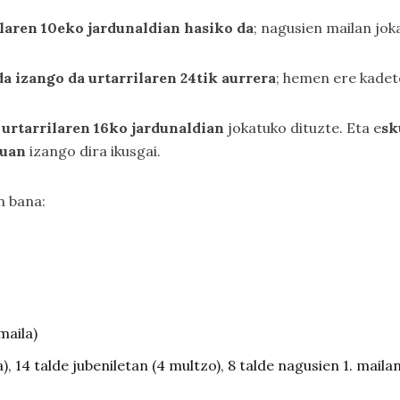
ilaren 10eko jardunaldian hasiko da
; nagusien mailan jok
a izango da urtarrilaren 24tik aurrera
; hemen ere kadete
urtarrilaren 16ko jardunaldian
jokatuko dituzte. Eta e
sk
ruan
izango dira ikusgai.
n bana:
maila)
 14 talde jubeniletan (4 multzo), 8 talde nagusien 1. mailan