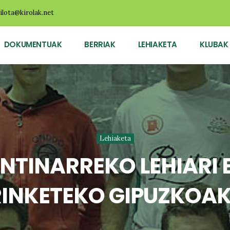
ilota@kirolak.net
DOKUMENTUAK
BERRIAK
LEHIAKETA
KLUBAK
Lehiaketa
NTINARREKO LEHIARI 
INKETEKO GIPUZKOA