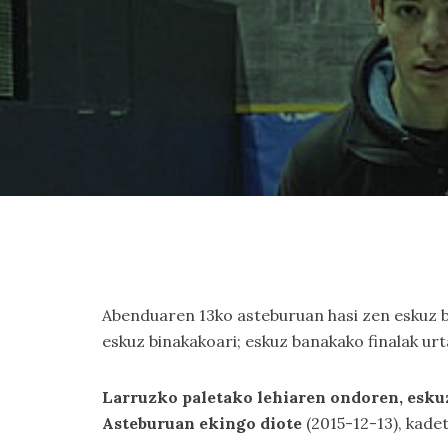
Abenduaren 13ko asteburuan hasi zen eskuz ba
eskuz binakakoari; eskuz banakako finalak ur
Larruzko paletako lehiaren ondoren, esk
Asteburuan ekingo diote
(2015-12-13), kade