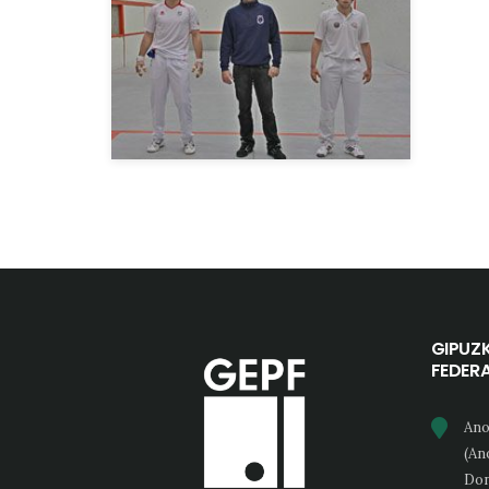
GIPUZ
FEDER
Ano
(An
Don