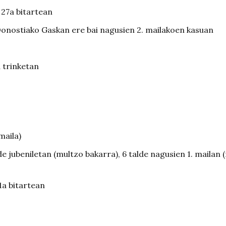
 27a bitartean
Donostiako Gaskan ere bai nagusien 2. mailakoen kasuan
a trinketan
maila)
de jubeniletan (multzo bakarra), 6 talde nagusien 1. mailan 
21a bitartean