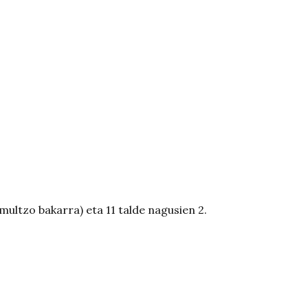
(multzo bakarra) eta 11 talde nagusien 2.