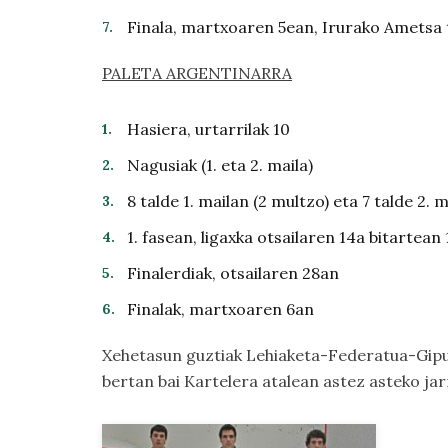
Finala, martxoaren 5ean, Irurako Ametsa 
PALETA ARGENTINARRA
Hasiera, urtarrilak 10
Nagusiak (1. eta 2. maila)
8 talde 1. mailan (2 multzo) eta 7 talde 2.
1. fasean, ligaxka otsailaren 14a bitartean 
Finalerdiak, otsailaren 28an
Finalak, martxoaren 6an
Xehetasun guztiak
Lehiaketa-Federatua-Gipu
bertan bai
Kartelera
atalean astez asteko jar