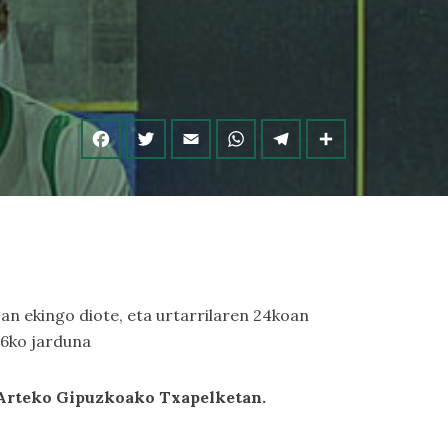
an ekingo diote, eta urtarrilaren 24koan
 6ko jarduna
 Arteko Gipuzkoako Txapelketan.