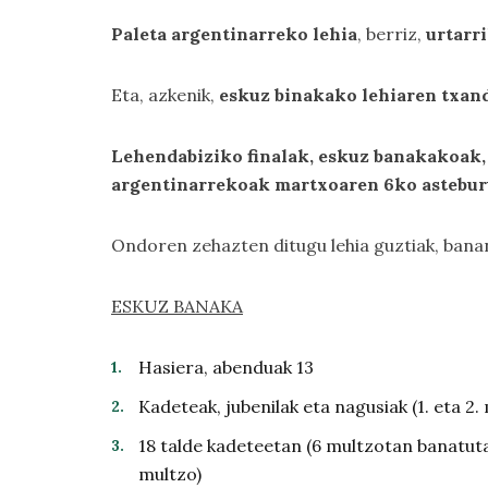
Paleta argentinarreko lehia
, berriz,
urtarr
Eta, azkenik,
eskuz binakako lehiaren txand
Lehendabiziko finalak, eskuz banakakoak, 
argentinarrekoak martxoaren 6ko astebu
Ondoren zehazten ditugu lehia guztiak, bana
ESKUZ BANAKA
Hasiera, abenduak 13
Kadeteak, jubenilak eta nagusiak (1. eta 2. 
18 talde kadeteetan (6 multzotan banatuta),
multzo)