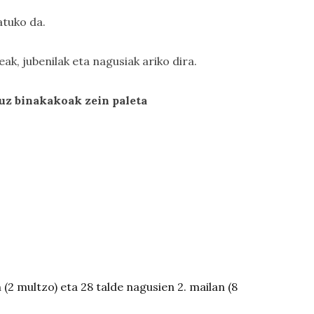
atuko da.
ak, jubenilak eta nagusiak ariko dira.
uz binakakoak zein paleta
 (2 multzo) eta 28 talde nagusien 2. mailan (8