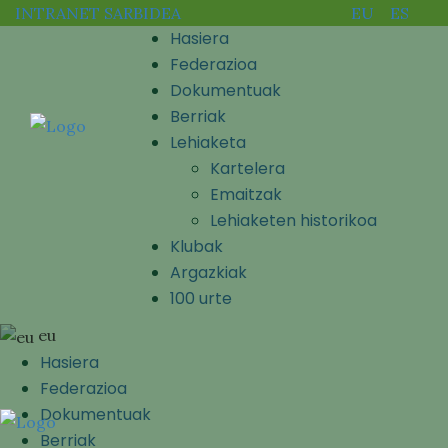
INTRANET SARBIDEA
EU
ES
Hasiera
Federazioa
Dokumentuak
Berriak
Lehiaketa
Kartelera
Emaitzak
Lehiaketen historikoa
Klubak
Argazkiak
100 urte
eu
Hasiera
Federazioa
Dokumentuak
Berriak