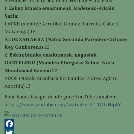
Abenduak 19, ostirala, 19:30, Hernani-Udalekoa
1.
Eskuz binaka emakumeak, kadeteak-Alkain
Saria
:
LAPKE (Ainhitze Arratibel Gomez-Larraitz Galardi
Makazaga) 18
ALDE ZAHARRA (Nahia Sorondo Paredero-Arhane
Rey Ganborena)
22
2.
Eskuz binaka emakumeak, nagusiak
:
GAZTELEKU (Madalen Etxegarai Zelaia-Nora
Mendizabal Ezeiza)
22
ADOS (Natale Aranburu Fernandez-Naroa Agirre
Azpeitia) 13
Final hauek ikusgai daude gure YouTube kanalean:
https://www.youtube.com/watch?v=SrTDOxHlpkY
Facebook