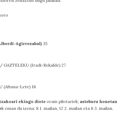
ndoren zehaztun dugu jaialdia:
soro
lberdi-Agirrezabal)
35
/ GAZTELEKU (Iradi-Rekalde) 27
 (Altuna-Lete) 18
tzakoari ekingo diote
orain pilotariek;
asteburu honeta
e
k eman du izena: 8 1. mailan, 12 2. mailan eta 8 3. mailan.