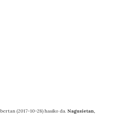
n
bertan (2017-10-28) hasiko da.
Nagusietan,