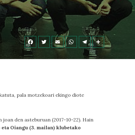
bukatuta, pala motzekoari ekingo diote
n joan den asteburuan (2017-10-22). Hain
) eta
Oiangu (3. mailan)
klubetako