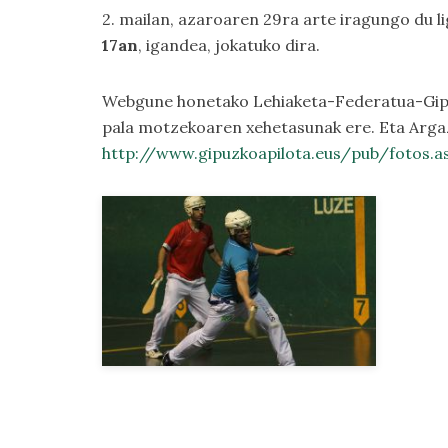
2. mailan, azaroaren 29ra arte iragungo du lig
17an
, igandea, jokatuko dira.
Webgune honetako
Lehiaketa-Federatua-Gi
pala motzekoaren xehetasunak ere. Eta
Argaz
http://www.gipuzkoapilota.eus/pub/fotos.