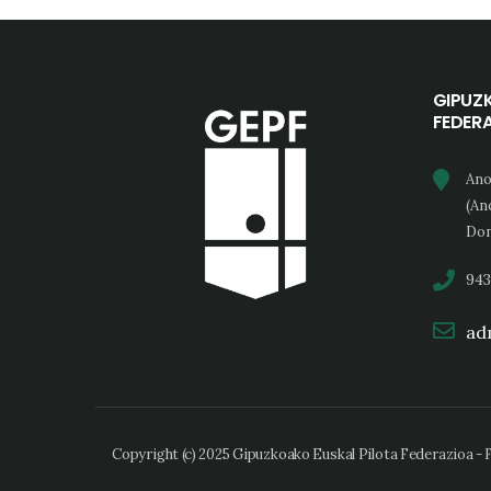
GIPUZ
FEDER
Ano
(An
Don
943
adm
Copyright (c) 2025 Gipuzkoako Euskal Pilota Federazioa -