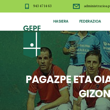
943 47 14 63
administrazioa.p
HASIERA
FEDERAZIOA
PAGAZPE ETA O
GIZON