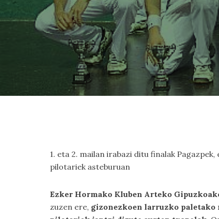
1. eta 2. mailan irabazi ditu finalak Pagazpek
pilotariek asteburuan
Ezker Hormako Kluben Arteko Gipuzkoak
zuzen ere,
gizonezkoen larruzko paletako na