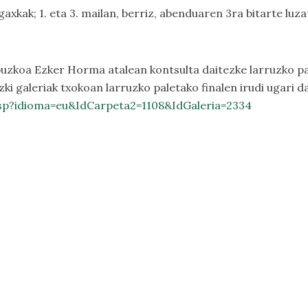
axkak; 1. eta 3. mailan, berriz, abenduaren 3ra bitarte luz
puzkoa Ezker Horma
atalean kontsulta daitezke larruzko pal
ki galeriak
txokoan larruzko paletako finalen irudi ugari d
asp?idioma=eu&IdCarpeta2=1108&IdGaleria=2334