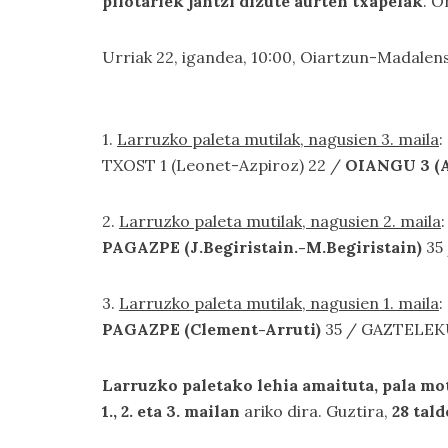
pilotariek jantzi dizute aurten txapelak
. O
Urriak 22, igandea, 10:00, Oiartzun-Madalen
1.
Larruzko paleta mutilak, nagusien 3. maila
:
TXOST 1 (Leonet-Azpiroz) 22 /
OIANGU 3 (A
2.
Larruzko paleta mutilak, nagusien 2. maila
:
PAGAZPE (J.Begiristain.-M.Begiristain)
35 
3.
Larruzko paleta mutilak, nagusien 1. maila
:
PAGAZPE (Clement-Arruti)
35 / GAZTELEKU
Larruzko paletako lehia amaituta, pala mo
1., 2. eta 3. mailan
ariko dira. Guztira,
28 tald