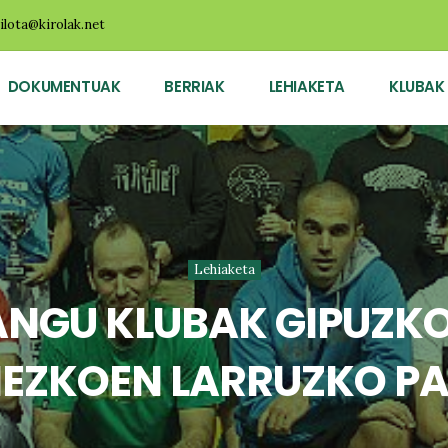
ilota@kirolak.net
DOKUMENTUAK
BERRIAK
LEHIAKETA
KLUBAK
Lehiaketa
IANGU KLUBAK GIPUZK
EZKOEN LARRUZKO P