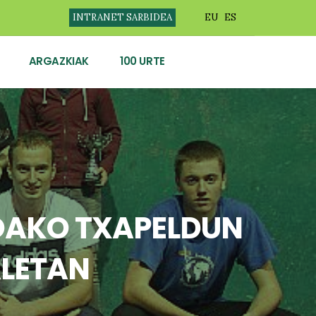
INTRANET SARBIDEA
EU
ES
ARGAZKIAK
100 URTE
OAKO TXAPELDUN
ALETAN