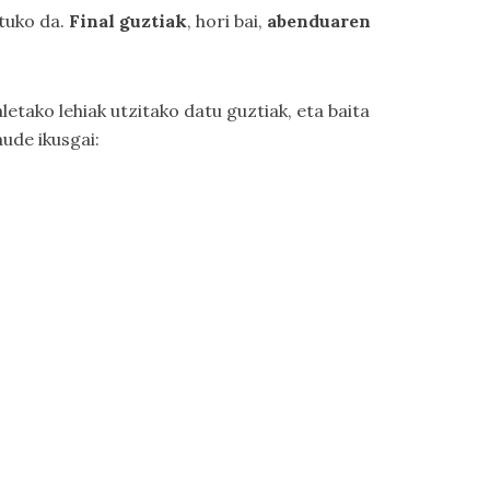
atuko da.
Final guztiak
, hori bai,
abenduaren
etako lehiak utzitako datu guztiak, eta baita
aude ikusgai: