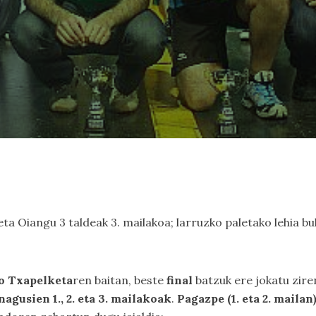
, eta Oiangu 3 taldeak 3. mailakoa; larruzko paletako lehia 
o Txapelketa
ren baitan, beste
final
batzuk ere jokatu zire
gusien 1., 2. eta 3. mailakoak
.
Pagazpe (1. eta 2. mailan