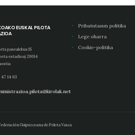
Pribatutasun politika
KOAKO EUSKAL PILOTA
AZIOA
Lege oharra
Cookie-politika
eta pasealekua 15
oeta estadioa) 20014
ostia
 47 14 63
inistrazioa.pilota@kirolak.net
 Federación Guipuzcoana de Pelota Vasca