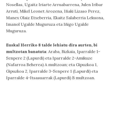
Nosellas, Ugaitz Iriarte Arruabarrena, Julen Iribar
Arruti, Mikel Leonet Arozena, Iñaki Lizaso Perez,
Manex Olaiz Etxeberria, Ekaitz Salaberria Lekuona,
Imanol Ugalde Muguruza eta Iñigo Ugalde
Muguruza.
Euskal Herriko 8 talde lehiatu dira aurten, bi
multzotan banatuta
: Araba, Bizkaia, Iparralde 1-
Senpere 2 (Lapurdi) eta Iparralde 2-Amikuze
(Nafarroa Beherea) A multzoan; eta Gipuzkoa 1,
Gipuzkoa 2, Iparralde 3-Senpere 1 (Lapurdi) eta
Iparralde 4-Itsasuarrak (Lapurdi) B multzoan.