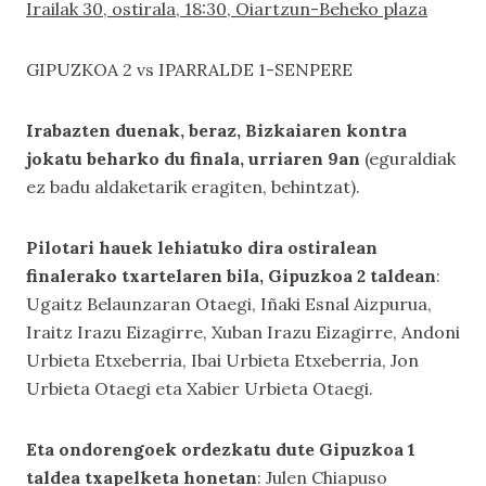
Irailak 30, ostirala, 18:30, Oiartzun-Beheko plaza
GIPUZKOA 2 vs IPARRALDE 1-SENPERE
Irabazten duenak, beraz, Bizkaiaren kontra
jokatu beharko du finala, urriaren 9an
(eguraldiak
ez badu aldaketarik eragiten, behintzat).
Pilotari hauek lehiatuko dira ostiralean
finalerako txartelaren bila, Gipuzkoa 2 taldean
:
Ugaitz Belaunzaran Otaegi, Iñaki Esnal Aizpurua,
Iraitz Irazu Eizagirre, Xuban Irazu Eizagirre, Andoni
Urbieta Etxeberria, Ibai Urbieta Etxeberria, Jon
Urbieta Otaegi eta Xabier Urbieta Otaegi.
Eta ondorengoek ordezkatu dute Gipuzkoa 1
taldea txapelketa honetan
: Julen Chiapuso