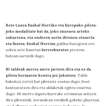
Bote Luzea Euskal Herriko eta Europako pilota-
joko modalitate bat da, joko zuzenen arteko
zaharrena, eta ondoren sortu direnen oinarria
eta funtsa
.
Euskal Herrian
galdua bazegoen ere,
azken urte hauetan
berreskuratze
prozesu
batean sarturik dago.
Bi taldeak aurrez aurre jartzen dira eta ez da
pilota hormaren kontra joz jokatzen
. Talde
bakoitza zortzi bat pilotariz osatua dago; bost
kantxaratzen dira eta aldaketak egitea onartua
dago. 60 metro inguru luzerako eremutan aritzen
dira pilotariak, normalean estalirik gabeko plazetan,