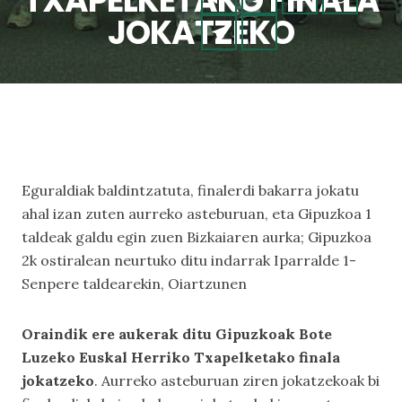
TXAPELKETAKO FINALA
JOKATZEKO
Eguraldiak baldintzatuta, finalerdi bakarra jokatu
ahal izan zuten aurreko asteburuan, eta Gipuzkoa 1
taldeak galdu egin zuen Bizkaiaren aurka; Gipuzkoa
2k ostiralean neurtuko ditu indarrak Iparralde 1-
Senpere taldearekin, Oiartzunen
Oraindik ere aukerak ditu Gipuzkoak Bote
Luzeko Euskal Herriko Txapelketako finala
jokatzeko
. Aurreko asteburuan ziren jokatzekoak bi