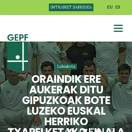
INTRANET SARBIDEA
EU
ES
Lehiaketa
ORAINDIK ERE
AUKERAK DITU
GIPUZKOAK BOTE
LUZEKO EUSKAL
HERRIKO