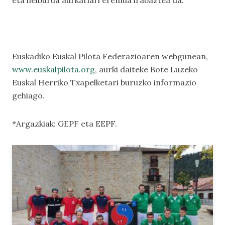
eta helburua aurkariari eremua irabaztea da.
Euskadiko Euskal Pilota Federazioaren webgunean,
www.euskalpilota.org
, aurki daiteke Bote Luzeko
Euskal Herriko Txapelketari buruzko informazio
gehiago.
*Argazkiak: GEPF eta EEPF.