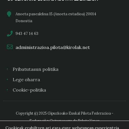
Anoeta pasealekua 15 (Anoeta estadioa) 20014
Donostia
943 47 14 63
administrazioa.pilota@kirolak.net
Pribatutasun politika
Lege oharra
Cookie-politika
Copyright (c) 2025 Gipuzkoako Euskal Pilota Federazioa -
Federación Guipuzcoana de Pelota Vasca
Cookieak erabiltzen ari gara gure webgunean esperientzia