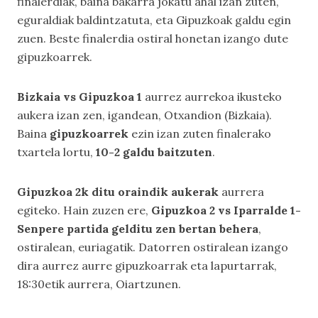
finalerdiak, baina bakarra jokatu ahal izan zuten,
eguraldiak baldintzatuta, eta Gipuzkoak galdu egin
zuen. Beste finalerdia ostiral honetan izango dute
gipuzkoarrek.
Bizkaia vs Gipuzkoa 1
aurrez aurrekoa ikusteko
aukera izan zen, igandean, Otxandion (Bizkaia).
Baina
gipuzkoarrek
ezin izan zuten finalerako
txartela lortu,
10-2 galdu baitzuten
.
Gipuzkoa 2k ditu oraindik aukerak
aurrera
egiteko. Hain zuzen ere,
Gipuzkoa 2 vs Iparralde 1-
Senpere partida gelditu zen bertan behera
,
ostiralean, euriagatik. Datorren ostiralean izango
dira aurrez aurre gipuzkoarrak eta lapurtarrak,
18:30etik aurrera, Oiartzunen.