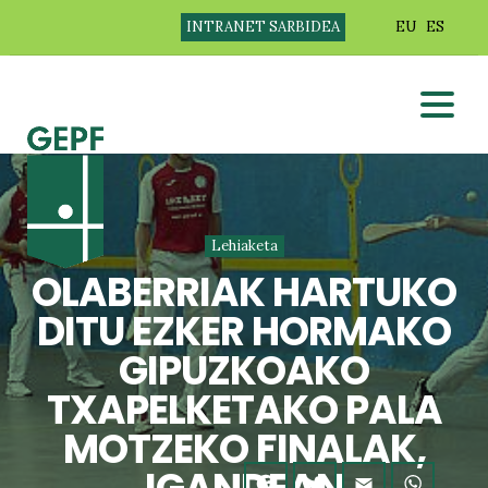
INTRANET SARBIDEA
EU
ES
Lehiaketa
OLABERRIAK HARTUKO
DITU EZKER HORMAKO
GIPUZKOAKO
TXAPELKETAKO PALA
MOTZEKO FINALAK,