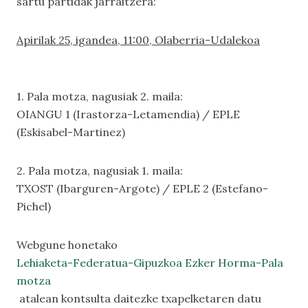
sartu partidak jarraitzera:
Apirilak 25, igandea, 11:00, Olaberria-Udalekoa
1. Pala motza, nagusiak 2. maila:
OIANGU 1 (Irastorza-Letamendia) / EPLE
(Eskisabel-Martinez)
2. Pala motza, nagusiak 1. maila:
TXOST (Ibarguren-Argote) / EPLE 2 (Estefano-
Pichel)
Webgune honetako
Lehiaketa-Federatua-Gipuzkoa Ezker Horma-Pala
motza
atalean kontsulta daitezke txapelketaren datu