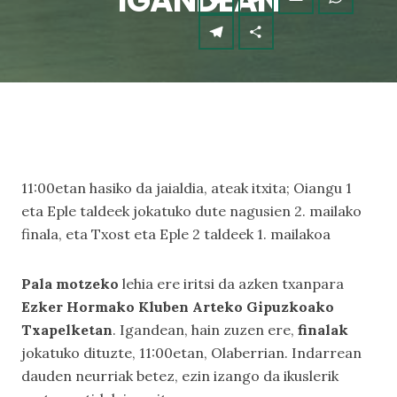
IGANDEAN
11:00etan hasiko da jaialdia, ateak itxita; Oiangu 1
eta Eple taldeek jokatuko dute nagusien 2. mailako
finala, eta Txost eta Eple 2 taldeek 1. mailakoa
Pala motzeko
lehia ere iritsi da azken txanpara
Ezker Hormako Kluben Arteko Gipuzkoako
Txapelketan
. Igandean, hain zuzen ere,
finalak
jokatuko dituzte, 11:00etan, Olaberrian. Indarrean
dauden neurriak betez, ezin izango da ikuslerik