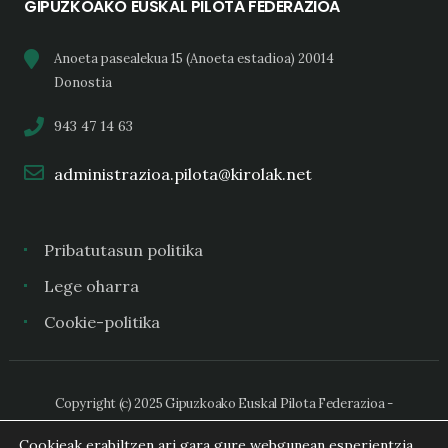
GIPUZKOAKO EUSKAL PILOTA FEDERAZIOA
Anoeta pasealekua 15 (Anoeta estadioa) 20014
Donostia
943 47 14 63
administrazioa.pilota@kirolak.net
Pribatutasun politika
Lege oharra
Cookie-politika
Copyright (c) 2025 Gipuzkoako Euskal Pilota Federazioa -
Federación Guipuzcoana de Pelota Vasca
Cookieak erabiltzen ari gara gure webgunean esperientzia