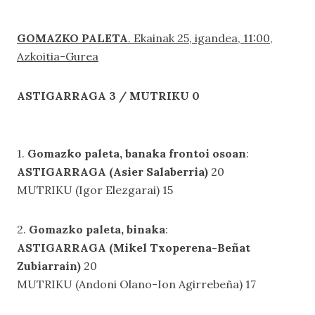
GOMAZKO PALETA
. Ekainak 25, igandea, 11:00,
Azkoitia-Gurea
ASTIGARRAGA 3 / MUTRIKU 0
1.
Gomazko paleta, banaka frontoi osoan
:
ASTIGARRAGA (Asier Salaberria)
20
MUTRIKU (Igor Elezgarai) 15
2.
Gomazko paleta, binaka
:
ASTIGARRAGA (Mikel Txoperena-Beñat
Zubiarrain)
20
MUTRIKU (Andoni Olano-Ion Agirrebeña) 17