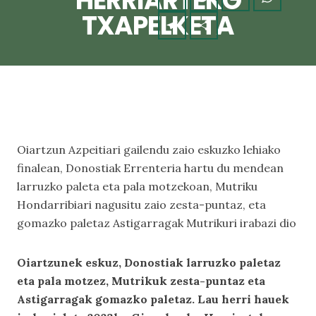
HERRIARTEKO
TXAPELKETA
Oiartzun Azpeitiari gailendu zaio eskuzko lehiako
finalean, Donostiak Errenteria hartu du mendean
larruzko paleta eta pala motzekoan, Mutriku
Hondarribiari nagusitu zaio zesta-puntaz, eta
gomazko paletaz Astigarragak Mutrikuri irabazi dio
Oiartzunek eskuz, Donostiak larruzko paletaz
eta pala motzez, Mutrikuk zesta-puntaz eta
Astigarragak gomazko paletaz. Lau herri hauek