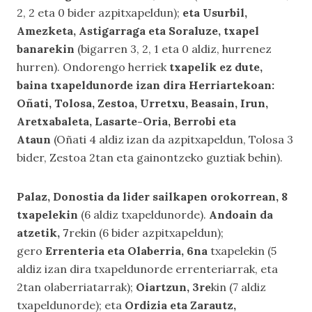
2, 2 eta 0 bider azpitxapeldun);
eta Usurbil,
Amezketa, Astigarraga eta Soraluze, txapel
banarekin
(bigarren 3, 2, 1 eta 0 aldiz, hurrenez
hurren). Ondorengo herriek
txapelik ez dute,
baina txapeldunorde izan dira Herriartekoan:
Oñati, Tolosa, Zestoa, Urretxu, Beasain, Irun,
Aretxabaleta, Lasarte-Oria, Berrobi eta
Ataun
(Oñati 4 aldiz izan da azpitxapeldun, Tolosa 3
bider, Zestoa 2tan eta gainontzeko guztiak behin).
Palaz, Donostia da lider sailkapen orokorrean, 8
txapelekin
(6 aldiz txapeldunorde).
Andoain da
atzetik, 7
rekin (6 bider azpitxapeldun);
gero
Errenteria eta Olaberria, 6na
txapelekin (5
aldiz izan dira txapeldunorde errenteriarrak, eta
2tan olaberriatarrak);
Oiartzun, 3re
kin (7 aldiz
txapeldunorde); eta
Ordizia eta Zarautz,