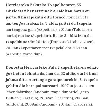
Herriarteko Eskuzko Txapelketaren 55
edizioetatik Oiartzunek 39 alditan hartu du
parte. 6 final jokatu ditu
torneo honetan eta,
aurtengoa irabazita, 3 aldiz jantzi du txapela
:
aurtengoaz gain (Azpeitiari), 2013an (Tolosaren
aurka) eta iaz (Azpeitiari).
Beste 3 aldiz izan da
txapeldunorde
: 2014an (Donostiak irabazi zuen),
2017an (Azpeitiarentzat txapela) eta 2021ean
(Azpeitia txapeldun).
Donostia Herriarteko Pala Txapelketaren edizio
guztietan lehiatu da, hau da, 32 aldiz, eta 14 final
jokatu ditu
.
Aurtengo garaipenarekin, 8. txapela
gehitu dio bere palmaresari
: 1997an jantzi zuen
lehendabizikoa (Andoain txapeldunorde), gero
1998an (Oiartzun), 2002an (Oiartzun), 2006an
(Andoain), 2008an (Andoain), 2014an (Olaberria),