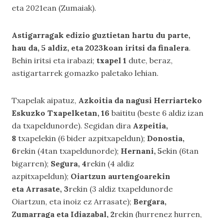
eta 2021ean (Zumaiak).
Astigarragak edizio guztietan hartu du parte,
hau da, 5 aldiz, eta 2023koan iritsi da finalera
.
Behin iritsi eta irabazi;
txapel 1
dute, beraz,
astigartarrek gomazko paletako lehian.
Txapelak aipatuz,
Azkoitia da nagusi Herriarteko
Eskuzko Txapelketan, 16
baititu (beste 6 aldiz izan
da txapeldunorde). Segidan dira
Azpeitia,
8
txapelekin (6 bider azpitxapeldun);
Donostia,
6
rekin (4tan txapeldunorde);
Hernani, 5
ekin (6tan
bigarren);
Segura, 4
rekin (4 aldiz
azpitxapeldun);
Oiartzun aurtengoarekin
eta Arrasate, 3
rekin (3 aldiz txapeldunorde
Oiartzun, eta inoiz ez Arrasate);
Bergara,
Zumarraga eta Idiazabal, 2
rekin (hurrenez hurren,