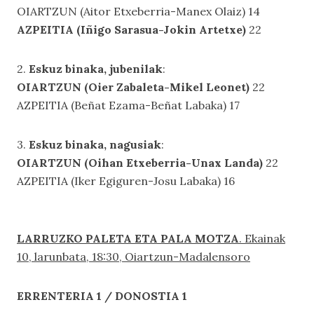
OIARTZUN (Aitor Etxeberria-Manex Olaiz) 14
AZPEITIA (Iñigo Sarasua-Jokin Artetxe)
22
2.
Eskuz binaka, jubenilak
:
OIARTZUN (Oier Zabaleta-Mikel Leonet)
22
AZPEITIA (Beñat Ezama-Beñat Labaka) 17
3.
Eskuz binaka, nagusiak
:
OI
ARTZUN (Oihan Etxeberria-Unax Landa)
22
AZPEITIA (Iker Egiguren-Josu Labaka) 16
LARRUZKO PALETA ETA PALA MOTZA
. Ekainak
10, larunbata, 18:30, Oiartzun-Madalensoro
ERRENTERIA 1 / DONOSTIA 1