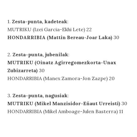
1.
Zesta-punta, kadeteak
:
MUTRIKU (Izei Garcia-Ekhi Lete) 22
HONDARRIBIA (Mattin Bereau-Joar Laka)
30
2.
Zesta-punta, jubenilak
:
MUTRIKU (Oinatz Agirregomezkorta-Unax
Zubizarreta)
30
HONDARRIBIA (Manex Zamora-Jon Zazpe) 20
3.
Zesta-punta, nagusiak
:
MUTRIKU (Mikel Manzisidor-Eñaut Urreisti)
30
HONDARRIBIA (Mikel Amboage-Julen Basterra) 11