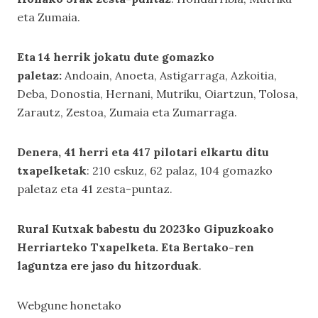
eta Zumaia.
Eta 14 herrik jokatu dute gomazko
paletaz:
Andoain, Anoeta, Astigarraga, Azkoitia,
Deba, Donostia, Hernani, Mutriku, Oiartzun, Tolosa,
Zarautz, Zestoa, Zumaia eta Zumarraga.
Denera, 41 herri eta 417 pilotari elkartu ditu
txapelketak
: 210 eskuz, 62 palaz, 104 gomazko
paletaz eta 41 zesta-puntaz.
Rural Kutxak babestu du 2023ko Gipuzkoako
Herriarteko Txapelketa. Eta Bertako-ren
laguntza ere jaso du hitzorduak
.
Webgune honetako