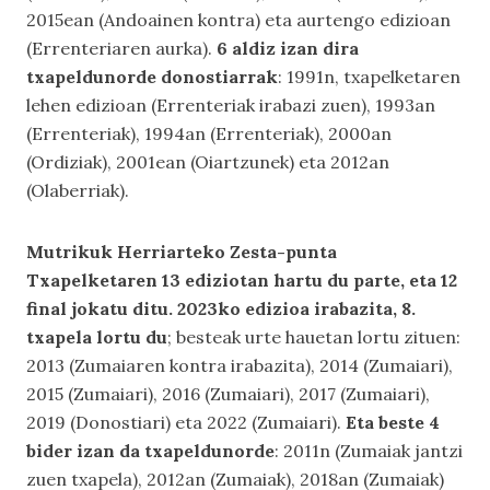
2015ean (Andoainen kontra) eta aurtengo edizioan
(Errenteriaren aurka).
6 aldiz izan dira
txapeldunorde donostiarrak
: 1991n, txapelketaren
lehen edizioan (Errenteriak irabazi zuen), 1993an
(Errenteriak), 1994an (Errenteriak), 2000an
(Ordiziak), 2001ean (Oiartzunek) eta 2012an
(Olaberriak).
Mutrikuk Herriarteko Zesta-punta
Txapelketaren 13 ediziotan hartu du parte, eta 12
final jokatu ditu.
2023ko edizioa irabazita,
8.
txapela lortu du
; besteak urte hauetan lortu zituen:
2013 (Zumaiaren kontra irabazita), 2014 (Zumaiari),
2015 (Zumaiari), 2016 (Zumaiari), 2017 (Zumaiari),
2019 (Donostiari) eta 2022 (Zumaiari).
Eta beste 4
bider izan da txapeldunorde
: 2011n (Zumaiak jantzi
zuen txapela), 2012an (Zumaiak), 2018an (Zumaiak)