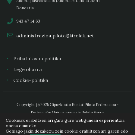
Anoeta pasealekua 15 (Anoeta estadioa) 20014
Donostia
943 47 14 63
administrazioa.pilota@kirolak.net
Pribatutasun politika
Lege oharra
Cookie-politika
Copyright (c) 2025 Gipuzkoako Euskal Pilota Federazioa -
Federación Guipuzcoana de Pelota Vasca
Cookieak erabiltzen ari gara gure webgunean esperientzia
onena emateko.
Gehiago jakin dezakezu zein cookie erabiltzen ari garen edo