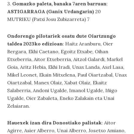
3.
Gomazko paleta, banaka 7aren barruan
:
ASTIGARRAGA (Ganix Urdangarin)
20
MUTRIKU (Patxi Josu Zubizarreta) 7
Ondorengo pilotariek osatu dute Oiartzungo
taldea 2023ko edizioan
: Haitz Aranburu, Oier
Bergara, Ekhi Caetano, Egoitz Etxabe, Oihan
Etxeberria, Aitor Etxeberria, Aitzol Galardi, Markel
Goia, Aritz Hebia, Ekhi Iradi, Unax Landa, Axel Lasa,
Mikel Leonet, Ekain Mitxelena, Paul Oiartzabal, Unax
Oiartzabal, Manex Olaiz, Xabat Olaiz, Ekaitz
Salaberria, Andoni Ugalde, Imanol Ugalde, Iñigo
Ugalde, Oier Zabaleta, Eneko Zalakain eta Unai
Zelaiaran.
Hauexek izan dira Donostiako palistak
: Aitor
Agirre, Asier Alberro, Unai Alberro, Josetxo Amiano,