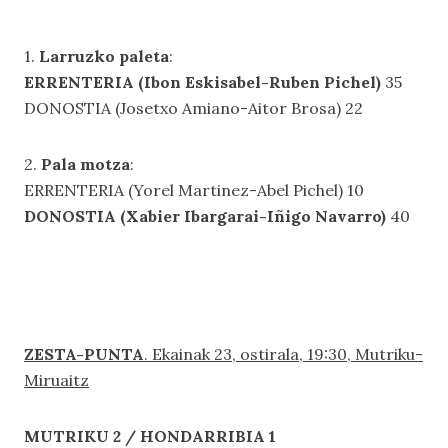
1.
Larruzko paleta
:
ERRENTERIA (Ibon Eskisabel-Ruben Pichel)
35
DONOSTIA (Josetxo Amiano-Aitor Brosa) 22
2.
Pala motza
:
ERRENTERIA (Yorel Martinez-Abel Pichel) 10
DONOSTIA (Xabier Ibargarai-Iñigo Navarro)
40
ZESTA-PUNTA
. Ekainak 23, ostirala, 19:30, Mutriku-
Miruaitz
MUTRIKU 2 / HONDARRIBIA 1