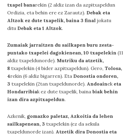
txapel bana
rekin (2 aldiz izan da azpitxapeldun
Ordizia, eta behin ere ez Zarautz).
Debak eta
Altzok ez dute txapelik, baina 3 final
jokatu
ditu
Debak eta 1 Altzok
.
Zumaiak jarraitzen du sailkapen buru zesta-
puntako txapelei dagokienean,
10 txapelekin
(11
aldiz txapeldunorde).
Mutriku da atzetik,
8
txapelekin (4 bider azpitxapeldun). Gero,
Tolosa,
4
rekin (6 aldiz bigarren). Eta
Donostia ondoren,
3
txapelekin (2tan txapeldunorde).
Andoain
ek
eta
Hondarribia
k ez dute txapelik, baina
biak behin
izan dira azpitxapeldun
.
Azkenik,
gomazko paletaz,
Azkoitia da lehen
sailkapenean, 3
txapelekin (ez da sekula
txapeldunorde izan).
Atzetik dira Donostia eta