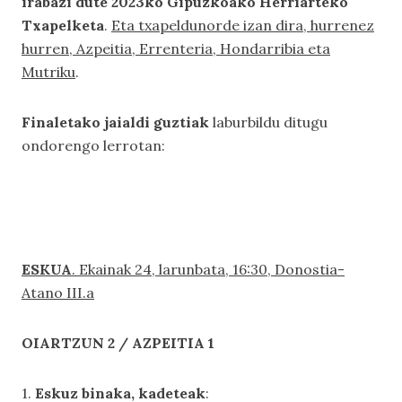
irabazi dute 2023ko Gipuzkoako Herriarteko
Txapelketa
.
Eta txapeldunorde izan dira, hurrenez
hurren, Azpeitia, Errenteria, Hondarribia eta
Mutriku
.
Finaletako jaialdi guztiak
laburbildu ditugu
ondorengo lerrotan:
ESKUA
. Ekainak 24, larunbata, 16:30, Donostia-
Atano III.a
OIARTZUN 2 / AZPEITIA 1
1.
Eskuz binaka, kadeteak
: