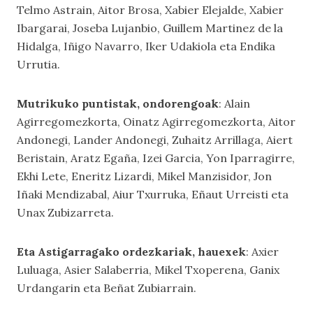
Telmo Astrain, Aitor Brosa, Xabier Elejalde, Xabier
Ibargarai, Joseba Lujanbio, Guillem Martinez de la
Hidalga, Iñigo Navarro, Iker Udakiola eta Endika
Urrutia.
Mutrikuko puntistak, ondorengoak
: Alain
Agirregomezkorta, Oinatz Agirregomezkorta, Aitor
Andonegi, Lander Andonegi, Zuhaitz Arrillaga, Aiert
Beristain, Aratz Egaña, Izei Garcia, Yon Iparragirre,
Ekhi Lete, Eneritz Lizardi, Mikel Manzisidor, Jon
Iñaki Mendizabal, Aiur Txurruka, Eñaut Urreisti eta
Unax Zubizarreta.
Eta Astigarragako ordezkariak, hauexek
: Axier
Luluaga, Asier Salaberria, Mikel Txoperena, Ganix
Urdangarin eta Beñat Zubiarrain.