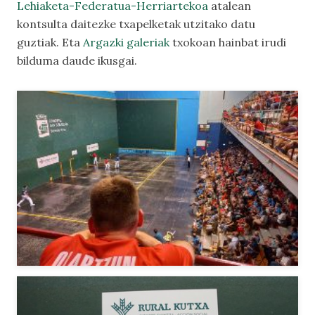
Lehiaketa-Federatua-Herriartekoa
atalean
kontsulta daitezke txapelketak utzitako datu
guztiak. Eta
Argazki galeriak
txokoan hainbat irudi
bilduma daude ikusgai.