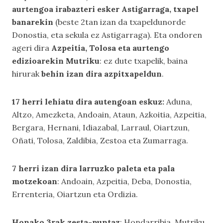
aurtengoa irabazteri esker Astigarraga, txapel
banarekin
(beste 2tan izan da txapeldunorde
Donostia, eta sekula ez Astigarraga). Eta ondoren
ageri dira
Azpeitia, Tolosa eta aurtengo
edizioarekin Mutriku
: ez dute txapelik, baina
hirurak
behin izan dira azpitxapeldun
.
17 herri lehiatu dira autengoan eskuz:
Aduna,
Altzo, Amezketa, Andoain, Ataun, Azkoitia, Azpeitia,
Bergara, Hernani, Idiazabal, Larraul, Oiartzun,
Oñati, Tolosa, Zaldibia, Zestoa eta Zumarraga.
7 herri izan dira larruzko paleta eta pala
motzekoan
: Andoain, Azpeitia, Deba, Donostia,
Errenteria, Oiartzun eta Ordizia.
Honako 3rak zesta-puntaz
: Hondarribia, Mutriku