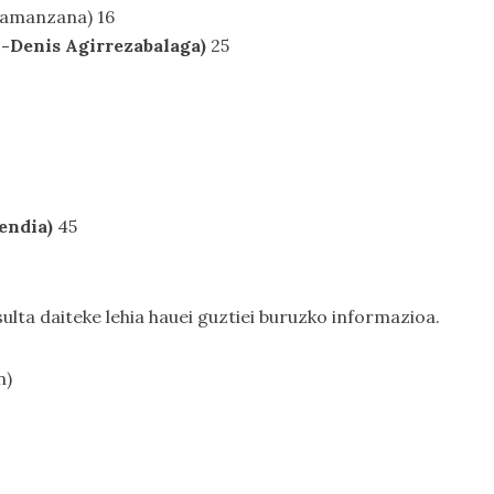
ramanzana) 16
-Denis Agirrezabalaga)
25
endia)
45
ulta daiteke lehia hauei guztiei buruzko informazioa.
n)