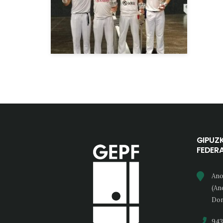
GIPUZ
FEDER
Ano
(An
Don
943