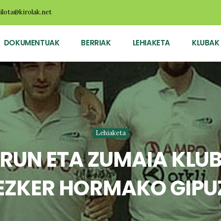
ilota@kirolak.net
DOKUMENTUAK
BERRIAK
LEHIAKETA
KLUBAK
Lehiaketa
URUN ETA ZUMAIA KLUB
 EZKER HORMAKO GIP