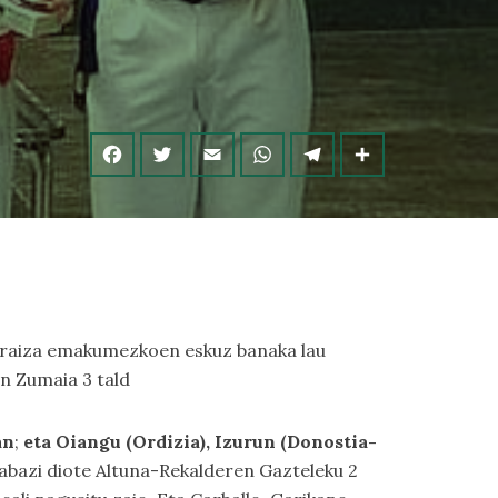
Arraiza emakumezkoen eskuz banaka lau
en Zumaia 3 tald
an
;
eta Oiangu (Ordizia), Izurun (Donostia-
abazi diote Altuna-Rekalderen Gazteleku 2