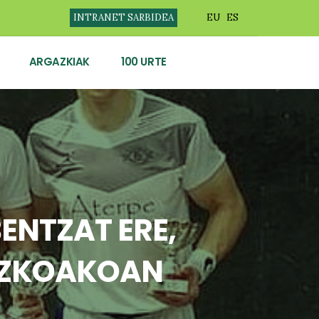
INTRANET SARBIDEA
EU
ES
ARGAZKIAK
100 URTE
ENTZAT ERE,
UZKOAKOAN