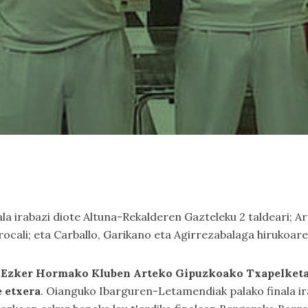
a irabazi diote Altuna-Rekalderen Gazteleku 2 taldeari; 
rocali; eta Carballo, Garikano eta Agirrezabalaga hirukoar
n, Ezker Hormako Kluben Arteko Gipuzkoako Txapelket
 etxera
. Oianguko Ibarguren-Letamendiak palako finala ir