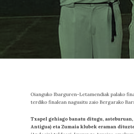
Oianguko Ibarguren-Letamendiak palako final
terdiko finalean nagusitu zaio Bergarako Bar
Txapel gehiago banatu ditugu, asteburua
Antigua) eta Zumaia klubek eraman dituzte