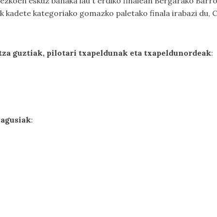
zkoen eskuz banaka lau t'erdiko finalean Bergarako Barroc
k kadete kategoriako gomazko paletako finala irabazi du,
za guztiak, pilotari txapeldunak eta txapeldunordeak
:
nagusiak
: