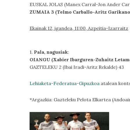
EUSKAL JOLAS (Manex Carral-Jon Ander Ca
ZUMAIA 3 (Telmo Carballo-Aritz Garikano
Ekainak 12, igandea, 11:00, Azpeitia-Izarraitz
1.
Pala, nagusiak
:
OIANGU (Xabier Ibarguren-Zuhaitz Letam
GAZTELEKU 2 (Ibai Iradi-Aritz Rekalde) 43
Lehiaketa-Federatua-Gipuzkoa
atalean konts
*Argazkia: Gazteleku Pelota Elkartea (Andoai