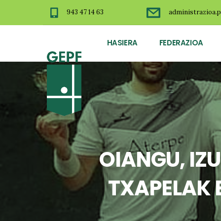
943 47 14 63
administrazioa.p
HASIERA
FEDERAZIOA
OIANGU, IZ
TXAPELAK