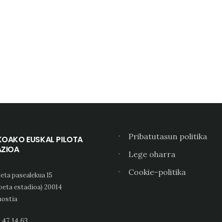
Pribatutasun politika
KOAKO EUSKAL PILOTA
AZIOA
Lege oharra
Cookie-politika
eta pasealekua 15
oeta estadioa) 20014
ostia
 47 14 63