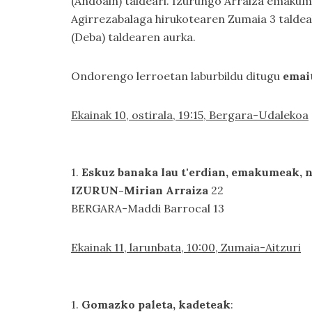
(Andoain) taldeari. Izurungo Arraiza emakume
Agirrezabalaga hirukotearen Zumaia 3 taldea
(Deba) taldearen aurka.
Ondorengo lerroetan laburbildu ditugu
emait
Ekainak 10, ostirala, 19:15, Bergara-Udalekoa
1.
Eskuz banaka lau t'erdian, emakumeak, 
IZURUN-Mirian Arraiza
22
BERGARA-Maddi Barrocal 13
Ekainak 11, larunbata, 10:00, Zumaia-Aitzuri
1.
Gomazko paleta, kadeteak
: