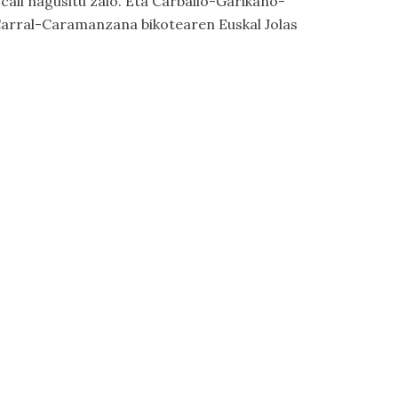
ali nagusitu zaio. Eta Carballo-Garikano-
 Carral-Caramanzana bikotearen Euskal Jolas