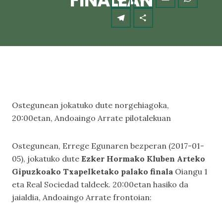
FINALEAN
Ostegunean jokatuko dute norgehiagoka,
20:00etan, Andoaingo Arrate pilotalekuan
Ostegunean, Errege Egunaren bezperan (2017-01-
05), jokatuko dute
Ezker Hormako Kluben Arteko
Gipuzkoako Txapelketako palako finala
Oiangu 1
eta Real Sociedad taldeek. 20:00etan hasiko da
jaialdia, Andoaingo Arrate frontoian: