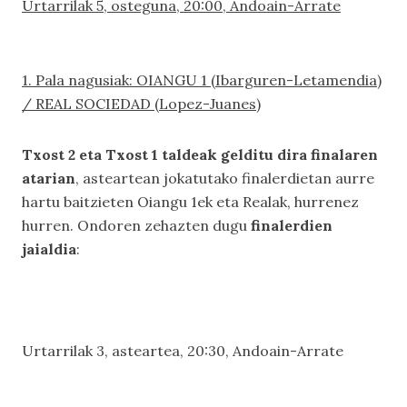
Urtarrilak 5, osteguna, 20:00, Andoain-Arrate
1. Pala nagusiak: OIANGU 1 (Ibarguren-Letamendia)
/ REAL SOCIEDAD (Lopez-Juanes)
Txost 2 eta Txost 1 taldeak gelditu dira finalaren
atarian
, asteartean jokatutako finalerdietan aurre
hartu baitzieten Oiangu 1ek eta Realak, hurrenez
hurren. Ondoren zehazten dugu
finalerdien
jaialdia
:
Urtarrilak 3, asteartea, 20:30, Andoain-Arrate