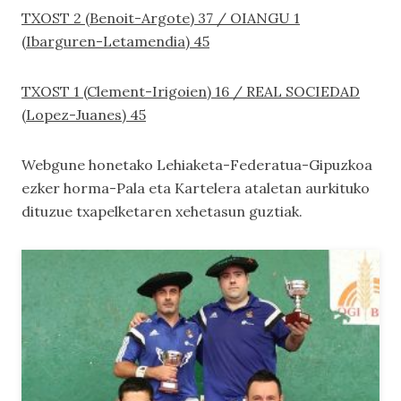
TXOST 2 (Benoit-Argote) 37 / OIANGU 1
(Ibarguren-Letamendia) 45
TXOST 1 (Clement-Irigoien) 16 / REAL SOCIEDAD
(Lopez-Juanes) 45
Webgune honetako
Lehiaketa-Federatua-Gipuzkoa
ezker horma-Pala
eta
Kartelera
ataletan aurkituko
dituzue txapelketaren xehetasun guztiak.