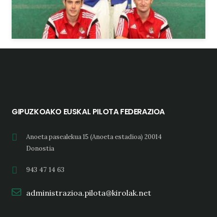
GIPUZKOAKO EUSKAL PILOTA FEDERAZIOA
Anoeta pasealekua 15 (Anoeta estadioa) 20014
Donostia
943 47 14 63
administrazioa.pilota@kirolak.net