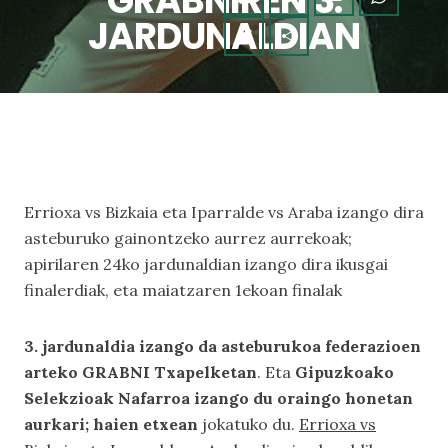
GRABNIREN 3.
JARDUNALDIAN
Errioxa vs Bizkaia eta Iparralde vs Araba izango dira
asteburuko gainontzeko aurrez aurrekoak;
apirilaren 24ko jardunaldian izango dira ikusgai
finalerdiak, eta maiatzaren 1ekoan finalak
3. jardunaldia izango da asteburukoa federazioen
arteko GRABNI Txapelketan
. Eta
Gipuzkoako
Selekzioak Nafarroa izango du oraingo honetan
aurkari; haien etxean
jokatuko du.
Errioxa vs