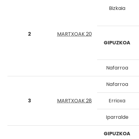
Bizkaia
2
MARTXOAK 20
GIPUZKOA
Nafarroa
Nafarroa
3
MARTXOAK 28
Errioxa
Iparralde
GIPUZKOA