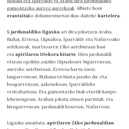
Bizkaia eta Iparralde vs Araba dira jardunaldiko
gainontzeko aurrez aurrekoak
. Albiste honi
erantsita
ko dokumentuetan ikus daiteke
kartelera
.
5 jardunaldiko ligaxka
ari dira jokatzen Araba,
Bizkai, Errioxa, Gipuzkoa, Iparralde eta Nafarroako
selekzioak, martxoaren 13ko asteburuan hasi
eta
apirilaren 10ekora bitarte
. Hiru jardunaldi
etxean egokitu zaizkio Gipuzkoari: bigarrenean,
aurreko asteburuan, Errioxa hartu zuen;
laugarrenean, Bizkaiaren bisita jasoko du; eta
bosgarrenean, azkenekoan, Iparraldeko
ordezkariena. Eta gainontzeko biak etxetik kanpo:
lehenengoan, Araban jokatu zituen partidak; eta
hirugarrenean, jardunaldi honetan, Nafarroan.
Ligaxka amaituta,
apirilaren 24ko jardunaldian