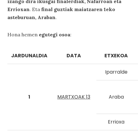
izango dira ikusgai finalerdiak, Nafarroan eta
Errioxan
. Eta
final guztiak maiatzaren 1eko
asteburuan, Araban
.
Hona hemen
egutegi osoa
:
JARDUNALDIA
DATA
ETXEKOA
Iparralde
1
MARTXOAK 13
Araba
Errioxa