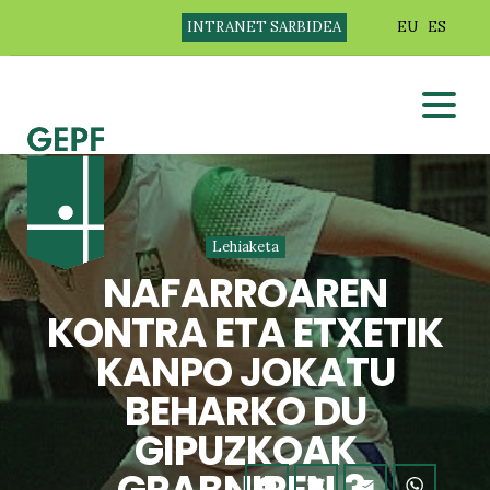
INTRANET SARBIDEA
EU
ES
Lehiaketa
NAFARROAREN
KONTRA ETA ETXETIK
KANPO JOKATU
BEHARKO DU
GIPUZKOAK