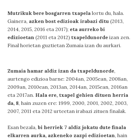
Mutrikuk bere bosgarren txapela
lortu du, hala.
Gainera,
azken bost edizioak irabazi ditu
(2013,
2014, 2015, 2016 eta 2017);
eta aurreko bi
edizioetan
(2011 eta 2012)
txapeldunorde
izan zen.
Final horietan guztietan Zumaia izan du aurkari.
Zumaia hamar aldiz izan da txapeldunorde
,
aurtengo edizioa barne: 2004an, 2005ean, 2008an,
2009an, 2010ean, 2013an, 2014an, 2015ean, 2016an
eta 2017an.
Hala ere, txapel gehien dituen herria
da, 8
, hain zuzen ere: 1999, 2000, 2001, 2002, 2003,
2007, 2011 eta 2012 urteetan irabazi zituen finalak.
Esan bezala,
bi herriek 7 aldiz jokatu dute finala
elkarren aurka, azkeneko zazpi edizioetan
, hain