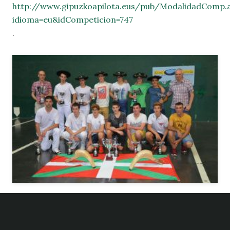
http://www.gipuzkoapilota.eus/pub/ModalidadComp.
idioma=eu&idCompeticion=747
.