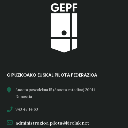
GIPUZKOAKO EUSKAL PILOTA FEDERAZIOA
Anoeta pasealekua 15 (Anoeta estadioa) 20014
Donostia
943 47 14 63
administrazioa.pilota@kirolak.net