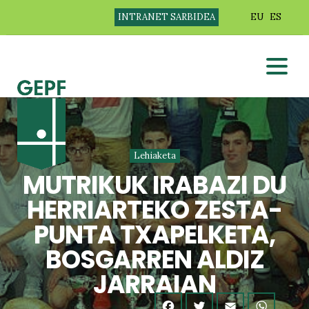
INTRANET SARBIDEA
EU
ES
Lehiaketa
MUTRIKUK IRABAZI DU
HERRIARTEKO ZESTA-
PUNTA TXAPELKETA,
BOSGARREN ALDIZ
JARRAIAN