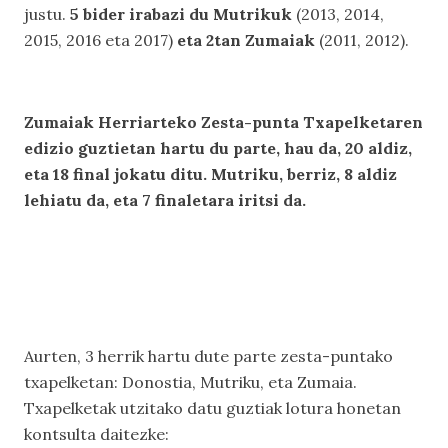
justu.
5 bider irabazi du Mutrikuk
(2013, 2014,
2015, 2016 eta 2017)
eta 2tan Zumaiak
(2011, 2012).
Zumaiak Herriarteko Zesta-punta Txapelketaren
edizio guztietan hartu du parte, hau da, 20 aldiz,
eta 18 final jokatu ditu. Mutriku, berriz, 8 aldiz
lehiatu da, eta 7 finaletara iritsi da.
Aurten, 3 herrik hartu dute parte zesta-puntako
txapelketan: Donostia, Mutriku, eta Zumaia.
Txapelketak utzitako datu guztiak lotura honetan
kontsulta daitezke: