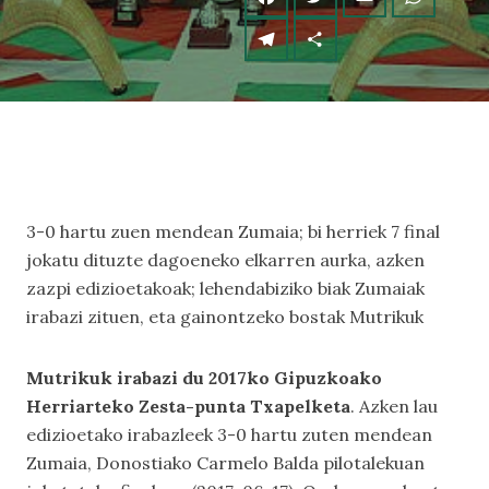
3-0 hartu zuen mendean Zumaia; bi herriek 7 final
jokatu dituzte dagoeneko elkarren aurka, azken
zazpi edizioetakoak; lehendabiziko biak Zumaiak
irabazi zituen, eta gainontzeko bostak Mutrikuk
Mutrikuk irabazi du 2017ko Gipuzkoako
Herriarteko Zesta-punta Txapelketa
. Azken lau
edizioetako irabazleek 3-0 hartu zuten mendean
Zumaia, Donostiako Carmelo Balda pilotalekuan