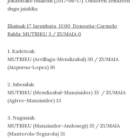
jokatutako finalean (2017-06-17). Ondoren zehazten
dugu jaialdia:
Ekainak 17, larunbata, 11:00, Donostia-Carmelo
Balda: MUTRIKU 3 / ZUMAIA 0
1. Kadeteak:
MUTRIKU (Arrillaga-Mendizabal) 30 / ZUMAIA
(Aizpurua-Lopez) 16
2. Jubenilak:
MUTRIKU (Mendizabal-Manzisidor) 35 / ZUMAIA
(Agirre-Manzisidor) 13
3. Nagusiak:
MUTRIKU (Manzisidor-Andonegi) 35 / ZUMAIA
(Manterola-Segurola) 31