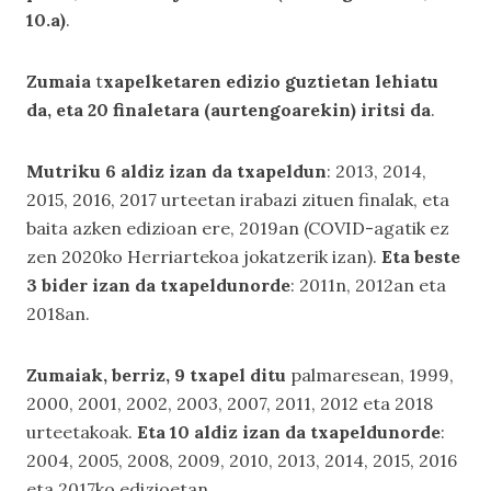
10.a)
.
Zumaia
t
xapelketaren edizio guztietan lehiatu
da, eta 20 finaletara (aurtengoarekin) iritsi da
.
Mutriku 6 aldiz izan da txapeldun
: 2013, 2014,
2015, 2016, 2017 urteetan irabazi zituen finalak, eta
baita azken edizioan ere, 2019an (COVID-agatik ez
zen 2020ko Herriartekoa jokatzerik izan).
Eta beste
3 bider izan da txapeldunorde
: 2011n, 2012an eta
2018an.
Zumaiak, berriz, 9 txapel ditu
palmaresean, 1999,
2000, 2001, 2002, 2003, 2007, 2011, 2012 eta 2018
urteetakoak.
Eta 10 aldiz izan da txapeldunorde
:
2004, 2005, 2008, 2009, 2010, 2013, 2014, 2015, 2016
eta 2017ko edizioetan.