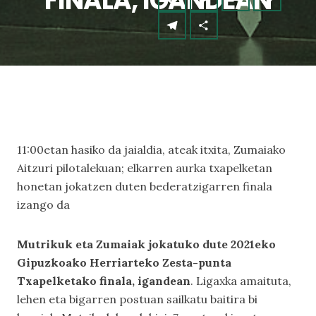
FINALA, IGANDEAN
11:00etan hasiko da jaialdia, ateak itxita, Zumaiako
Aitzuri pilotalekuan; elkarren aurka txapelketan
honetan jokatzen duten bederatzigarren finala
izango da
Mutrikuk eta Zumaiak jokatuko dute 2021eko
Gipuzkoako Herriarteko Zesta-punta
Txapelketako finala, igandean
. Ligaxka amaituta,
lehen eta bigarren postuan sailkatu baitira bi