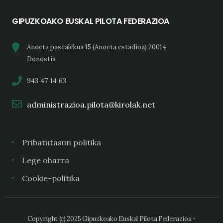
GIPUZKOAKO EUSKAL PILOTA FEDERAZIOA
Anoeta pasealekua 15 (Anoeta estadioa) 20014
Donostia
943 47 14 63
administrazioa.pilota@kirolak.net
Pribatutasun politika
Lege oharra
Cookie-politika
Copyright (c) 2025 Gipuzkoako Euskal Pilota Federazioa -