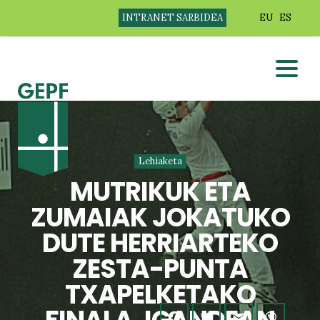
INTRANET SARBIDEA
EU
ES
Lehiaketa
MUTRIKUK ETA
ZUMAIAK JOKATUKO
DUTE HERRIARTEKO
ZESTA-PUNTA
TXAPELKETAKO