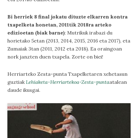
Bi herriek 8 final jokatu dituzte elkarren kontra
txapelketa honetan, 2011tik 2018ra arteko
edizioetan (biak barne)
: Mutrikuk irabazi du
horietako 5etan (2013, 2014, 2015, 2016 eta 2017), eta
Zumaiak 3tan (2011, 2012 eta 2018). Ea oraingoan
nork janzten duen txapela. Zorte on biei!
Herriarteko Zesta-punta Txapelketaren xehetasun
guztiak
Lehiaketa-Herriartekoa-Zesta-punta
atalean
daude ikusgai.