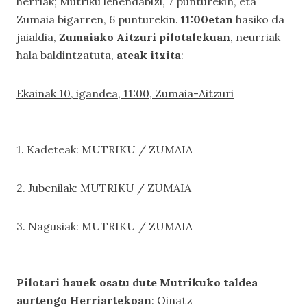
herriak; Mutriku lehendabizi, 7 punturekin, eta
Zumaia bigarren, 6 punturekin.
11:00etan
hasiko da
jaialdia,
Zumaiako Aitzuri pilotalekuan
, neurriak
hala baldintzatuta,
ateak itxita
:
Ekainak 10, igandea, 11:00, Zumaia-Aitzuri
1. Kadeteak: MUTRIKU / ZUMAIA
2. Jubenilak: MUTRIKU / ZUMAIA
3. Nagusiak: MUTRIKU / ZUMAIA
Pilotari hauek osatu dute Mutrikuko taldea
aurtengo Herriartekoan
: Oinatz