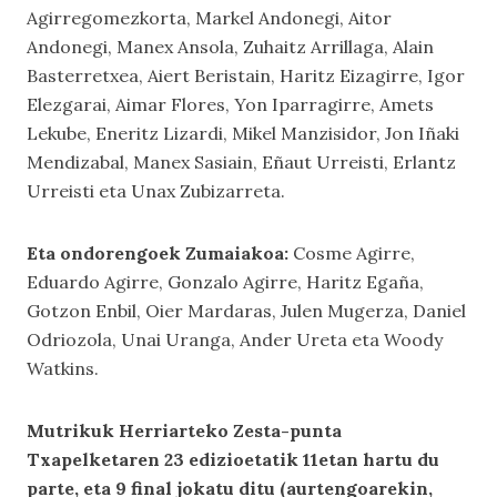
Agirregomezkorta, Markel Andonegi, Aitor
Andonegi, Manex Ansola, Zuhaitz Arrillaga, Alain
Basterretxea, Aiert Beristain, Haritz Eizagirre, Igor
Elezgarai, Aimar Flores, Yon Iparragirre, Amets
Lekube, Eneritz Lizardi, Mikel Manzisidor, Jon Iñaki
Mendizabal, Manex Sasiain, Eñaut Urreisti, Erlantz
Urreisti eta Unax Zubizarreta.
Eta ondorengoek Zumaiakoa:
Cosme Agirre,
Eduardo Agirre, Gonzalo Agirre, Haritz Egaña,
Gotzon Enbil, Oier Mardaras, Julen Mugerza, Daniel
Odriozola, Unai Uranga, Ander Ureta eta Woody
Watkins.
Mutrikuk Herriarteko Zesta-punta
Txapelketaren 23 edizioetatik 11etan hartu du
parte, eta 9 final jokatu ditu (aurtengoarekin,