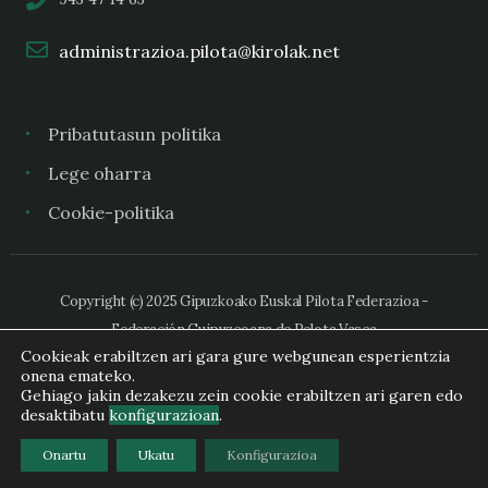
administrazioa.pilota@kirolak.net
Pribatutasun politika
Lege oharra
Cookie-politika
Copyright (c) 2025 Gipuzkoako Euskal Pilota Federazioa -
Federación Guipuzcoana de Pelota Vasca
Cookieak erabiltzen ari gara gure webgunean esperientzia
onena emateko.
Gehiago jakin dezakezu zein cookie erabiltzen ari garen edo
desaktibatu
konfigurazioan
.
Onartu
Ukatu
Konfigurazioa