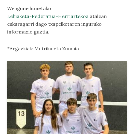
Webgune honetako
Lehiaketa-Federatua-Herriartekoa
atalean
eskuragarri dago txapelketaren inguruko
informazio guztia.
*Argazkiak: Mutriku eta Zumaia.