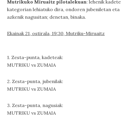
Mutrikuko Miruaitz pilotalekuan
: lehenik kadete
kategorian lehiatuko dira, ondoren jubeniletan eta
azkenik nagusitan; denetan, binaka.
Ekainak 21, ostirala, 19:30, Mutriku-Miruaitz
1. Zesta-punta, kadeteak:
MUTRIKU vs ZUMAIA
2. Zesta-punta, jubenilak:
MUTRIKU vs ZUMAIA
3. Zesta-punta, nagusiak:
MUTRIKU vs ZUMAIA