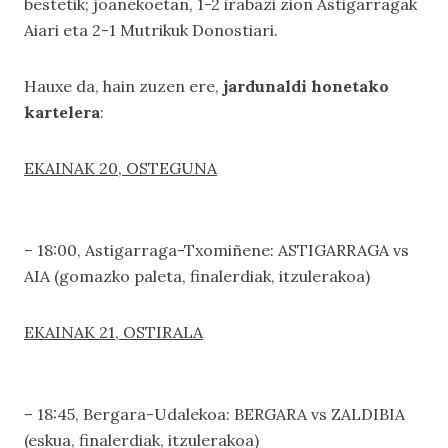
bestetik; joanekoetan, 1-2 irabazi zion Astigarragak
Aiari eta 2-1 Mutrikuk Donostiari.
Hauxe da, hain zuzen ere,
jardunaldi honetako
kartelera
:
EKAINAK 20, OSTEGUNA
– 18:00, Astigarraga-Txomiñene: ASTIGARRAGA vs
AIA (gomazko paleta, finalerdiak, itzulerakoa)
EKAINAK 21, OSTIRALA
– 18:45, Bergara-Udalekoa: BERGARA vs ZALDIBIA
(eskua, finalerdiak, itzulerakoa)