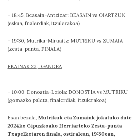
– 18:45, Beasain-Antzizar: BEASAIN vs OIARTZUN
(eskua, fnalerdiak, itzulerakoa)
– 19:30, Mutriku-Miruaitz: MUTRIKU vs ZUMAIA
(zesta-punta,
FINALA
)
EKAINAK 23, IGANDEA
– 10:00, Donostia-Loiola: DONOSTIA vs MUTRIKU
(gomazko paleta, finalerdiak, itzulerakoa)
Esan bezala,
Mutrikuk eta Zumaiak jokatuko dute
2024ko Gipuzkoako Herriarteko Zesta-punta
Txapelketaren finala, ostiralean, 19:30ean,