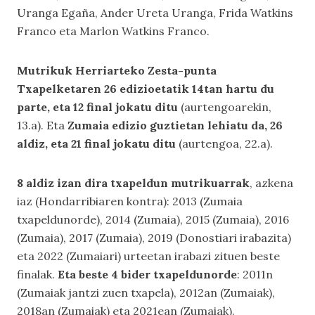
Uranga Egaña, Ander Ureta Uranga, Frida Watkins
Franco eta Marlon Watkins Franco.
Mutrikuk Herriarteko Zesta-punta
Txapelketaren 26 edizioetatik 14tan hartu du
parte, eta 12 final jokatu ditu
(aurtengoarekin,
13.a). Eta
Zumaia edizio guztietan lehiatu da, 26
aldiz, eta 21 final jokatu ditu
(aurtengoa, 22.a).
8 aldiz izan dira txapeldun mutrikuarrak
, azkena
iaz (Hondarribiaren kontra): 2013 (Zumaia
txapeldunorde), 2014 (Zumaia), 2015 (Zumaia), 2016
(Zumaia), 2017 (Zumaia), 2019 (Donostiari irabazita)
eta 2022 (Zumaiari) urteetan irabazi zituen beste
finalak.
Eta beste 4 bider txapeldunorde
: 2011n
(Zumaiak jantzi zuen txapela), 2012an (Zumaiak),
2018an (Zumaiak) eta 2021ean (Zumaiak).