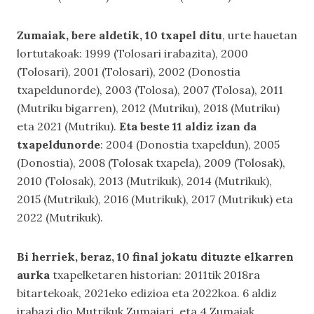
Zumaiak, bere aldetik, 10 txapel ditu
, urte hauetan
lortutakoak: 1999 (Tolosari irabazita), 2000
(Tolosari), 2001 (Tolosari), 2002 (Donostia
txapeldunorde), 2003 (Tolosa), 2007 (Tolosa), 2011
(Mutriku bigarren), 2012 (Mutriku), 2018 (Mutriku)
eta 2021 (Mutriku).
Eta beste 11 aldiz izan da
txapeldunorde
: 2004 (Donostia txapeldun), 2005
(Donostia), 2008 (Tolosak txapela), 2009 (Tolosak),
2010 (Tolosak), 2013 (Mutrikuk), 2014 (Mutrikuk),
2015 (Mutrikuk), 2016 (Mutrikuk), 2017 (Mutrikuk) eta
2022 (Mutrikuk).
Bi herriek, beraz, 10 final jokatu dituzte elkarren
aurka
txapelketaren historian: 2011tik 2018ra
bitartekoak, 2021eko edizioa eta 2022koa. 6 aldiz
irabazi dio Mutrikuk Zumaiari, eta 4 Zumaiak