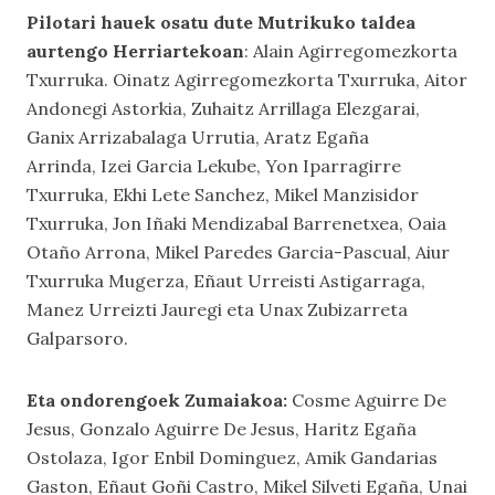
Pilotari hauek osatu dute Mutrikuko taldea
aurtengo Herriartekoan
: Alain Agirregomezkorta
Txurruka. Oinatz Agirregomezkorta Txurruka, Aitor
Andonegi Astorkia, Zuhaitz Arrillaga Elezgarai,
Ganix Arrizabalaga Urrutia, Aratz Egaña
Arrinda, Izei Garcia Lekube, Yon Iparragirre
Txurruka, Ekhi Lete Sanchez, Mikel Manzisidor
Txurruka, Jon Iñaki Mendizabal Barrenetxea, Oaia
Otaño Arrona, Mikel Paredes Garcia-Pascual, Aiur
Txurruka Mugerza, Eñaut Urreisti Astigarraga,
Manez Urreizti Jauregi eta Unax Zubizarreta
Galparsoro.
Eta ondorengoek Zumaiakoa:
Cosme Aguirre De
Jesus, Gonzalo Aguirre De Jesus, Haritz Egaña
Ostolaza, Igor Enbil Dominguez, Amik Gandarias
Gaston, Eñaut Goñi Castro, Mikel Silveti Egaña, Unai