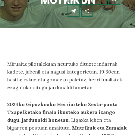
MUTRIKUN
Miruaitz pilotalekuan neurtuko dituzte indarrak
kadete, jubenil eta nagusi kategorietan, 19:30ean
hasita; eskuz eta gomazko paletaz, herri finalistak
ezagutuko ditugu jardunaldi honetan
2024ko Gipuzkoako Herriarteko Zesta-punta
Txapelketako finala ikusteko aukera izango
dugu, jardunaldi honetan
. Ligaxka lehen eta
bigarren postuan amaituta,
Mutrikuk eta Zumaiak