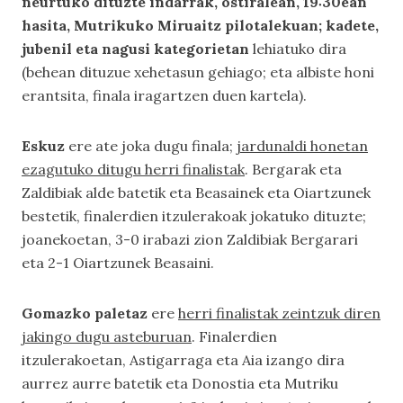
neurtuko dituzte indarrak, ostiralean, 19:30ean
hasita, Mutrikuko Miruaitz pilotalekuan; kadete,
jubenil eta nagusi kategorietan
lehiatuko dira
(behean dituzue xehetasun gehiago; eta albiste honi
erantsita, finala iragartzen duen kartela).
Eskuz
ere ate joka dugu finala;
jardunaldi honetan
ezagutuko ditugu herri finalistak
. Bergarak eta
Zaldibiak alde batetik eta Beasainek eta Oiartzunek
bestetik, finalerdien itzulerakoak jokatuko dituzte;
joanekoetan, 3-0 irabazi zion Zaldibiak Bergarari
eta 2-1 Oiartzunek Beasaini.
Gomazko paletaz
ere
herri finalistak zeintzuk diren
jakingo dugu asteburuan
. Finalerdien
itzulerakoetan, Astigarraga eta Aia izango dira
aurrez aurre batetik eta Donostia eta Mutriku