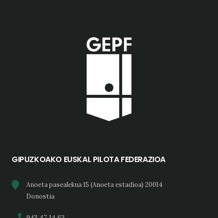
GIPUZKOAKO EUSKAL PILOTA FEDERAZIOA
Anoeta pasealekua 15 (Anoeta estadioa) 20014
Donostia
943 47 14 63