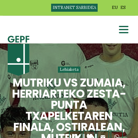
INTRANET SARBIDEA
EU
ES
Lehiaketa
MUTRIKU VS ZUMAIA,
HERRIARTEKO ZESTA-
PUNTA
TXAPELKETAREN
FINALA, OSTIRALEAN,