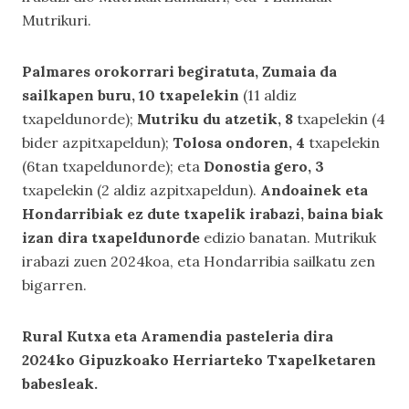
Mutrikuri.
Palmares orokorrari begiratuta, Zumaia da
sailkapen buru, 10 txapelekin
(11 aldiz
txapeldunorde);
Mutriku du atzetik, 8
txapelekin (4
bider azpitxapeldun);
Tolosa ondoren, 4
txapelekin
(6tan txapeldunorde); eta
Donostia gero, 3
txapelekin (2 aldiz azpitxapeldun).
Andoainek eta
Hondarribiak ez dute txapelik irabazi, baina biak
izan dira txapeldunorde
edizio banatan. Mutrikuk
irabazi zuen 2024koa, eta Hondarribia sailkatu zen
bigarren.
Rural Kutxa eta Aramendia pasteleria dira
2024ko Gipuzkoako Herriarteko Txapelketaren
babesleak.