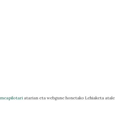
eapilotari
atarian eta webgune honetako
Lehiaketa
atal