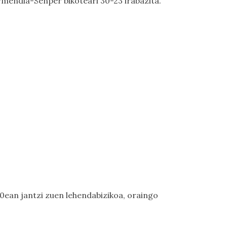
rmendia-Senper bikoteari 30-23 irabazita.
ean jantzi zuen lehendabizikoa, oraingo