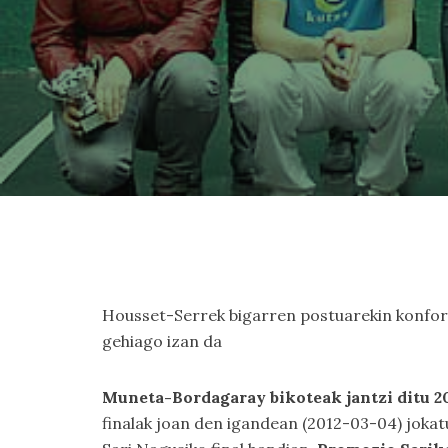
Housset-Serrek bigarren postuarekin konfor
gehiago izan da
Muneta-Bordagaray bikoteak jantzi ditu
finalak joan den igandean (2012-03-04) joka