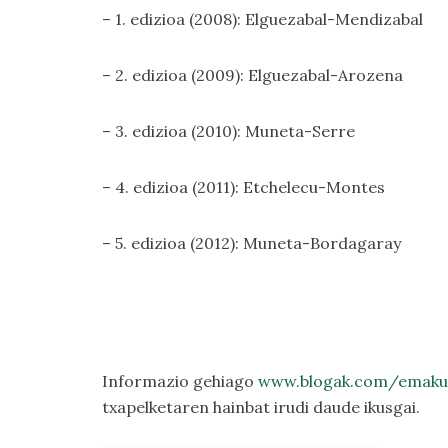
– 1. edizioa (2008): Elguezabal-Mendizabal
– 2. edizioa (2009): Elguezabal-Arozena
– 3. edizioa (2010): Muneta-Serre
– 4. edizioa (2011): Etchelecu-Montes
– 5. edizioa (2012): Muneta-Bordagaray
Informazio gehiago
www.blogak.com/emakum
txapelketaren hainbat irudi daude ikusgai.