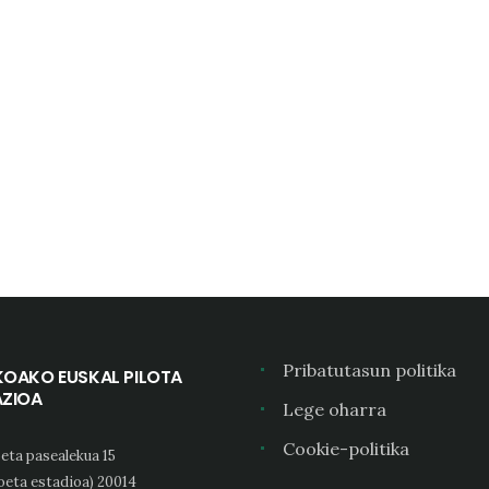
Pribatutasun politika
KOAKO EUSKAL PILOTA
AZIOA
Lege oharra
Cookie-politika
eta pasealekua 15
oeta estadioa) 20014