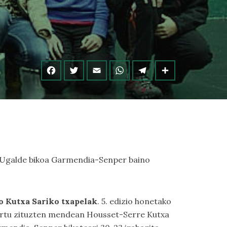
a-Ugalde bikoa Garmendia-Senper baino
 Kutxa Sariko txapelak
. 5. edizio honetako
 hartu zituzten mendean Housset-Serre Kutxa