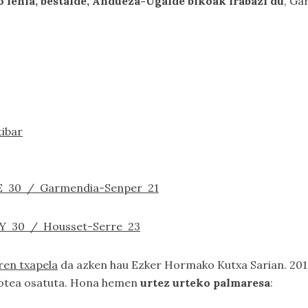
 lehia, bestalde, Andueza-Ugalde bikoak irabazi du
, Ga
tibar
DE 30 / Garmendia-Senper 21
AY 30 / Housset-Serre 23
ren txapela
da azken hau Ezker Hormako Kutxa Sarian. 2010
ikotea osatuta. Hona hemen
urtez urteko palmaresa
: