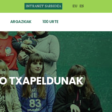
INTRANET SARBIDEA
EU
ES
ARGAZKIAK
100 URTE
O TXAPELDUNAK