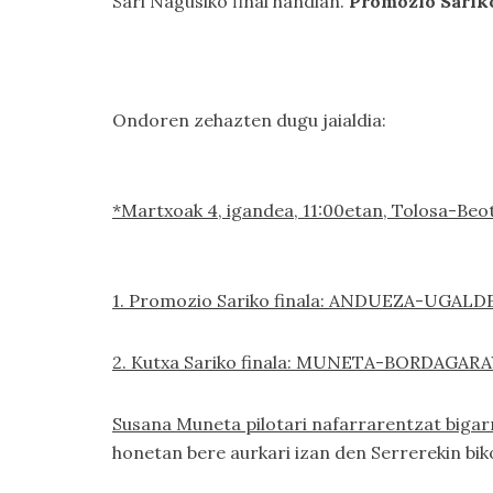
Sari Nagusiko final handian.
Promozio Sariko
Ondoren zehazten dugu jaialdia:
*Martxoak 4, igandea, 11:00etan, Tolosa-Beo
1. Promozio Sariko finala: ANDUEZA-UGAL
2. Kutxa Sariko finala: MUNETA-BORDAGAR
Susana Muneta pilotari nafarrarentzat bigar
honetan bere aurkari izan den Serrerekin b