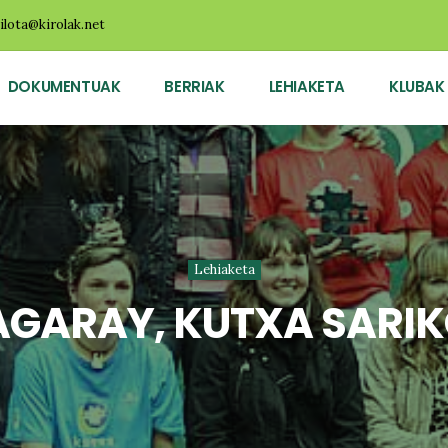
ilota@kirolak.net
DOKUMENTUAK
BERRIAK
LEHIAKETA
KLUBAK
Lehiaketa
GARAY, KUTXA SARIK