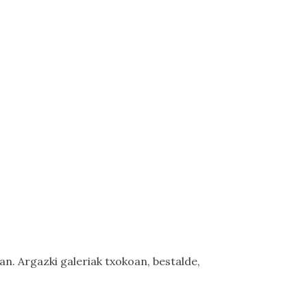
ean.
Argazki galeriak
txokoan, bestalde,