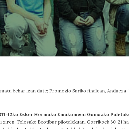
matu behar izan dute; Promozio Sariko finalean, Anduez
 2011-12ko Ezker Hormako Emakumeen Gomazko Paletako
tu ziren, Tolosako Beotibar pilotalekuan. Gorrikoek 30-21