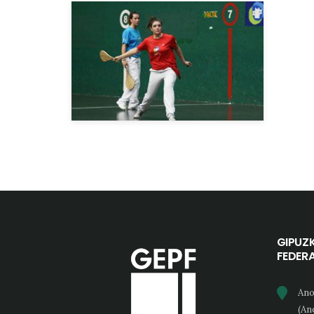
GIPUZ
FEDER
Ano
(An