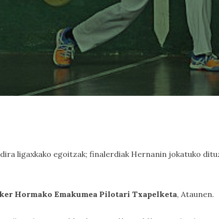
 dira ligaxkako egoitzak; finalerdiak Hernanin jokatuko dit
ker Hormako Emakumea Pilotari Txapelketa
, Ataunen.