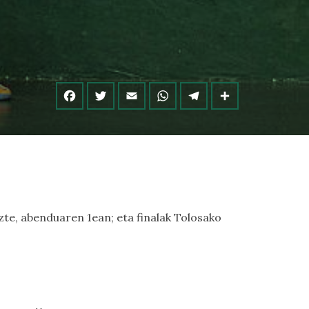
uzte, abenduaren 1ean; eta finalak Tolosako