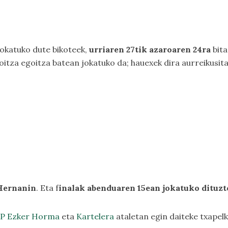
okatuko dute bikoteek,
urriaren 27tik azaroaren 24ra
bita
oitza egoitza batean jokatuko da; hauexek dira aurreikusit
 Hernanin
. Eta f
inalak abenduaren 15ean jokatuko dituzt
mP Ezker Horma
eta
Kartelera
ataletan egin daiteke txapel