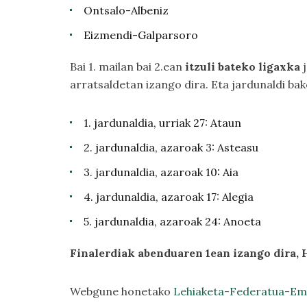
Ontsalo-Albeniz
Eizmendi-Galparsoro
Bai 1. mailan bai 2.ean
itzuli bateko ligaxka
j
arratsaldetan izango dira. Eta jardunaldi bak
1. jardunaldia, urriak 27: Ataun
2. jardunaldia, azaroak 3: Asteasu
3. jardunaldia, azaroak 10: Aia
4. jardunaldia, azaroak 17: Alegia
5. jardunaldia, azaroak 24: Anoeta
Finalerdiak abenduaren 1ean izango dira,
Webgune honetako
Lehiaketa-Federatua-E