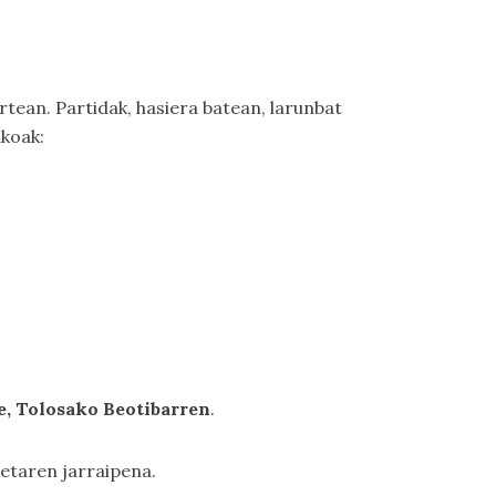
rtean. Partidak, hasiera batean, larunbat
akoak:
e, Tolosako Beotibarren
.
ketaren jarraipena.