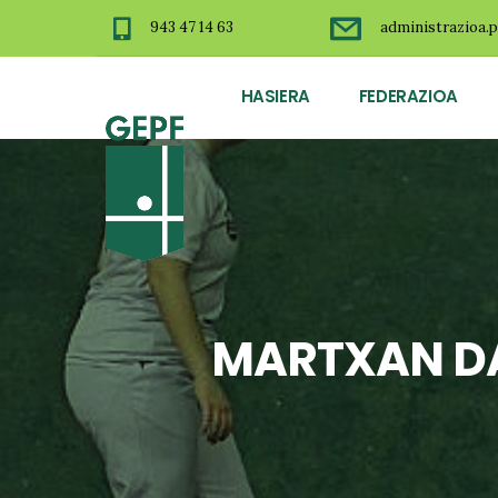
943 47 14 63
administrazioa.p
HASIERA
FEDERAZIOA
MARTXAN D