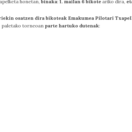
txapelketa honetan,
binaka
:
1. mailan 6 bikote
ariko dira,
et
riekin osatzen dira bikoteak Emakumea Pilotari Txape
o paletako torneoan
parte hartuko dutenak
: