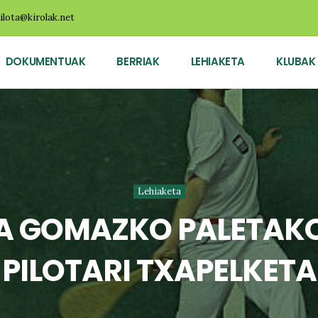
ilota@kirolak.net
DOKUMENTUAK
BERRIAK
LEHIAKETA
KLUBAK
Lehiaketa
A GOMAZKO PALETAK
PILOTARI TXAPELKETA