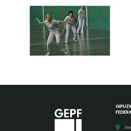
GIPUZ
FEDER
Ano