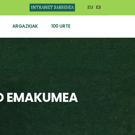
INTRANET SARBIDEA
EU
ES
ARGAZKIAK
100 URTE
O EMAKUMEA