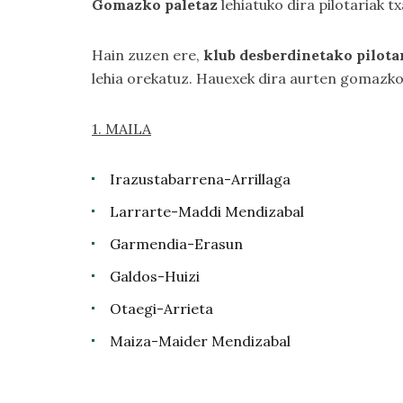
Gomazko paletaz
lehiatuko dira pilotariak 
Hain zuzen ere,
klub desberdinetako pilota
lehia orekatuz. Hauexek dira aurten gomazk
1. MAILA
Irazustabarrena-Arrillaga
Larrarte-Maddi Mendizabal
Garmendia-Erasun
Galdos-Huizi
Otaegi-Arrieta
Maiza-Maider Mendizabal