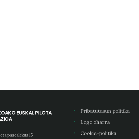
Pribatutasun politika
KOAKO EUSKAL PILOTA
AZIOA
Lege oharra
Cookie-politika
eta pasealekua 15