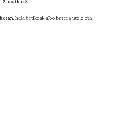
a 2. mailan 8
.
lketan
, hala betikoak albo batera utziz eta