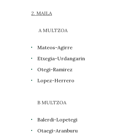
2. MAILA
A MULTZOA
Mateos-Agirre
Etxegia-Urdangarin
Otegi-Ramirez
Lopez-Herrero
B MULTZOA
Balerdi-Lopetegi
Otaegi-Aranburu