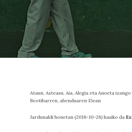
Ataun, Asteasu, Aia, Alegia eta Anoeta izango
Beotibarren, abenduaren 15ean
Jardunaldi honetan (2018-10-28) hasiko da
Ez