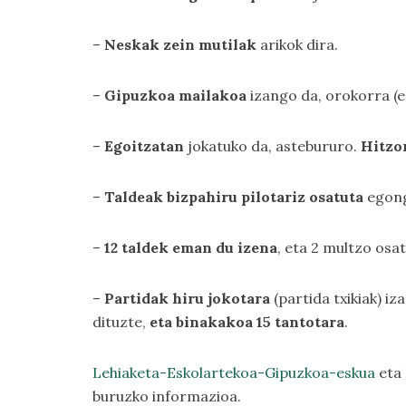
–
Neskak zein mutilak
arikok dira.
–
Gipuzkoa mailakoa
izango da, orokorra (e
–
Egoitzatan
jokatuko da, astebururo.
Hitzor
–
Taldeak bizpahiru pilotariz osatuta
egong
–
12 taldek eman du izena
, eta 2 multzo osat
–
Partidak hiru jokotara
(partida txikiak) iz
dituzte,
eta binakakoa 15 tantotara
.
Lehiaketa-Eskolartekoa-Gipuzkoa-eskua
eta
buruzko informazioa.