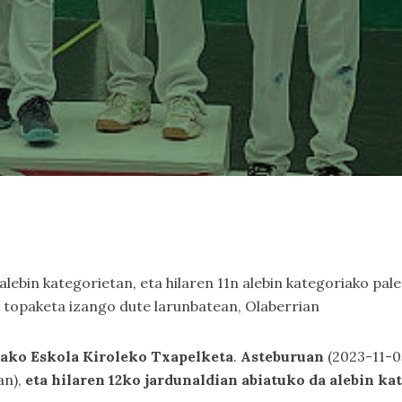
ebin kategorietan, eta hilaren 11n alebin kategoriako pale
ek topaketa izango dute larunbatean, Olaberrian
ako Eskola Kiroleko Txapelketa
.
Asteburuan
(2023-11-0
an),
eta hilaren 12ko jardunaldian abiatuko da alebin ka