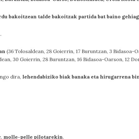
du bakoitzean talde bakoitzak partida bat baino gehiag
a.
an
(36 Tolosaldean, 28 Goierrin, 17 Buruntzan, 3 Bidasoa-
dean, 30 Goierrin, 28 Buruntzan, 16 Bidasoa-Oarson, 12 Do
ango dira,
lehendabiziko biak banaka eta hirugarrena bi
e,
molle-pelle pilotarekin
.