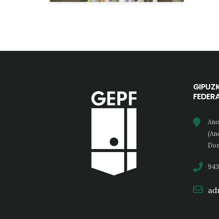
GIPUZ
FEDER
Ano
(An
Don
943
adm