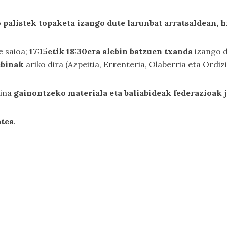
 palistek topaketa izango dute larunbat arratsaldean, h
e saioa;
17:15etik 18:30era alebin batzuen txanda
izango d
ebinak
ariko dira (Azpeitia, Errenteria, Olaberria eta Ordizi
aina
gainontzeko materiala eta baliabideak federazioak j
atea
.