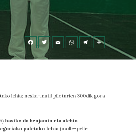
tako lehia; neska-mutil pilotarien 300dik gora
5)
hasiko da benjamin eta alebin
tegoriako paletako lehia
(molle-pelle