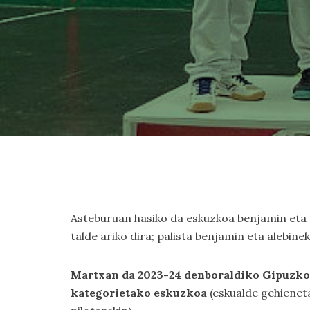
Asteburuan hasiko da eskuzkoa benjamin eta al
talde ariko dira; palista benjamin eta alebin
Martxan da 2023-24 denboraldiko Gipuzko
kategorietako eskuzkoa
(eskualde gehienet