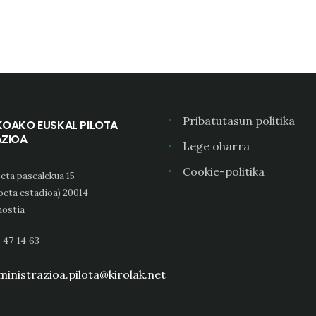
Pribatutasun politika
KOAKO EUSKAL PILOTA
AZIOA
Lege oharra
Cookie-politika
eta pasealekua 15
oeta estadioa) 20014
ostia
 47 14 63
inistrazioa.pilota@kirolak.net