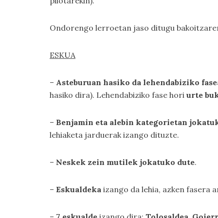
pilotarekin).
Ondorengo lerroetan jaso ditugu bakoitzare
ESKUA
–
Asteburuan hasiko da lehendabiziko fase
hasiko dira). Lehendabiziko fase hori
urte bu
–
Benjamin eta alebin kategorietan jokatu
lehiaketa jarduerak izango dituzte.
–
Neskek zein mutilek jokatuko dute
.
–
Eskualdeka
izango da lehia, azken fasera a
–
7 eskualde
izango dira:
Tolosaldea, Goierr