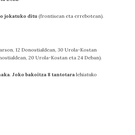
o jokatuko ditu
(frontisean eta errebotean).
Oarson, 12 Donostialdean, 30 Urola-Kostan
nostialdean, 20 Urola-Kostan eta 24 Deban).
naka
.
Joko bakoitza 8 tantotara
lehiatuko