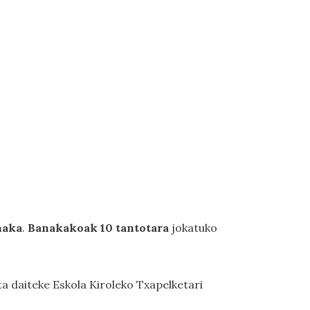
naka
.
Banakakoak 10 tantotara
jokatuko
a daiteke Eskola Kiroleko Txapelketari