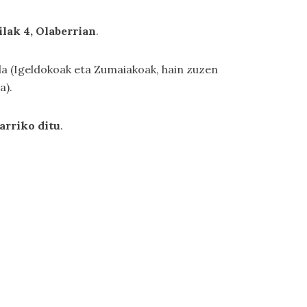
ilak 4, Olaberrian
.
a (Igeldokoak eta Zumaiakoak, hain zuzen
a).
arriko ditu
.