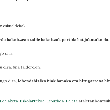
z eskualdeka).
du bakoitzean talde bakoitzak partida bat jokatuko du
.
o dira.
u dira, 6na talderekin.
ango dira,
lehendabiziko biak banaka eta hirugarrena bi
Lehiaketa-Eskolartekoa-Gipuzkoa-Paleta
ataletan kontsult