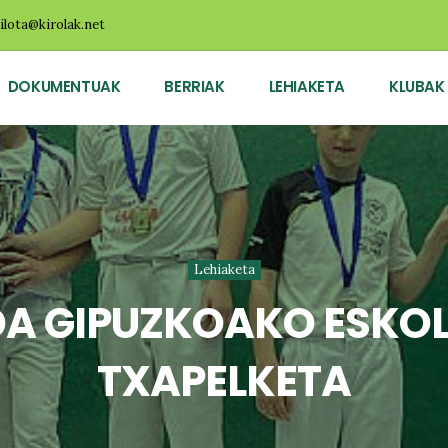
ilota@kirolak.net
DOKUMENTUAK
BERRIAK
LEHIAKETA
KLUBAK
Lehiaketa
A GIPUZKOAKO ESKOL
TXAPELKETA