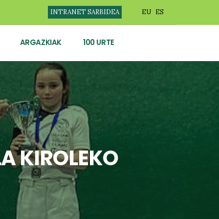
INTRANET SARBIDEA
EU
ES
ARGAZKIAK
100 URTE
A KIROLEKO