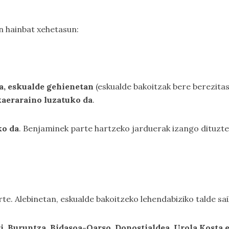
n hainbat xehetasun:
a, eskualde gehienetan
(eskualde bakoitzak bere berezita
kaeraraino luzatuko da
.
ko da
. Benjaminek parte hartzeko jarduerak izango dituzte,
rte. Alebinetan, eskualde bakoitzeko lehendabiziko talde sa
i, Buruntza, Bidasoa-Oarso, Donostialdea, Urola Kosta 