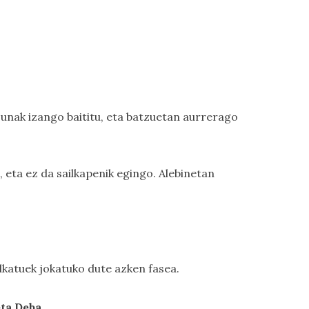
sunak izango baititu, eta batzuetan aurrerago
 eta ez da sailkapenik egingo. Alebinetan
ilkatuek jokatuko dute azken fasea.
eta Deba
.