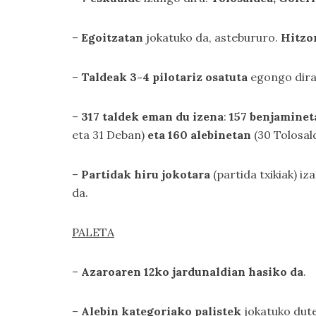
–
Egoitzatan
jokatuko da, astebururo.
Hitzor
–
Taldeak 3-4 pilotariz osatuta
egongo dir
–
317 taldek eman du izena
:
157 benjaminet
eta 31 Deban)
eta 160 alebinetan
(30 Tolosal
–
Partidak hiru jokotara
(partida txikiak) iz
da.
PALETA
–
Azaroaren 12ko jardunaldian hasiko da
.
–
Alebin kategoriako palistek
jokatuko dut