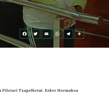
Pilotari Txapelketa
k.
Ezker Hormakoa