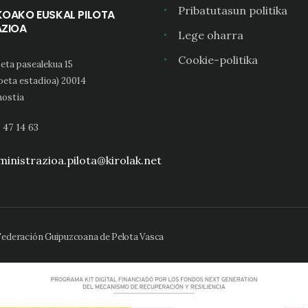
Pribatutasun politika
KOAKO EUSKAL PILOTA
AZIOA
Lege oharra
Cookie-politika
eta pasealekua 15
oeta estadioa) 20014
ostia
 47 14 63
inistrazioa.pilota@kirolak.net
 Federación Guipuzcoana de Pelota Vasca