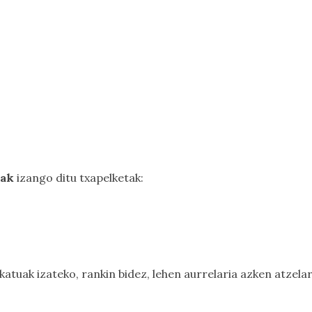
iak
izango ditu txapelketak:
rekatuak izateko, rankin bidez, lehen aurrelaria azken atze