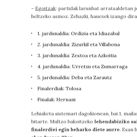
–
Egoitzak
: partidak larunbat arratsaldetan j
heltzeko asmoz. Zehazki, hauexek izango dira
1. jardunaldia: Ordizia eta Idiazabal
2. jardunaldia: Zizurkil eta Villabona
3. jardunaldia: Zestoa eta Azkoitia
4. jardunaldia: Urretxu eta Zumarraga
5. jardunaldia: Deba eta Zarautz
Finalerdiak: Tolosa
Finalak: Hernani
Lehiaketa sistemari dagokionean, bai 1. maila
bitarte. Multzo bakoitzeko
lehendabiziko sa
finalerdiei egin beharko diete aurre
. Esan 