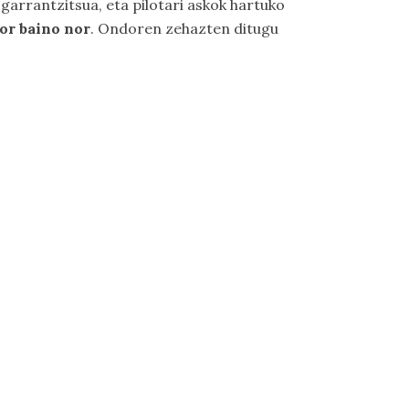
garrantzitsua, eta pilotari askok hartuko
nor baino nor
. Ondoren zehazten ditugu