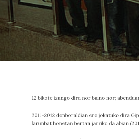
12 bikote izango dira nor baino nor; abendua
2011-2012 denboraldian ere jokatuko dira Gi
larunbat honetan bertan jarriko da abian (201