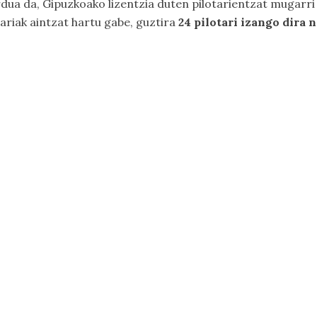
ua da, Gipuzkoako lizentzia duten pilotarientzat mugarri 
ariak aintzat hartu gabe, guztira
24 pilotari izango dira 