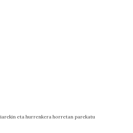
lariarekin eta hurrenkera horretan parekatu