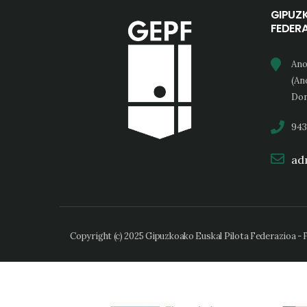
GIPUZ
FEDER
Ano
(An
Don
943
adm
Copyright (c) 2025 Gipuzkoako Euskal Pilota Federazioa -