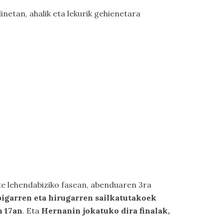
inetan, ahalik eta lekurik gehienetara
e lehendabiziko fasean, abenduaren 3ra
bigarren eta hirugarren sailkatutakoek
 17an
. Eta
Hernanin jokatuko dira finalak,