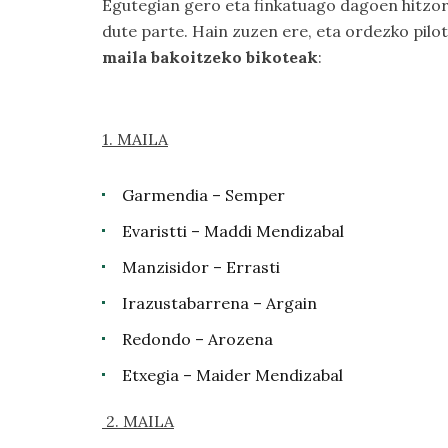
Egutegian gero eta finkatuago dagoen hitzord
dute parte. Hain zuzen ere, eta ordezko pilot
maila bakoitzeko bikoteak
:
1. MAILA
Garmendia – Semper
Evaristti – Maddi Mendizabal
Manzisidor – Errasti
Irazustabarrena – Argain
Redondo – Arozena
Etxegia – Maider Mendizabal
2. MAILA