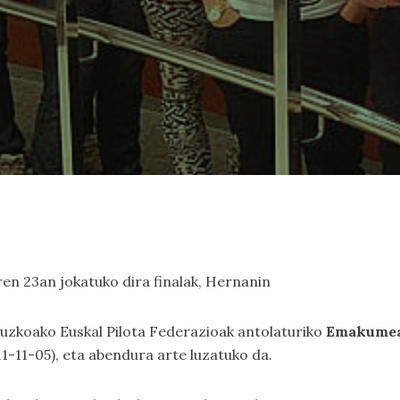
ren 23an jokatuko dira finalak, Hernanin
puzkoako Euskal Pilota Federazioak antolaturiko
Emakumea 
1-11-05), eta abendura arte luzatuko da.