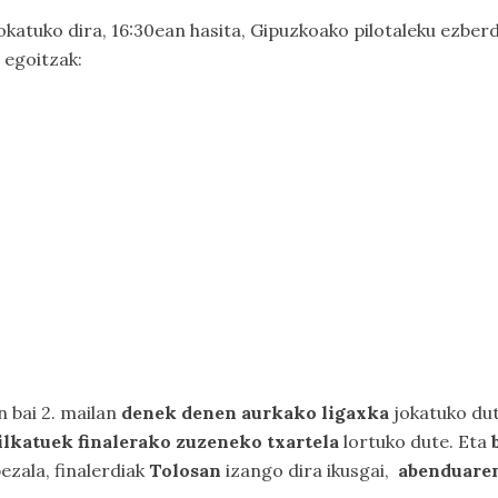
okatuko dira, 16:30ean hasita, Gipuzkoako pilotaleku ezberd
 egoitzak:
n bai 2. mailan
denek denen aurkako ligaxka
jokatuko dut
ilkatuek finalerako zuzeneko txartela
lortuko dute. Eta
bezala, finalerdiak
Tolosan
izango dira ikusgai,
abenduaren