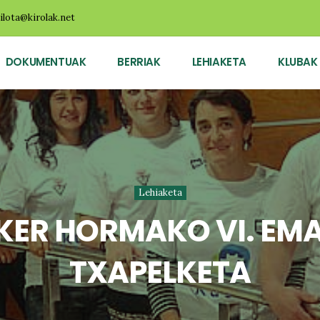
ilota@kirolak.net
DOKUMENTUAK
BERRIAK
LEHIAKETA
KLUBAK
Lehiaketa
KER HORMAKO VI. EMA
TXAPELKETA