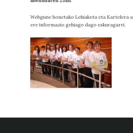
abenduaren 23an
.
Webgune honetako
Lehiaketa
eta
Kartelera
a
ere informazio gehiago dago eskuragarri.