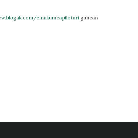
w.blogak.com/emakumeapilotari
gunean