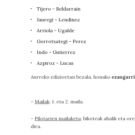
Tijero – Beldarrain
Jauregi – Lendinez
Arriola – Ugalde
Gorrotxategi – Perez
Indo – Gutierrez
Azpiroz – Lucas
Aurreko edizioetan bezala, honako
ezaugarr
–
Mailak
: 1. eta 2. maila.
–
Pilotarien mailaketa
: bikoteak ahalik eta o
dira.