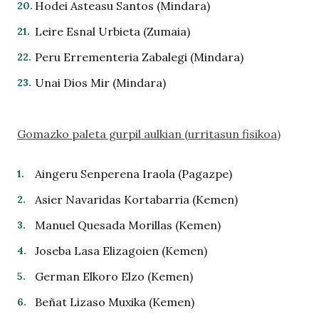
Hodei Asteasu Santos (Mindara)
Leire Esnal Urbieta (Zumaia)
Peru Errementeria Zabalegi (Mindara)
Unai Dios Mir (Mindara)
Gomazko paleta gurpil aulkian (urritasun fisikoa)
Aingeru Senperena Iraola (Pagazpe)
Asier Navaridas Kortabarria (Kemen)
Manuel Quesada Morillas (Kemen)
Joseba Lasa Elizagoien (Kemen)
German Elkoro Elzo (Kemen)
Beñat Lizaso Muxika (Kemen)