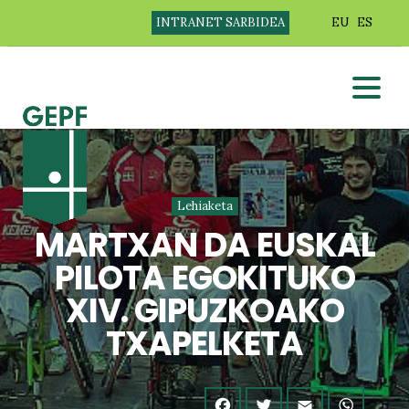
INTRANET SARBIDEA
EU
ES
Lehiaketa
MARTXAN DA EUSKAL
PILOTA EGOKITUKO
XIV. GIPUZKOAKO
TXAPELKETA