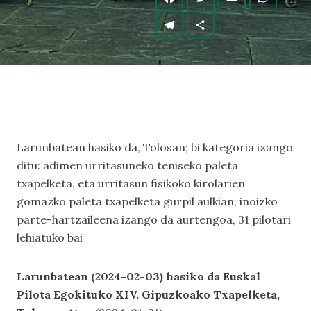
Larunbatean hasiko da, Tolosan; bi kategoria izango
ditu: adimen urritasuneko teniseko paleta
txapelketa, eta urritasun fisikoko kirolarien
gomazko paleta txapelketa gurpil aulkian; inoizko
parte-hartzaileena izango da aurtengoa, 31 pilotari
lehiatuko bai
Larunbatean (2024-02-03) hasiko da Euskal
Pilota Egokituko XIV. Gipuzkoako Txapelketa,