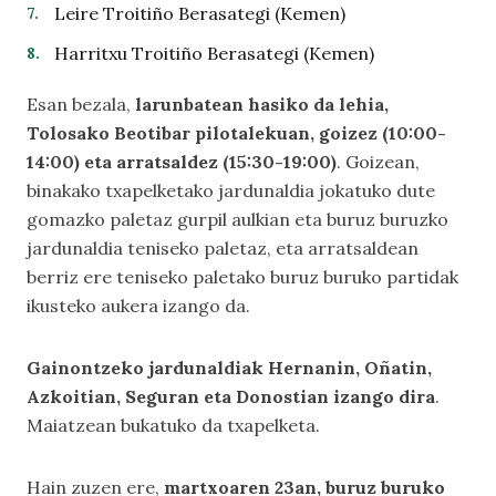
Leire Troitiño Berasategi (Kemen)
Harritxu Troitiño Berasategi (Kemen)
Esan bezala,
larunbatean hasiko da lehia,
Tolosako Beotibar pilotalekuan, goizez (10:00-
14:00) eta arratsaldez (15:30-19:00)
. Goizean,
binakako txapelketako jardunaldia jokatuko dute
gomazko paletaz gurpil aulkian eta buruz buruzko
jardunaldia teniseko paletaz, eta arratsaldean
berriz ere teniseko paletako buruz buruko partidak
ikusteko aukera izango da.
Gainontzeko jardunaldiak Hernanin, Oñatin,
Azkoitian, Seguran eta Donostian izango dira
.
Maiatzean bukatuko da txapelketa.
Hain zuzen ere,
martxoaren 23an, buruz buruko