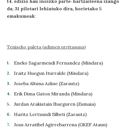
14. edizio hau inoizko parte-hartzaileena izango
da; 31 pilotari lehiatuko dira, horietako 5
emakumeak
:
Teniseko paleta (adimen urritasuna)
Eneko Sagarmendi Fernandez (Mindara)
Iraitz Huegun Iturralde (Mindara)
Joseba Altuna Azkue (Zarautz)
Erik Dima Gaton Miranda (Mindara)
Jurdan Arakistain Ibarguren (Zumaia)
Haritz Lertxundi Silbeti (Zarautz)
Josu Arratibel Agirrebarrena (GKEF Ataun)