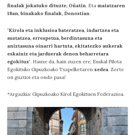
finalak jokatuko dituzte, Oñatin
. Eta
maiatzaren
18an, binakako finalak, Donostian
.
"Kirola eta inklusioa bateratzea, indartzea eta
sustatzea, errespetua, berdintasuna eta
aniztasuna oinarri hartuta, ekitatezko aukerak
eskainiz eta jarduerak denon beharretara
egokituz"
. Hauxe da, hain zuzen ere, Euskal Pilota
Egokituko Gipuzkoako Txapelketaren
xedea
. Zorte
on guztioi eta ondo pasa!
*Argazkia: Gipuzkoako Kirol Egokituen Federazioa.