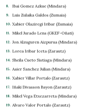
Ibai Gomez Azkue (Mindara)
Luis Zulaika Galdos (Zumaia)
Xabier Olaziregi Iribar (Zumaia)
Mikel Jurado Lens (GKEF-Oñati)
Jon Alzuguren Aizpurua (Mindara)
Lorea Iribar Iceta (Zarautz)
Sheila Cueto Sistiaga (Mindara)
Asier Sanchez Julian (Mindara)
Xabier Villar Portalo (Zarautz)
Iñaki Divasson Bayon (Zarautz)
Mikel Vega Etxezarreta (Mindara)
Alvaro Valor Portalo (Zarautz)