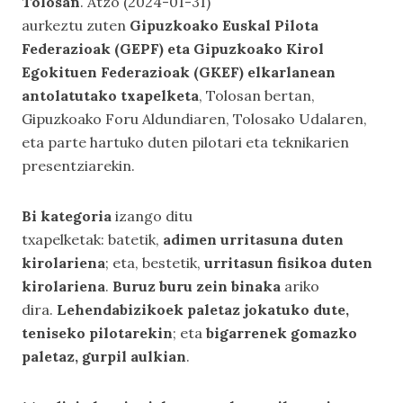
Tolosan
. Atzo (2024-01-31)
aurkeztu zuten
Gipuzkoako Euskal Pilota
Federazioak (GEPF) eta Gipuzkoako Kirol
Egokituen Federazioak (GKEF) elkarlanean
antolatutako txapelketa
, Tolosan bertan,
Gipuzkoako Foru Aldundiaren, Tolosako Udalaren,
eta parte hartuko duten pilotari eta teknikarien
presentziarekin.
Bi kategoria
izango ditu
txapelketak: batetik,
adimen urritasuna duten
kirolariena
; eta, bestetik,
urritasun fisikoa duten
kirolariena
.
Buruz buru zein binaka
ariko
dira.
Lehendabizikoek paletaz jokatuko dute,
teniseko pilotarekin
; eta
bigarrenek gomazko
paletaz, gurpil aulkian
.