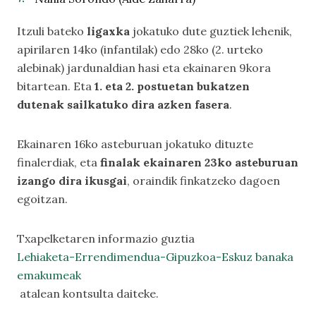
Itzuli bateko
ligaxka
jokatuko dute guztiek lehenik,
apirilaren 14ko (infantilak) edo 28ko (2. urteko
alebinak) jardunaldian hasi eta ekainaren 9kora
bitartean. Eta
1. eta 2. postuetan bukatzen
dutenak sailkatuko dira azken fasera
.
Ekainaren 16ko asteburuan jokatuko dituzte
finalerdiak, eta
finalak ekainaren 23ko asteburuan
izango dira ikusgai
, oraindik finkatzeko dagoen
egoitzan.
Txapelketaren informazio guztia
Lehiaketa-Errendimendua-Gipuzkoa-Eskuz banaka
emakumeak
atalean kontsulta daiteke.