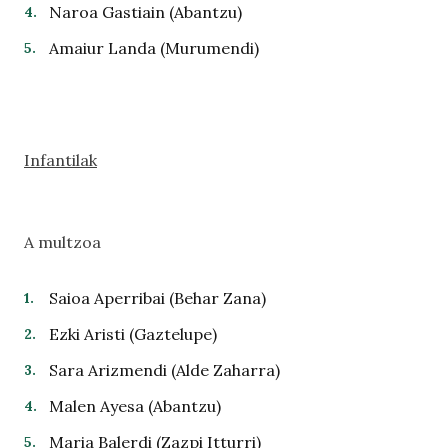
Naroa Gastiain (Abantzu)
Amaiur Landa (Murumendi)
Infantilak
A multzoa
Saioa Aperribai (Behar Zana)
Ezki Aristi (Gaztelupe)
Sara Arizmendi (Alde Zaharra)
Malen Ayesa (Abantzu)
Maria Balerdi (Zazpi Itturri)