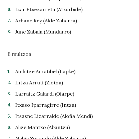
Izar Etxezarreta (Atxurbide)
Arhane Rey (Alde Zaharra)
June Zabala (Mundarro)
B multzoa
Ainhitze Arratibel (Lapke)
Intza Arruti (Ziotza)
Larraitz Galardi (Oiarpe)
Itxaso Iparragirre (Intza)
Itsasne Lizarralde (Aloña Mendi)
Alize Mantxo (Abantzu)
Nahia Sorondo (Alde Zaharra)