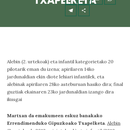
TXAPELKETA
Alebin (2. urtekoak) eta infantil kategorietako 20
pilotarik eman du izena; apirilaren 14ko
jardunaldian ekin diote lehiari infantilek, eta
alebinak apirilaren 28ko asteburuan hasiko dira; final
guztiak ekainaren 23ko jardunaldian izango dira
ikusgai
Martxan da emakumeen eskuz banakako
Errendimenduko Gipuzkoako Txapelketa
.
Alebin