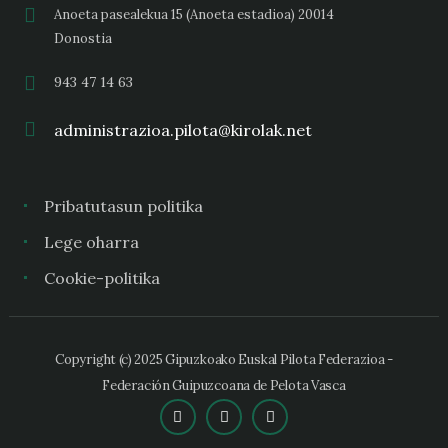
Anoeta pasealekua 15 (Anoeta estadioa) 20014
Donostia
943 47 14 63
administrazioa.pilota@kirolak.net
Pribatutasun politika
Lege oharra
Cookie-politika
Copyright (c) 2025 Gipuzkoako Euskal Pilota Federazioa -
Federación Guipuzcoana de Pelota Vasca