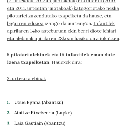
(2. urtekoak, 2012an jaiotakoak) eta infantil (2010.
eta 2011. urteetan jaiotakoak) kategorietako neska
pilotariei zuzendutako txapelketa
da hauxe, eta
bigarren edizioa
izango da aurtengoa.
Infantilek
apirilaren 14ko asteburuan ekin berri diote lehiari
eta alebinak apirilaren 28koan hasiko dira jokatzen
.
5 pilotari alebinek eta 15 infantilek eman dute
izena txapelketan
. Hauexek dira:
2. urteko alebinak
Uxue Egaña (Abantzu)
Ainitze Etxeberria (Lapke)
Laia Gastiain (Abantzu)