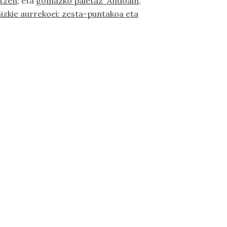
atzen
; eta
gomazko paletaz Andoain,
aizkie aurrekoei: zesta-puntakoa eta