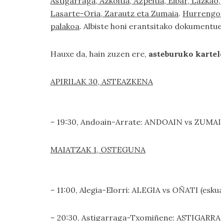
Astigarraga, Azkoitia, Azpeitia, Eibar, Lazka
Lasarte-Oria, Zarautz eta Zumaia
.
Hurrengo j
palakoa
. Albiste honi erantsitako dokumentue
Hauxe da, hain zuzen ere,
asteburuko kartel
APIRILAK 30, ASTEAZKENA
– 19:30, Andoain-Arrate: ANDOAIN vs ZUMAIA
MAIATZAK 1, OSTEGUNA
– 11:00, Alegia-Elorri: ALEGIA vs OÑATI (esku
– 20:30, Astigarraga-Txomiñene: ASTIGARRAG