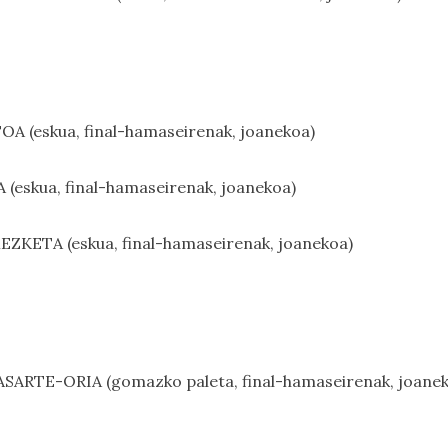
OA (eskua, final-hamaseirenak, joanekoa)
(eskua, final-hamaseirenak, joanekoa)
ZKETA (eskua, final-hamaseirenak, joanekoa)
LASARTE-ORIA (gomazko paleta, final-hamaseirenak, joane