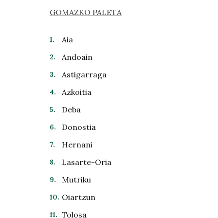
GOMAZKO PALETA
Aia
Andoain
Astigarraga
Azkoitia
Deba
Donostia
Hernani
Lasarte-Oria
Mutriku
Oiartzun
Tolosa