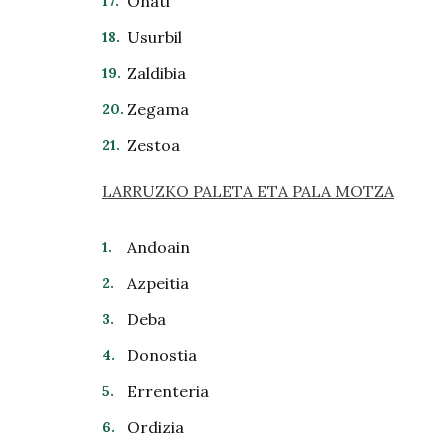
Oñati
Usurbil
Zaldibia
Zegama
Zestoa
LARRUZKO PALETA ETA PALA MOTZA
Andoain
Azpeitia
Deba
Donostia
Errenteria
Ordizia