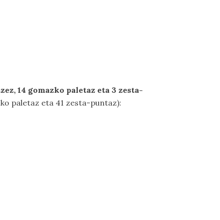
zez, 14 gomazko paletaz eta 3 zesta-
ko paletaz eta 41 zesta-puntaz):