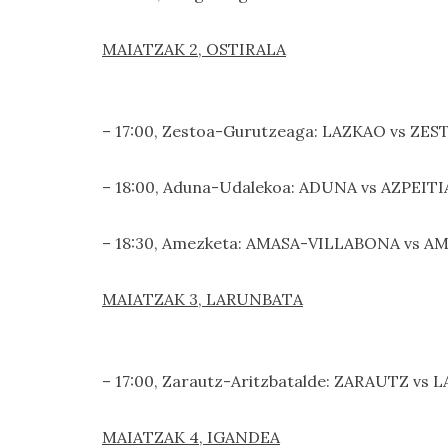
MAIATZAK 2, OSTIRALA
– 17:00, Zestoa-Gurutzeaga: LAZKAO vs ZEST
– 18:00, Aduna-Udalekoa: ADUNA vs AZPEITIA 
– 18:30, Amezketa: AMASA-VILLABONA vs AME
MAIATZAK 3, LARUNBATA
– 17:00, Zarautz-Aritzbatalde: ZARAUTZ vs 
MAIATZAK 4, IGANDEA