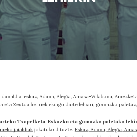
rdunaldia: eskuz, Aduna, Alegia, Amasa-Villabona, Amezketa,
ma eta Zestoa herriek ekingo diote lehiari; gomazko paletaz
arteko Txapelketa. Eskuzko eta gomazko paletako lehi
neko jaialdiak
jokatuko dituzte.
Eskuz, Aduna, Alegia, Amas