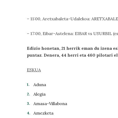
– 11:00, Aretxabaleta-Udalekoa: ARETXABALE
– 17:00, Eibar-Astelena: EIBAR vs USURBIL (e
Edizio honetan, 21 herrik eman du izena es
puntaz
.
Denera, 44 herri eta 460 pilotari 
ESKUA
Aduna
Alegia
Amasa-Villabona
Amezketa