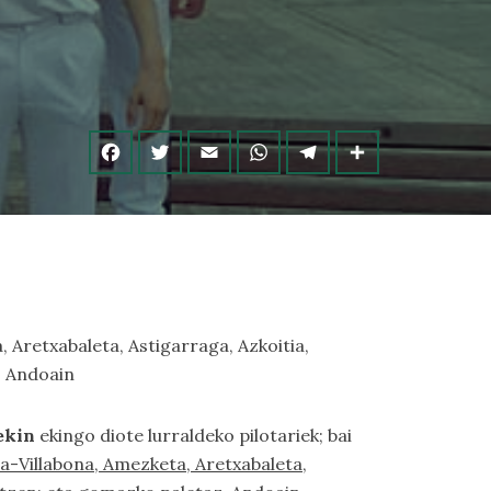
 Aretxabaleta, Astigarraga, Azkoitia,
, Andoain
ekin
ekingo diote lurraldeko pilotariek; bai
a-Villabona, Amezketa, Aretxabaleta,