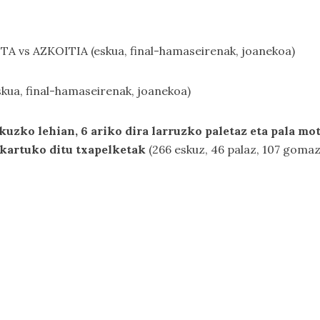
TA vs AZKOITIA (eskua, final-hamaseirenak, joanekoa)
skua, final-hamaseirenak, joanekoa)
kuzko lehian, 6 ariko dira larruzko paletaz eta pala mot
elkartuko ditu txapelketak
(266 eskuz, 46 palaz, 107 gomaz