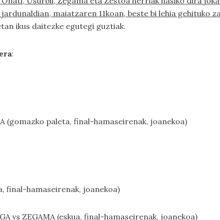
o, Oñati, Usurbil, Zegama eta Zestoa herriak hasiko dira jok
ardunaldian, maiatzaren 11koan, beste bi lehia gehituko z
tan ikus daitezke egutegi guztiak.
era
:
 (gomazko paleta, final-hamaseirenak, joanekoa)
a, final-hamaseirenak, joanekoa)
A vs ZEGAMA (eskua, final-hamaseirenak, joanekoa)