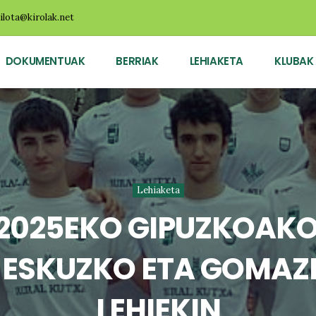
ilota@kirolak.net
DOKUMENTUAK
BERRIAK
LEHIAKETA
KLUBAK
Lehiaketa
2025EKO GIPUZKOAKO
, ESKUZKO ETA GOMAZ
LEHIEKIN