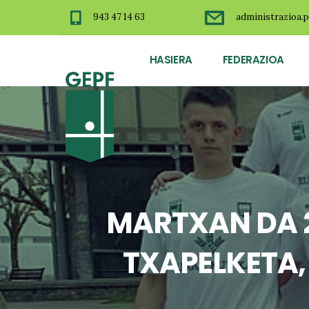
943 47 14 63
administrazioa.p
HASIERA
FEDERAZIOA
MARTXAN DA 
TXAPELKETA