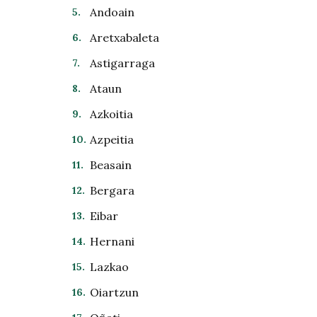
Andoain
Aretxabaleta
Astigarraga
Ataun
Azkoitia
Azpeitia
Beasain
Bergara
Eibar
Hernani
Lazkao
Oiartzun