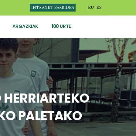
INTRANET SARBIDEA
EU
ES
ARGAZKIAK
100 URTE
 HERRIARTEKO
KO PALETAKO