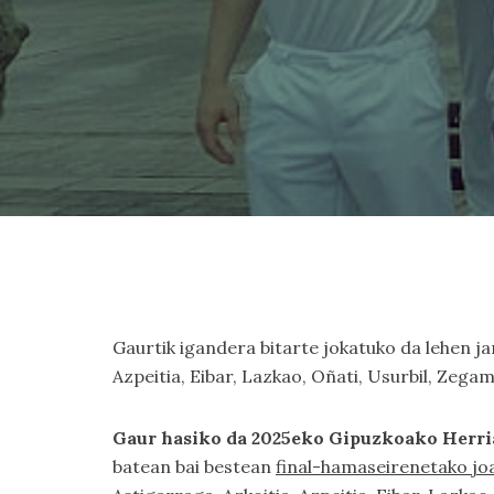
Gaurtik igandera bitarte jokatuko da lehen ja
Azpeitia, Eibar, Lazkao, Oñati, Usurbil, Zega
Gaur hasiko da 2025eko Gipuzkoako Herri
batean bai bestean
final-hamaseirenetako joa