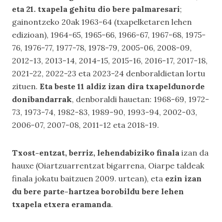
eta 21. txapela gehitu dio bere palmaresari
;
gainontzeko 20ak 1963-64 (txapelketaren lehen
edizioan), 1964-65, 1965-66, 1966-67, 1967-68, 1975-
76, 1976-77, 1977-78, 1978-79, 2005-06, 2008-09,
2012-13, 2013-14, 2014-15, 2015-16, 2016-17, 2017-18,
2021-22, 2022-23 eta 2023-24 denboraldietan lortu
zituen.
Eta beste 11 aldiz izan dira txapeldunorde
donibandarrak
, denboraldi hauetan: 1968-69, 1972-
73, 1973-74, 1982-83, 1989-90, 1993-94, 2002-03,
2006-07, 2007-08, 2011-12 eta 2018-19.
Txost-entzat, berriz, lehendabiziko finala
izan da
hauxe (Oiartzuarrentzat bigarrena, Oiarpe taldeak
finala jokatu baitzuen 2009. urtean), eta
ezin izan
du bere parte-hartzea borobildu bere lehen
txapela etxera eramanda
.