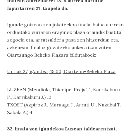
fnalean oiartzuarrei 13-4 aurrea hartuta;
lapurtarren 21. txapela da
.
Igande goizean zen jokatzekoa finala, baina aurreko
orduetako euriaren eraginez plaza oraindik bustita
zegoela eta, arratsaldera pasa zen hitzordua; eta,
azkenean, finalaz gozatzeko aukera izan zuten
Oiartzungo Beheko Plazara bildutakoek:
Urriak 27, igandea, 15:00, Oiartzun-Beheko Plaza
LUZEAN (Mendiola, Thicoipe, Prajs T., Karrikaburu
F., Karrikaburu J.) 13
TXOST (Azpiroz J., Muruaga J., Arruti U., Nazabal T.,
Zabala A.) 4
32. finala zen igandekoa Luzean taldearentzat,