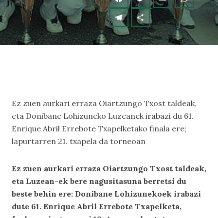
Ez zuen aurkari erraza Oiartzungo Txost taldeak,
eta Donibane Lohizuneko Luzeanek irabazi du 61.
Enrique Abril Errebote Txapelketako finala ere;
lapurtarren 21. txapela da torneoan
Ez zuen aurkari erraza Oiartzungo Txost taldeak,
eta Luzean-ek bere nagusitasuna berretsi du
beste behin ere: Donibane Lohizunekoek irabazi
dute 61. Enrique Abril Errebote Txapelketa,