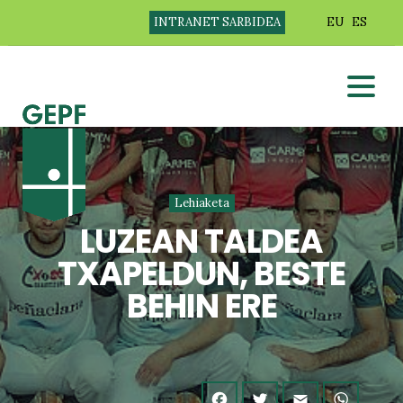
INTRANET SARBIDEA
EU
ES
Lehiaketa
LUZEAN TALDEA
TXAPELDUN, BESTE
BEHIN ERE