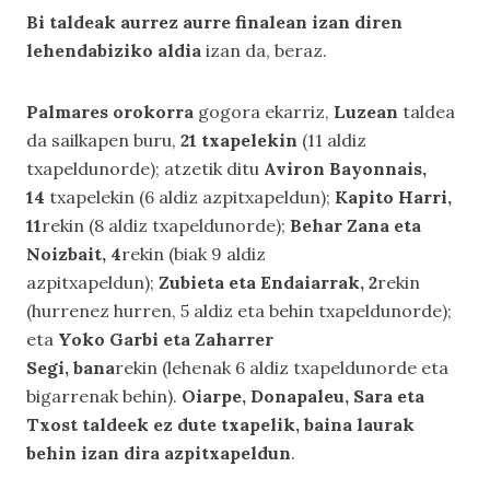
Bi taldeak aurrez aurre finalean izan diren
lehendabiziko aldia
izan da, beraz.
Palmares orokorra
gogora ekarriz,
Luzean
taldea
da sailkapen buru,
21 txapelekin
(11 aldiz
txapeldunorde); atzetik ditu
Aviron Bayonnais,
14
txapelekin (6 aldiz azpitxapeldun);
Kapito Harri,
11
rekin (8 aldiz txapeldunorde);
Behar Zana eta
Noizbait, 4
rekin (biak 9 aldiz
azpitxapeldun);
Zubieta eta Endaiarrak, 2
rekin
(hurrenez hurren, 5 aldiz eta behin txapeldunorde);
eta
Yoko Garbi eta Zaharrer
Segi, bana
rekin (lehenak 6 aldiz txapeldunorde eta
bigarrenak behin).
Oiarpe, Donapaleu, Sara eta
Txost taldeek ez dute txapelik, baina laurak
behin izan dira azpitxapeldun
.