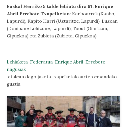
Euskal Herriko 5 talde lehiatu dira 61. Enrique
Abril Errebote Txapelketan
: Kanboarrak (Kanbo,
Lapurdi), Kapito Harri (Uztaritze, Lapurdi), Luzean
(Donibane Lohizune, Lapurdi), Txost (Oiartzun,
Gipuzkoa) eta Zubieta (Zubieta, Gipuzkoa).
Lehiaketa-Federatua-Enrique Abril-Errebote
nagusiak
atalean dago jasota txapelketak aurten emandako
guztia.