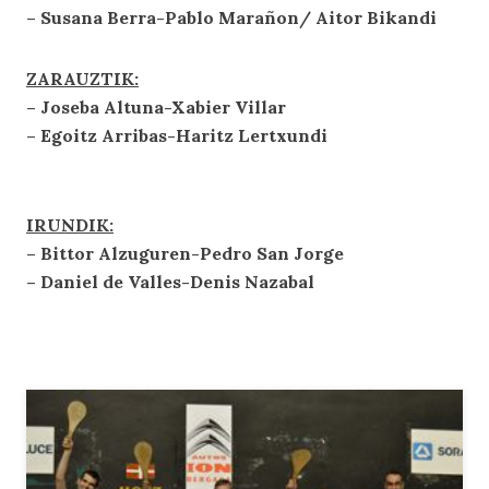
– Susana Berra-Pablo Marañon/ Aitor Bikandi
ZARAUZTIK:
– Joseba Altuna-Xabier Villar
– Egoitz Arribas-Haritz Lertxundi
IRUNDIK:
– Bittor Alzuguren-Pedro San Jorge
– Daniel de Valles-Denis Nazabal