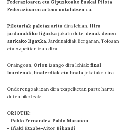
Federazioaren eta Gipuzkoako Euskal Pilota
Federazioaren artean antolatzen
da.
Pilotariak paletaz aritu
dira lehian.
Hiru
jardunaldiko ligaxka
jokatu dute,
denak denen
aurkako ligaxka
. Jardunaldiak Bergaran, Tolosan
eta Azpeitian izan dira.
Oraingoan,
Orion
izango dira lehiak:
final
laurdenak, finalerdiak eta finala
jokatuko dira.
Ondorengoak izan dira txapelketan parte hartu
duten bikoteak:
ORIOTIK:
– Pablo Fernandez-Pablo Marañon
– Iñaki Etxabe-Aitor Bikandi