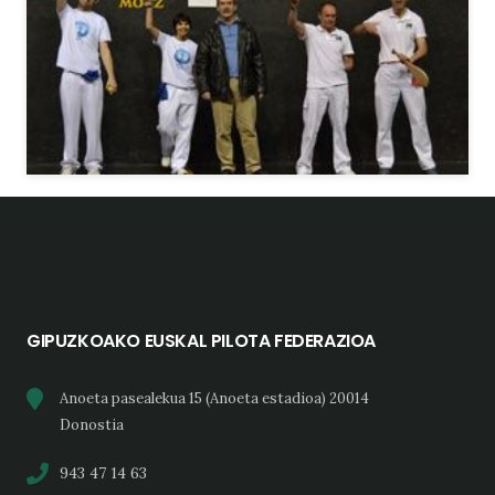
GIPUZKOAKO EUSKAL PILOTA FEDERAZIOA
Anoeta pasealekua 15 (Anoeta estadioa) 20014
Donostia
943 47 14 63