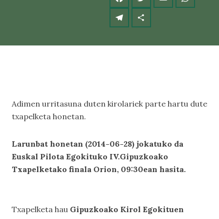
Adimen urritasuna duten kirolariek parte hartu dute
txapelketa honetan.
Larunbat honetan (2014-06-28) jokatuko da
Euskal Pilota Egokituko IV.Gipuzkoako
Txapelketako finala Orion, 09:30ean hasita.
Txapelketa hau
Gipuzkoako Kirol Egokituen