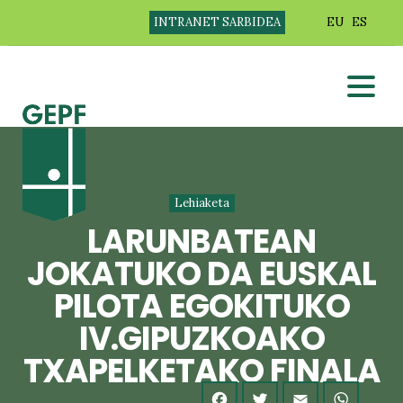
INTRANET SARBIDEA
EU
ES
Lehiaketa
LARUNBATEAN
JOKATUKO DA EUSKAL
PILOTA EGOKITUKO
IV.GIPUZKOAKO
TXAPELKETAKO FINALA