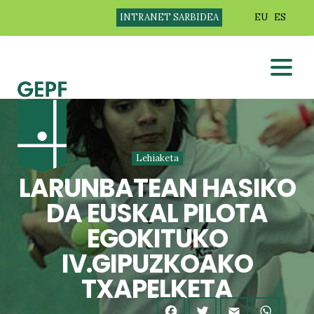
INTRANET SARBIDEA
EU
ES
Lehiaketa
LARUNBATEAN HASIKO
DA EUSKAL PILOTA
EGOKITUKO
IV.GIPUZKOAKO
TXAPELKETA