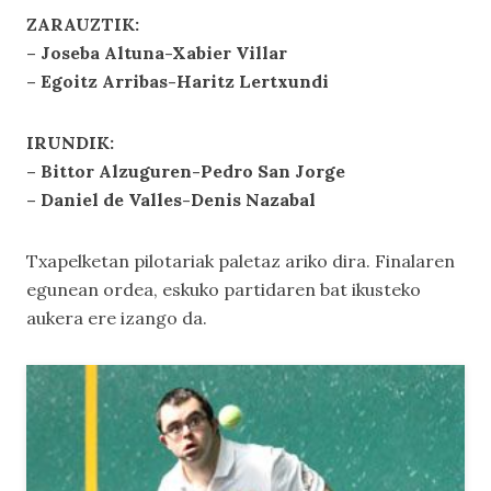
ZARAUZTIK:
– Joseba Altuna-Xabier Villar
– Egoitz Arribas-Haritz Lertxundi
IRUNDIK:
– Bittor Alzuguren-Pedro San Jorge
– Daniel de Valles-Denis Nazabal
Txapelketan pilotariak paletaz ariko dira. Finalaren
egunean ordea, eskuko partidaren bat ikusteko
aukera ere izango da.