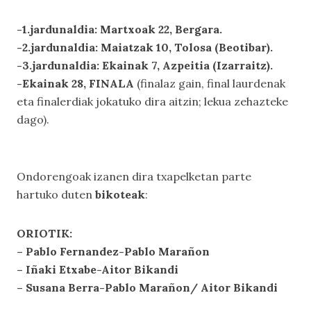
-1.jardunaldia: Martxoak 22, Bergara.
-2.jardunaldia: Maiatzak 10, Tolosa (Beotibar).
-3.jardunaldia: Ekainak 7, Azpeitia (Izarraitz).
-Ekainak 28, FINALA
(finalaz gain, final laurdenak
eta finalerdiak jokatuko dira aitzin; lekua zehazteke
dago).
Ondorengoak izanen dira txapelketan parte
hartuko duten
bikoteak
:
ORIOTIK:
– Pablo Fernandez-Pablo Marañon
– Iñaki Etxabe-Aitor Bikandi
– Susana Berra-Pablo Marañon/ Aitor Bikandi