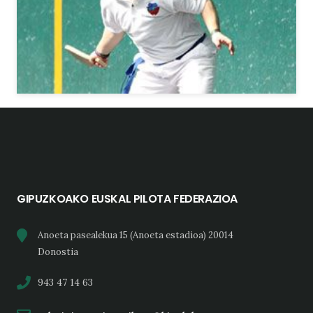
GIPUZKOAKO EUSKAL PILOTA FEDERAZIOA
Anoeta pasealekua 15 (Anoeta estadioa) 20014
Donostia
943 47 14 63