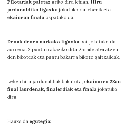
Pilotariak paletaz
ariko dira lehian.
Hiru
jardunaldiko ligaxka
jokatuko da lehenik eta
ekainean finala
ospatuko da.
Denak denen aurkako ligaxka
bat jokatuko da
aurrena. 2 puntu irabaziko ditu garaile ateratzen
den bikoteak eta puntu bakarra bikote galtzaileak.
Lehen hiru jardunaldiak bukatuta,
ekainaren 28an
final laurdenak, finalerdiak eta finala
jokatuko
dira.
Hauxe da
egutegia: