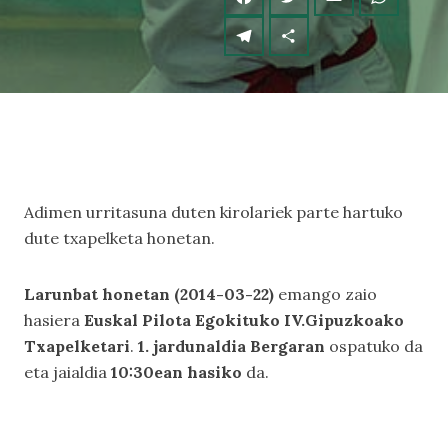
Adimen urritasuna duten kirolariek parte hartuko
dute txapelketa honetan.
Larunbat honetan (2014-03-22)
emango zaio
hasiera
Euskal Pilota Egokituko IV.Gipuzkoako
Txapelketari
.
1. jardunaldia Bergaran
ospatuko da
eta jaialdia
10:30ean hasiko
da.