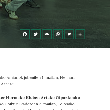
sako Amianok jubenilen 1. mailan, Hernani
o Arrate
 Ezker Hormako Kluben Arteko Gipuzkoako
eko Goiburu kadeteen 2. mailan, Tolosako