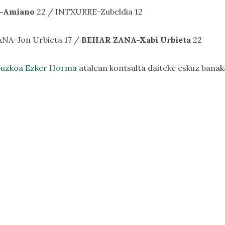
-Amiano
22 / INTXURRE-Zubeldia 12
ANA-Jon Urbieta 17 /
BEHAR ZANA-Xabi Urbieta
22
puzkoa Ezker Horma
atalean kontsulta daiteke eskuz banak