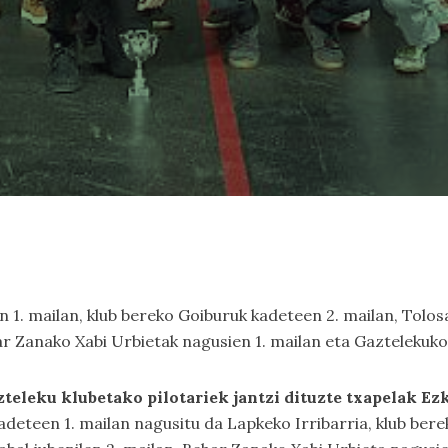
n 1. mailan, klub bereko Goiburuk kadeteen 2. mailan, Tolo
har Zanako Xabi Urbietak nagusien 1. mailan eta Gaztelekuk
azteleku klubetako pilotariek jantzi dituzte txapelak
Kadeteen 1. mailan nagusitu da Lapkeko Irribarria, klub ber