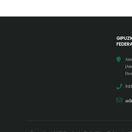
GIPUZ
FEDER
Ano
(An
Don
943
adm