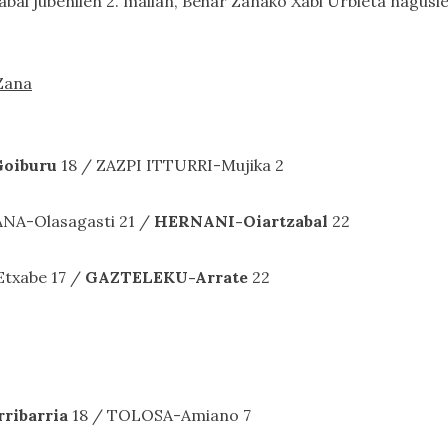
abal jubenilen 2. mailan, Behar Zanako Xabi Urbieta nagusi
 Zana
oiburu
18 / ZAZPI ITTURRI-Mujika 2
ANA-Olasagasti 21 /
HERNANI-Oiartzabal
22
Etxabe 17 /
GAZTELEKU-Arrate
22
ribarria
18 / TOLOSA-Amiano 7