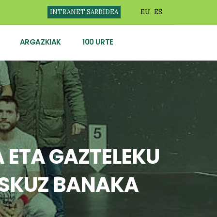
INTRANET SARBIDEA
EU
ES
ARGAZKIAK
100 URTE
A ETA GAZTELEKU
ESKUZ BANAKA