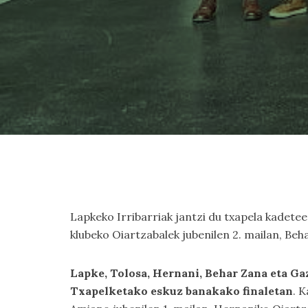
Lapkeko Irribarriak jantzi du txapela kadetee
klubeko Oiartzabalek jubenilen 2. mailan, Be
Lapke, Tolosa, Hernani, Behar Zana eta G
Txapelketako eskuz banakako finaletan
. 