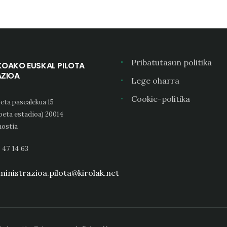
Pribatutasun politika
KOAKO EUSKAL PILOTA
AZIOA
Lege oharra
Cookie-politika
eta pasealekua 15
oeta estadioa) 20014
ostia
 47 14 63
inistrazioa.pilota@kirolak.net