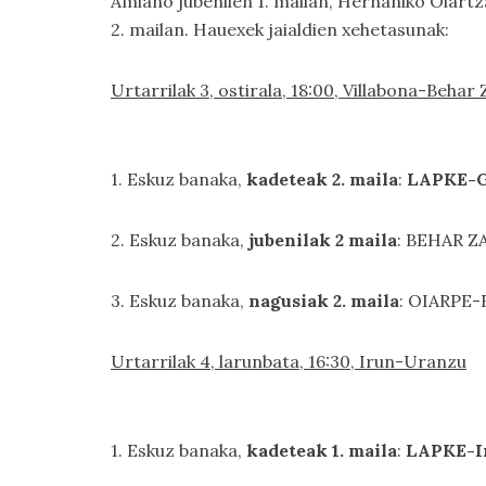
Amiano jubenilen 1. mailan, Hernaniko Oiartz
2. mailan. Hauexek jaialdien xehetasunak:
Urtarrilak 3, ostirala, 18:00, Villabona-Behar
1. Eskuz banaka,
kadeteak 2. maila
:
LAPKE-G
2. Eskuz banaka,
jubenilak 2 maila
: BEHAR Z
3. Eskuz banaka,
nagusiak 2. maila
: OIARPE-
Urtarrilak 4, larunbata, 16:30, Irun-Uranzu
1. Eskuz banaka,
kadeteak 1. maila
:
LAPKE-Ir