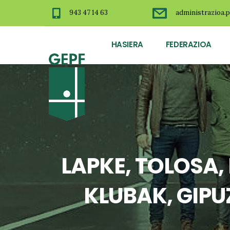
943 47 14 63
administrazioa.p
HASIERA
FEDERAZIOA
LAPKE, TOLOSA,
KLUBAK, GIP