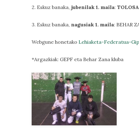
2. Eskuz banaka,
jubenilak 1. maila
:
TOLOSA
3. Eskuz banaka,
nagusiak 1. maila
: BEHAR Z
Webgune honetako
Lehiaketa-Federatua-Gi
*Argazkiak: GEPF eta Behar Zana kluba