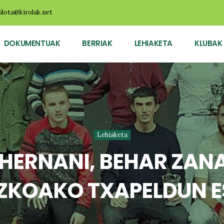
ilota@kirolak.net
DOKUMENTUAK
BERRIAK
LEHIAKETA
KLUBAK
Lehiaketa
 HERNANI, BEHAR ZAN
UZKOAKO TXAPELDUN 