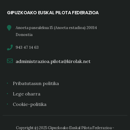
GIPUZKOAKO EUSKAL PILOTA FEDERAZIOA
Anoeta pasealekua 15 (Anoeta estadioa) 20014
Donostia
943 47 14 63
administrazioa.pilota@kirolak.net
Pribatutasun politika
Lege oharra
Cookie-politika
Copyright (c) 2025 Gipuzkoako Euskal Pilota Federazioa -