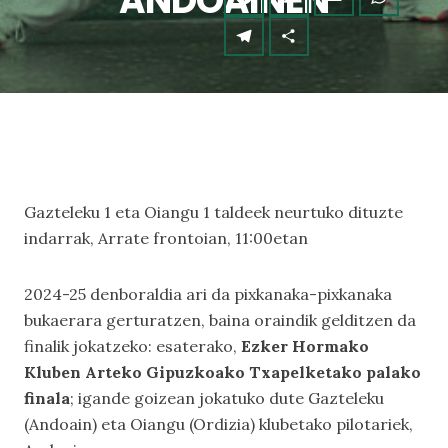
ANDOAINEN
Gazteleku 1 eta Oiangu 1 taldeek neurtuko dituzte
indarrak, Arrate frontoian, 11:00etan
2024-25 denboraldia ari da pixkanaka-pixkanaka
bukaerara gerturatzen, baina oraindik gelditzen da
finalik jokatzeko: esaterako,
Ezker Hormako
Kluben Arteko Gipuzkoako Txapelketako palako
finala
; igande goizean jokatuko dute Gazteleku
(Andoain) eta Oiangu (Ordizia) klubetako pilotariek,