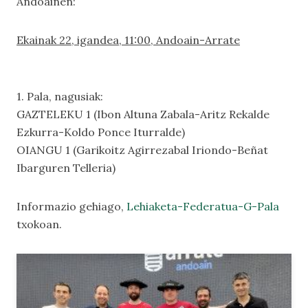
Andoainen:
Ekainak 22, igandea, 11:00, Andoain-Arrate
1. Pala, nagusiak:
GAZTELEKU 1 (Ibon Altuna Zabala-Aritz Rekalde
Ezkurra-Koldo Ponce Iturralde)
OIANGU 1 (Garikoitz Agirrezabal Iriondo-Beñat
Ibarguren Telleria)
Informazio gehiago,
Lehiaketa-Federatua-G-Pala
txokoan.