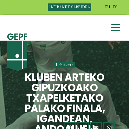
INTRANET SARBIDEA
EU
ES
Lehiaketa
KLUBEN ARTEKO
GIPUZKOAKO
TXAPELKETAKO
PALAKO FINALA,
IGANDEAN,