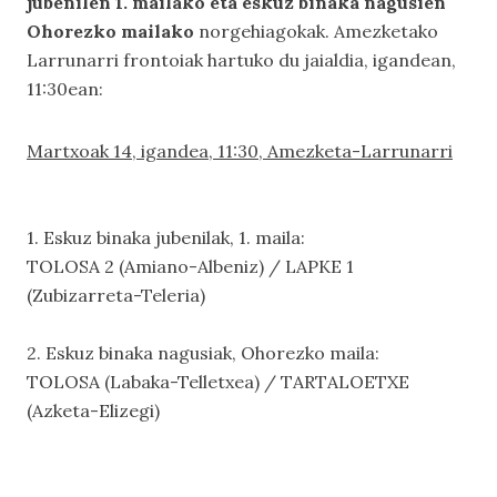
jubenilen 1. mailako eta eskuz binaka nagusien
Ohorezko mailako
norgehiagokak. Amezketako
Larrunarri frontoiak hartuko du jaialdia, igandean,
11:30ean:
Martxoak 14, igandea, 11:30, Amezketa-Larrunarri
1. Eskuz binaka jubenilak, 1. maila:
TOLOSA 2 (Amiano-Albeniz) / LAPKE 1
(Zubizarreta-Teleria)
2. Eskuz binaka nagusiak, Ohorezko maila:
TOLOSA (Labaka-Telletxea) / TARTALOETXE
(Azketa-Elizegi)