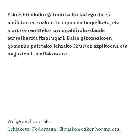
Eskuz binakako gainontzeko kategoria eta
mailetan ere azken txanpan da txapelketa, eta
martxoaren 21eko jardunaldirako daude
aurreikusita final ugari. Baita gizonezkoen
gomazko paletako lehiako 22 urtez azpikoena eta
nagusien 1. mailakoa ere
.
Webgune honetako
Lehiaketa-Federatua-Gipuzkoa ezker horma
eta