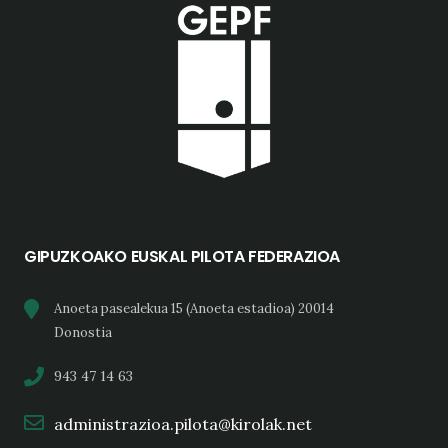
GIPUZKOAKO EUSKAL PILOTA FEDERAZIOA
Anoeta pasealekua 15 (Anoeta estadioa) 20014
Donostia
943 47 14 63
administrazioa.pilota@kirolak.net