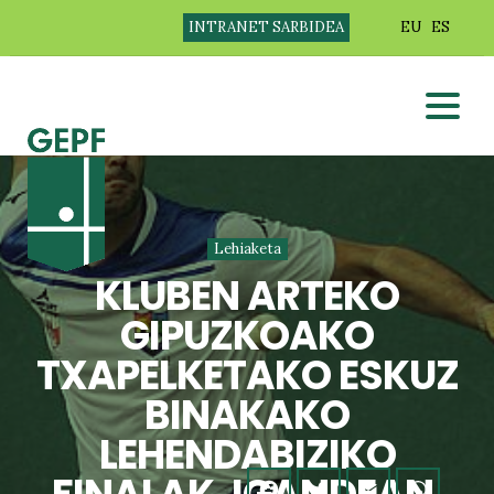
INTRANET SARBIDEA
EU
ES
Lehiaketa
KLUBEN ARTEKO
GIPUZKOAKO
TXAPELKETAKO ESKUZ
BINAKAKO
LEHENDABIZIKO