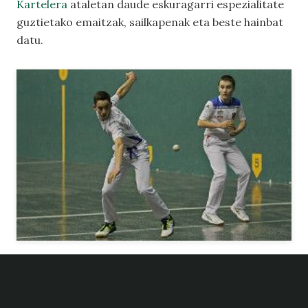
Kartelera
ataletan daude eskuragarri espezialitate
guztietako emaitzak, sailkapenak eta beste hainbat
datu.