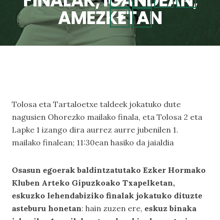
FINALAK, IGANDEAN,
AMEZKETAN
Tolosa eta Tartaloetxe taldeek jokatuko dute
nagusien Ohorezko mailako finala, eta Tolosa 2 eta
Lapke 1 izango dira aurrez aurre jubenilen 1.
mailako finalean; 11:30ean hasiko da jaialdia
Osasun egoerak baldintzatutako Ezker Hormako
Kluben Arteko Gipuzkoako Txapelketan,
eskuzko lehendabiziko finalak jokatuko dituzte
asteburu honetan
: hain zuzen ere,
eskuz binaka