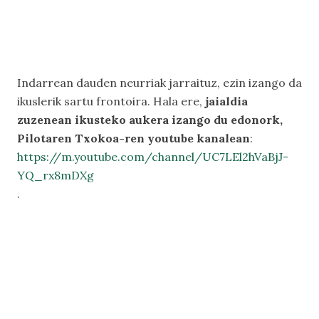
Indarrean dauden neurriak jarraituz, ezin izango da
ikuslerik sartu frontoira. Hala ere,
jaialdia
zuzenean ikusteko aukera izango du edonork,
Pilotaren Txokoa-ren youtube kanalean
:
https://m.youtube.com/channel/UC7LEl2hVaBjJ-
YQ_rx8mDXg
.