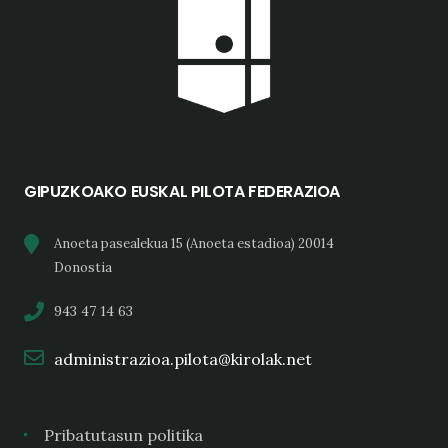
GIPUZKOAKO EUSKAL PILOTA FEDERAZIOA
Anoeta pasealekua 15 (Anoeta estadioa) 20014
Donostia
943 47 14 63
administrazioa.pilota@kirolak.net
Pribatutasun politika