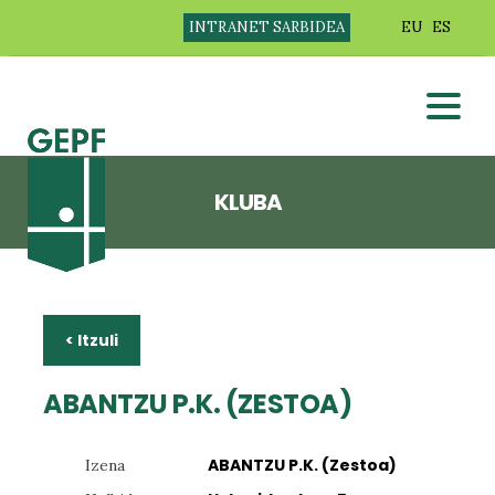
INTRANET SARBIDEA
EU
ES
KLUBA
< Itzuli
ABANTZU P.K. (ZESTOA)
ABANTZU P.K. (Zestoa)
Izena