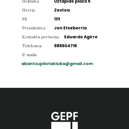
Uztapide plaza 5
Helbidea
Zestoa
Herria
1111
PK
Jon Etxeberria
Presidentea
Eduardo Agirre
Kontaktu pertsona
686504716
Telefonoa
E-maila
abantzupilotakluba@gmail.com