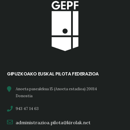
GIPUZKOAKO EUSKAL PILOTA FEDERAZIOA
Anoeta pasealekua 15 (Anoeta estadioa) 20014
Donostia
943 47 14 63
administrazioa.pilota@kirolak.net