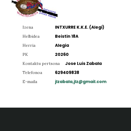
INTXURRE K.K.E. (Alegi)
Izena
Beistin 18A
Helbidea
Alegia
Herria
20260
PK
Jose Luis Zabala
Kontaktu pertsona
629409838
Telefonoa
jlzabala,jlz@gmail.com
E-maila