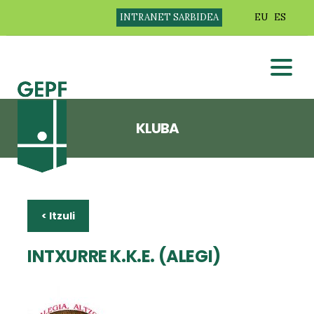
INTRANET SARBIDEA
EU
ES
KLUBA
< Itzuli
INTXURRE K.K.E. (ALEGI)