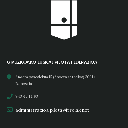
GIPUZKOAKO EUSKAL PILOTA FEDERAZIOA
Anoeta pasealekua 15 (Anoeta estadioa) 20014
Donostia
943 47 14 63
administrazioa.pilota@kirolak.net