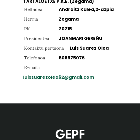
TARTALOETXE P.K.E. (Zegama)
Andraitz Kalea,2-azpia
Helbidea
Zegama
Herria
20215
PK
JOANMARI GEREÑU
Presidentea
Luis Suarez Olea
Kontaktu pertsona
608575076
Telefonoa
E-maila
luissuarezolea62@gmail.com