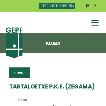
INTRANET SARBIDEA
EU
ES
KLUBA
< Itzuli
TARTALOETXE P.K.E. (ZEGAMA)
Izena