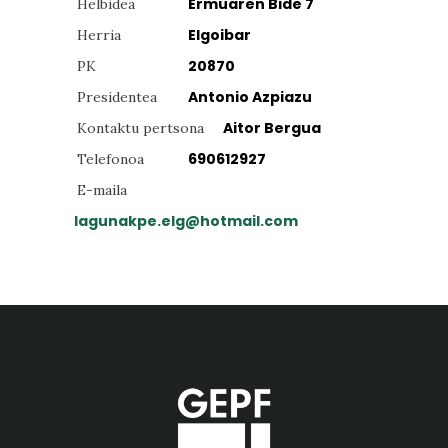
Ermuaren Bide 7
Helbidea
Elgoibar
Herria
20870
PK
Antonio Azpiazu
Presidentea
Aitor Bergua
Kontaktu pertsona
690612927
Telefonoa
E-maila
lagunakpe.elg@hotmail.com