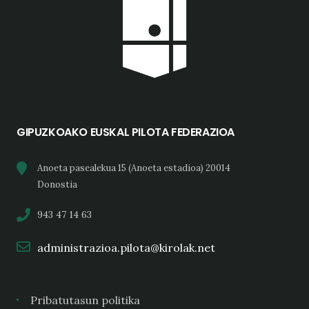
GIPUZKOAKO EUSKAL PILOTA FEDERAZIOA
Anoeta pasealekua 15 (Anoeta estadioa) 20014
Donostia
943 47 14 63
administrazioa.pilota@kirolak.net
Pribatutasun politika