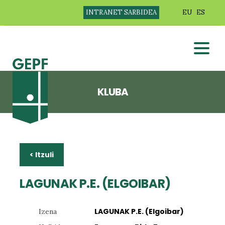
INTRANET SARBIDEA
EU
ES
KLUBA
< Itzuli
LAGUNAK P.E. (ELGOIBAR)
LAGUNAK P.E. (Elgoibar)
Izena