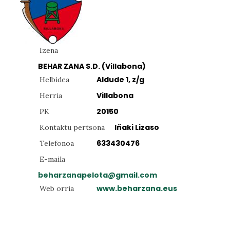
Izena
BEHAR ZANA S.D. (Villabona)
Aldude 1, z/g
Helbidea
Villabona
Herria
20150
PK
Iñaki Lizaso
Kontaktu pertsona
633430476
Telefonoa
E-maila
beharzanapelota@gmail.com
www.beharzana.eus
Web orria