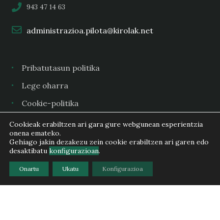
943 47 14 63
administrazioa.pilota@kirolak.net
Pribatutasun politika
Lege oharra
Cookie-politika
Cookieak erabiltzen ari gara gure webgunean esperientzia
onena emateko.
Gehiago jakin dezakezu zein cookie erabiltzen ari garen edo
Copyright (c) 2025 Gipuzkoako Euskal Pilota Federazioa -
desaktibatu
konfigurazioan
.
Federación Guipuzcoana de Pelota Vasca
Onartu
Ukatu
Konfigurazioa