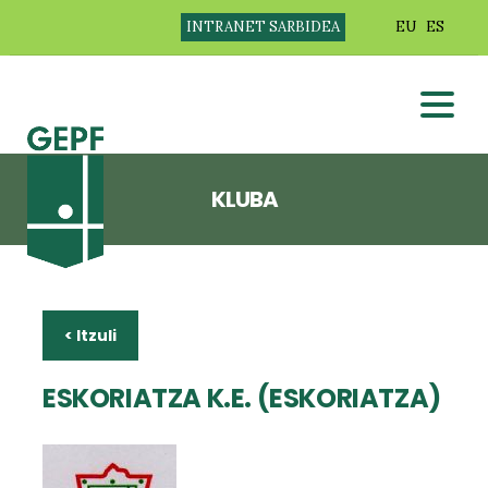
INTRANET SARBIDEA
EU
ES
KLUBA
< Itzuli
ESKORIATZA K.E. (ESKORIATZA)