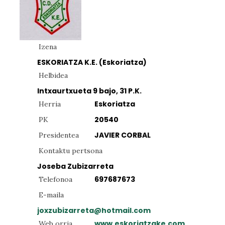
Izena
ESKORIATZA K.E. (Eskoriatza)
Helbidea
Intxaurtxueta 9 bajo, 31 P.K.
Eskoriatza
Herria
20540
PK
JAVIER CORBAL
Presidentea
Kontaktu pertsona
Joseba Zubizarreta
697687673
Telefonoa
E-maila
joxzubizarreta@hotmail.com
www.eskoriatzake.com
Web orria