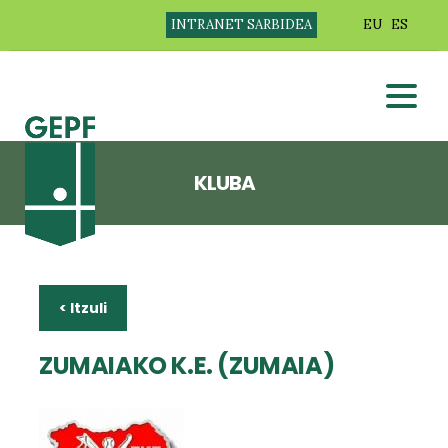
INTRANET SARBIDEA
EU
ES
KLUBA
< Itzuli
ZUMAIAKO K.E. (ZUMAIA)