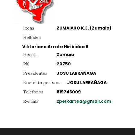
ZUMAIAKO K.E. (Zumaia)
Izena
Helbidea
Viktoriano Arrate Hiribidea 8
Zumaia
Herria
20750
PK
JOSU LARRAÑAGA
Presidentea
JOSU LARRAÑAGA
Kontaktu pertsona
619746009
Telefonoa
zpelkartea@gmail.com
E-maila