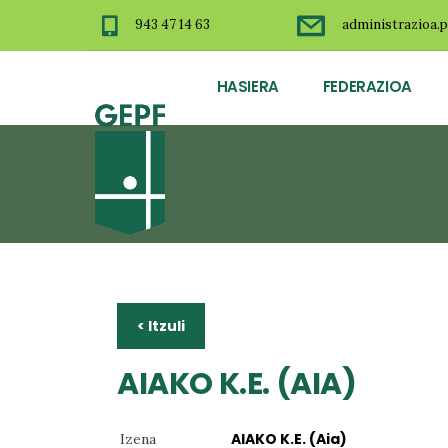
943 47 14 63
administrazioa.p
HASIERA
FEDERAZIOA
< Itzuli
AIAKO K.E. (AIA)
AIAKO K.E. (Aia)
Izena