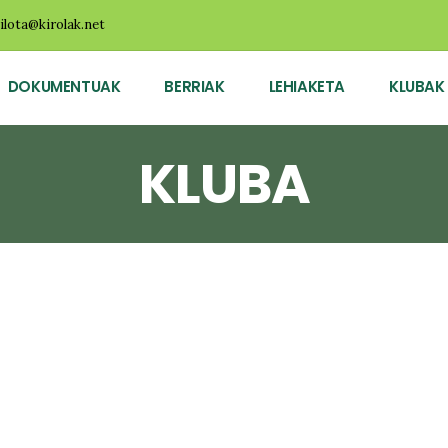
ilota@kirolak.net
DOKUMENTUAK
BERRIAK
LEHIAKETA
KLUBAK
KLUBA