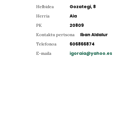
Gozategi, 8
Helbidea
Aia
Herria
20809
PK
Iban Aldalur
Kontaktu pertsona
606866874
Telefonoa
igoraia@yahoo.es
E-maila