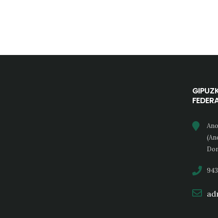
GIPUZ
FEDER
Ano
(An
Don
943
adm