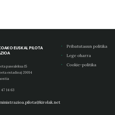
Pribatutasun politika
KOAKO EUSKAL PILOTA
AZIOA
Lege oharra
Cookie-politika
eta pasealekua 15
oeta estadioa) 20014
ostia
 47 14 63
inistrazioa.pilota@kirolak.net