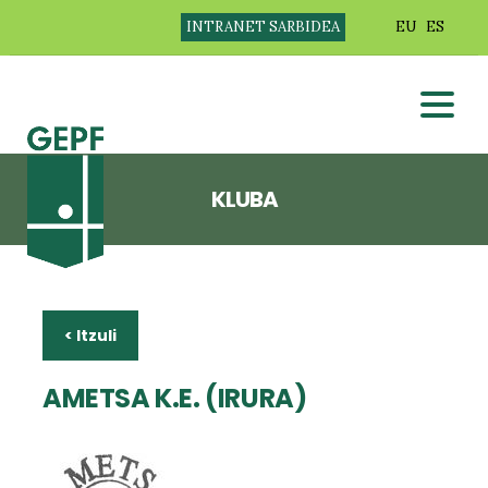
INTRANET SARBIDEA
EU
ES
KLUBA
< Itzuli
AMETSA K.E. (IRURA)