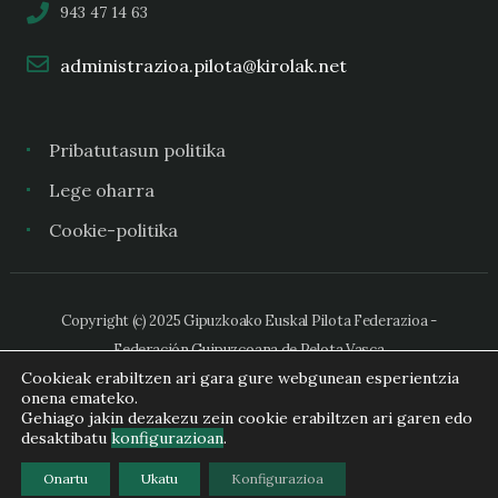
943 47 14 63
administrazioa.pilota@kirolak.net
Pribatutasun politika
Lege oharra
Cookie-politika
Copyright (c) 2025 Gipuzkoako Euskal Pilota Federazioa -
Federación Guipuzcoana de Pelota Vasca
Cookieak erabiltzen ari gara gure webgunean esperientzia
onena emateko.
Gehiago jakin dezakezu zein cookie erabiltzen ari garen edo
desaktibatu
konfigurazioan
.
Onartu
Ukatu
Konfigurazioa