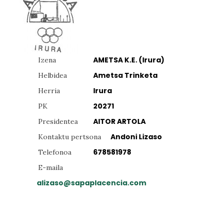
AMETSA K.E. (Irura)
Izena
Ametsa Trinketa
Helbidea
Irura
Herria
20271
PK
AITOR ARTOLA
Presidentea
Andoni Lizaso
Kontaktu pertsona
678581978
Telefonoa
E-maila
alizaso@sapaplacencia.com