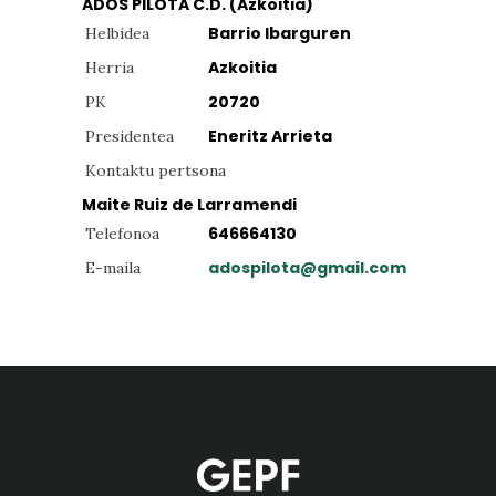
ADOS PILOTA C.D. (Azkoitia)
Barrio Ibarguren
Helbidea
Azkoitia
Herria
20720
PK
Eneritz Arrieta
Presidentea
Kontaktu pertsona
Maite Ruiz de Larramendi
646664130
Telefonoa
adospilota@gmail.com
E-maila