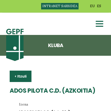
INTRANET SARBIDEA
EU
ES
KLUBA
< Itzuli
ADOS PILOTA C.D. (AZKOITIA)
Izena