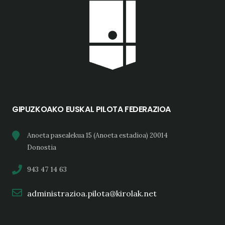
GIPUZKOAKO EUSKAL PILOTA FEDERAZIOA
Anoeta pasealekua 15 (Anoeta estadioa) 20014
Donostia
943 47 14 63
administrazioa.pilota@kirolak.net