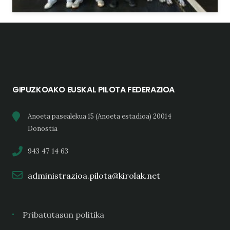
GIPUZKOAKO EUSKAL PILOTA FEDERAZIOA
Anoeta pasealekua 15 (Anoeta estadioa) 20014
Donostia
943 47 14 63
administrazioa.pilota@kirolak.net
Pribatutasun politika