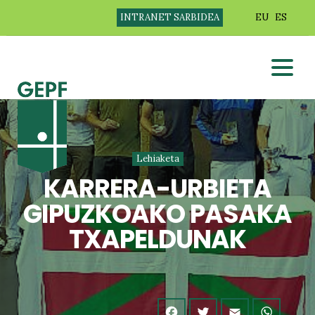
INTRANET SARBIDEA
EU
ES
Lehiaketa
KARRERA-URBIETA
GIPUZKOAKO PASAKA
TXAPELDUNAK