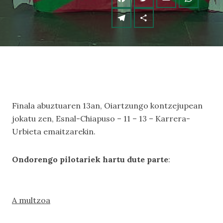
Finala abuztuaren 13an, Oiartzungo kontzejupean
jokatu zen, Esnal-Chiapuso – 11 – 13 – Karrera-
Urbieta emaitzarekin.
Ondorengo pilotariek hartu dute parte
:
A multzoa