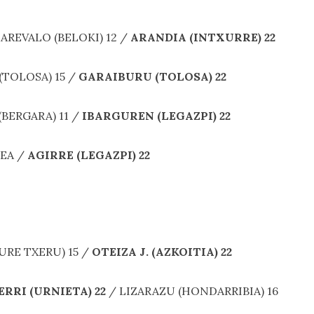
 AREVALO (BELOKI) 12 /
ARANDIA (INTXURRE) 22
 (TOLOSA) 15 /
GARAIBURU (TOLOSA) 22
 (BERGARA) 11 /
IBARGUREN (LEGAZPI) 22
 EA /
AGIRRE (LEGAZPI) 22
GURE TXERU) 15 /
OTEIZA J. (AZKOITIA) 22
RRI (URNIETA) 22
/ LIZARAZU (HONDARRIBIA) 16