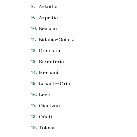
Azkoitia
Azpeitia
Beasain
Bidania-Goiatz
Donostia
Errenteria
Hernani
Lasarte-Oria
Lezo
Oiartzun
Oñati
Tolosa