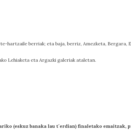
te-hartzaile berriak; eta baja, berriz, Amezketa, Bergara, E
tako
Lehiaketa
eta
Argazki galeriak
ataletan.
riko (eskuz banaka lau t´erdian) finaletako emaitzak, 