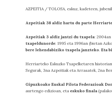
AZPEITIA / TOLOSA, eskuz, kadeteen, jubenil
Azpeitiak 38 aldiz hartu du parte Herriart
Azpeitiak 3 aldiz jantzi du txapela
: 2004an 
txapeldunorde
: 1995 eta 1996an (bietan Azk
bere lehendabiziko txapela janzteko
.
Eta b
Herriarteko Eskuzko Txapelketaren historian, 
Segurak, 3na Azpeitiak eta Arrasatek, 2na Be
Gipuzkoako Euskal Pilota Federazioak Don
aurtengo edizioan, eta
eskuko finala
(palak