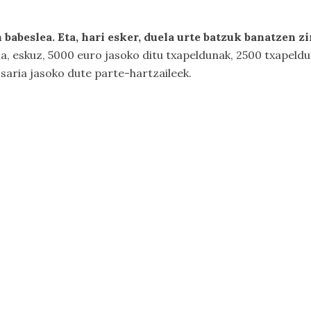
babeslea. Eta, hari esker, duela urte batzuk banatzen z
la, eskuz, 5000 euro jasoko ditu txapeldunak, 2500 txapeldun
saria jasoko dute parte-hartzaileek.