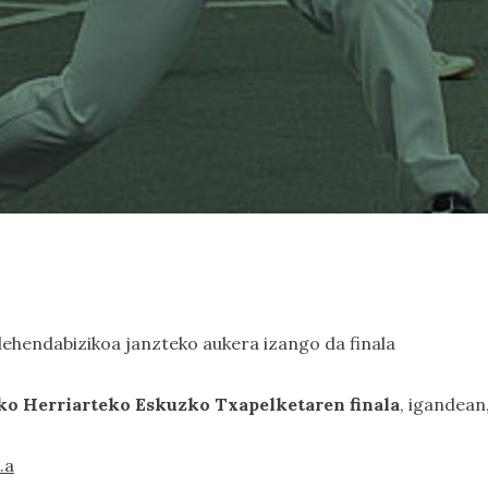
 lehendabizikoa janzteko aukera izango da finala
eko Herriarteko Eskuzko Txapelketaren finala
, igandean
.a