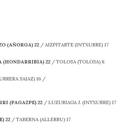
O (AÑORGA) 22
/ AIZPITARTE (INTXURRE) 17
 (HONDARRIBIA) 22
/ TOLOSA (TOLOSA) 8
AURRERA SAIAZ) 16 /
RI (PAGAZPE) 22
/ LUZURIAGA J. (INTXURRE) 17
) 22
/ TABERNA (ALLERRU) 17