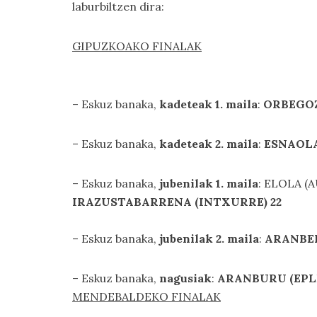
laburbiltzen dira:
GIPUZKOAKO FINALAK
– Eskuz banaka,
kadeteak 1. maila
:
ORBEGOZ
– Eskuz banaka,
kadeteak 2. maila
:
ESNAOLA
– Eskuz banaka,
jubenilak 1. maila
: ELOLA (
IRAZUSTABARRENA (INTXURRE) 22
– Eskuz banaka,
jubenilak 2. maila
:
ARANBER
– Eskuz banaka,
nagusiak
:
ARANBURU (EPLE
MENDEBALDEKO FINALAK