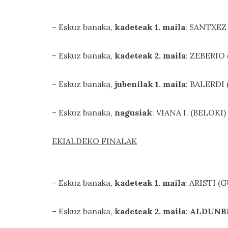
– Eskuz banaka,
kadeteak 1. maila
: SANTXEZ
– Eskuz banaka,
kadeteak 2. maila
: ZEBERIO
– Eskuz banaka,
jubenilak 1. maila
: BALERDI
– Eskuz banaka,
nagusiak
: VIANA I. (BELOKI)
EKIALDEKO FINALAK
– Eskuz banaka,
kadeteak 1. maila
: ARISTI (
– Eskuz banaka,
kadeteak 2. maila
:
ALDUNBE