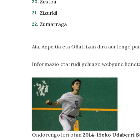
Zestoa
Zizurkil
Zumarraga
Aia, Azpeitia eta Oñati izan dira aurtengo par
Informazio eta irudi gehiago webgune hone
Ondorengo lerrotan
2014-15eko Udaberri Sa