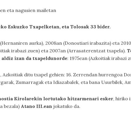
en eta nagusien mailetan
eko Eskuzko Txapelketan, eta Tolosak 33 bider.
(Hernaniren aurka), 2008an (Donostiari irabazita) eta 201
oitiak irabazi zuen) eta 2007an (Arrasaterentzat txapela).
T
i aldiz izan da txapeldunorde
: 1975ean (Azkoitiak irabazi 
Azkoitiak ditu txapel gehien: 16. Zerrendan hurrengoa Dono
rgarak, Zumarragak eta Idiazabalek, eta bana Usurbilek, A
ostia Kirolarekin lortutako hitzarmenari esker
, hiriko
oa bezala)
Atano III.ean
jokatuko da.