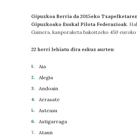
Gipuzkoa Berria da 2015eko Txapelketaren 
Gipuzkoako Euskal Pilota Federazioak
. Ha
Gainera, kanporaketa bakoitzeko 450 euroko 
22 herri lehiatu dira eskuz aurten
:
Aia
Alegia
Andoain
Arrasate
Asteasu
Astigarraga
Ataun