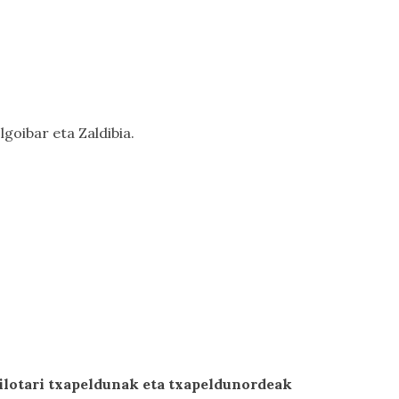
lgoibar eta Zaldibia.
pilotari txapeldunak eta txapeldunordeak