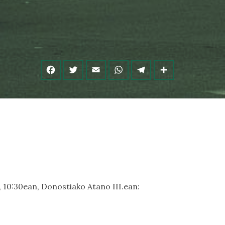
, 10:30ean, Donostiako Atano III.ean: