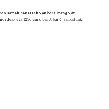
iren sariak banatzeko aukera izango du
ordeak eta 1250 euro bai 3. bai 4. sailkatuak.