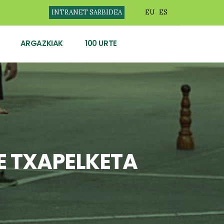
INTRANET SARBIDEA
EU
ES
ARGAZKIAK
100 URTE
E TXAPELKETA