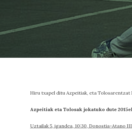
Hiru txapel ditu Azpeitiak, eta Tolosarentzat
Azpeitiak eta Tolosak jokatuko dute 2015
Uztailak 5, igandea, 10:30, Donostia-Atano III