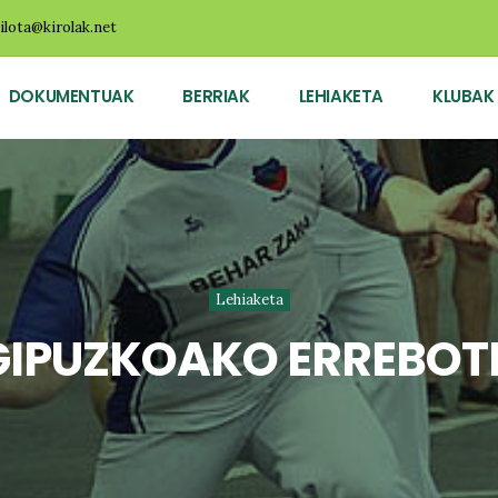
ilota@kirolak.net
DOKUMENTUAK
BERRIAK
LEHIAKETA
KLUBAK
Lehiaketa
IPUZKOAKO ERREBOT