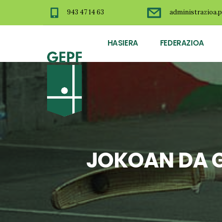
943 47 14 63
administrazioa.p
HASIERA
FEDERAZIOA
JOKOAN DA G