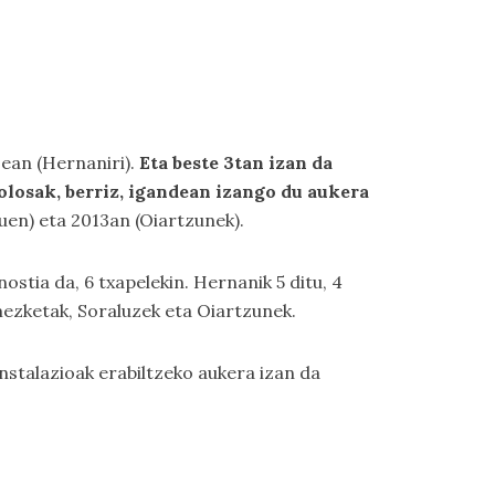
0ean (Hernaniri).
Eta beste 3tan izan da
olosak, berriz, igandean izango du aukera
zuen) eta 2013an (Oiartzunek).
stia da, 6 txapelekin. Hernanik 5 ditu, 4
mezketak, Soraluzek eta Oiartzunek.
 instalazioak erabiltzeko aukera izan da