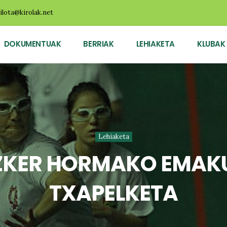
ilota@kirolak.net
DOKUMENTUAK
BERRIAK
LEHIAKETA
KLUBAK
Lehiaketa
ZKER HORMAKO EMAKU
TXAPELKETA