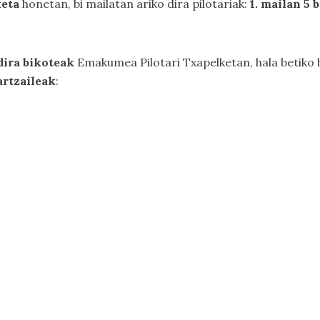
eta
honetan, bi mailatan ariko dira pilotariak:
1. mailan 5 
dira bikoteak
Emakumea Pilotari Txapelketan, hala betiko b
artzaileak
: