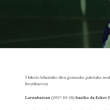
5 bikote lehiatuko dira gomazko paletako nesk
Beotibarren
Larunbatean
(2017-10-28)
hasiko da Ezker 