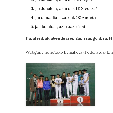
3. jardunaldia, azaroak 11: Zizurkil*
4. jardunaldia, azaroak 18: Anoeta
5. jardunaldia, azaroak 25: Aia
Finalerdiak abenduaren 2an izango dira, 
Webgune honetako
Lehiaketa-Federatua-Em