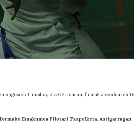
a nagusien 1. mailan, eta 6 2. mailan; finalak abenduaren 1
Hormako Emakumea Pilotari Txapelketa, Astigarragan
.