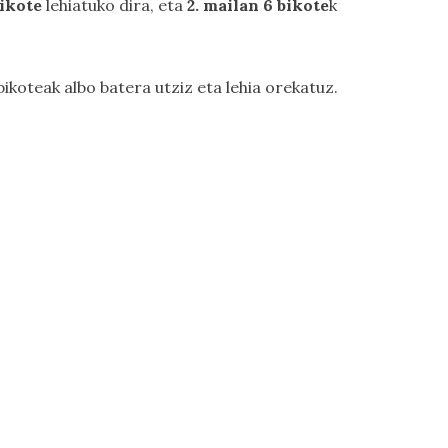
bikote
lehiatuko dira, eta
2. mailan 6 bikote
k
ikoteak albo batera utziz eta lehia orekatuz.