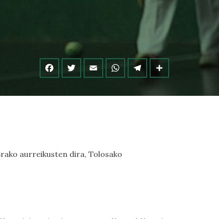
6rako aurreikusten dira, Tolosako