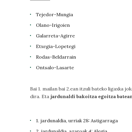
Tejedor-Mungia
Olano-Irigoien
Galarreta-Agirre
Etxegia-Lopetegi
Rodas-Beldarrain
Ontsalo-Lasarte
Bai 1. mailan bai 2.ean itzuli bateko ligaxka 
dira. Eta
jardunaldi bakoitza egoitza batea
1. jardunaldia, urriak 28: Astigarraga
2. jardunaldia, azaroak 4: Alegia