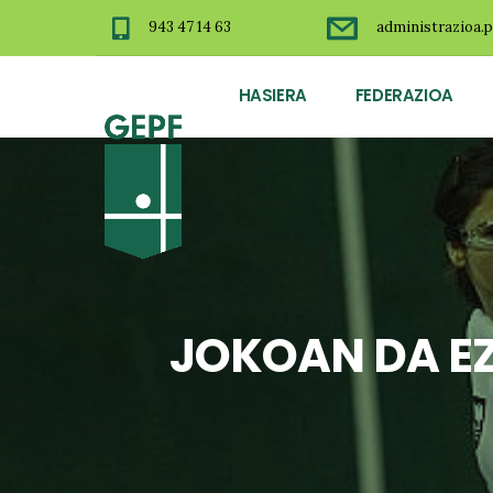
943 47 14 63
administrazioa.p
HASIERA
FEDERAZIOA
JOKOAN DA E