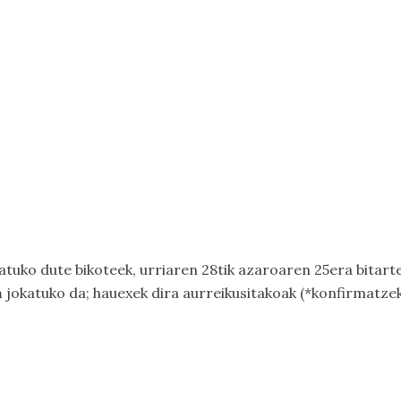
jokatuko dute bikoteek, urriaren 28tik azaroaren 25era bita
n
jokatuko da; hauexek dira aurreikusitakoak (*
konfirmatze