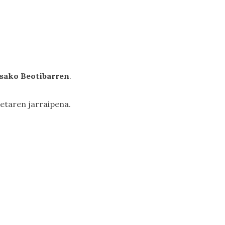
osako Beotibarren
.
ketaren jarraipena.