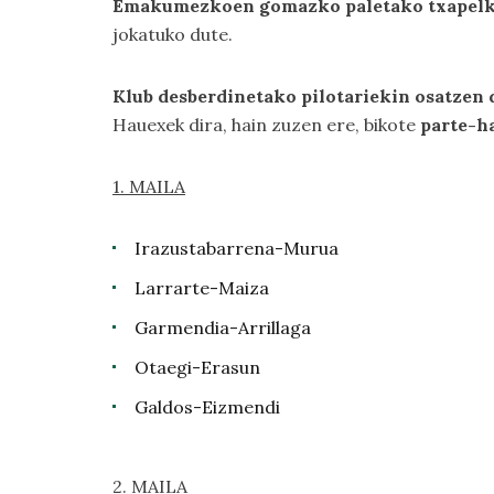
Emakumezkoen gomazko paletako txapelk
jokatuko dute.
Klub desberdinetako pilotariekin osatzen 
Hauexek dira, hain zuzen ere, bikote
parte-h
1. MAILA
Irazustabarrena-Murua
Larrarte-Maiza
Garmendia-Arrillaga
Otaegi-Erasun
Galdos-Eizmendi
2. MAILA