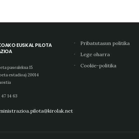
Pribatutasun politika
KOAKO EUSKAL PILOTA
AZIOA
Lege oharra
Cookie-politika
eta pasealekua 15
oeta estadioa) 20014
ostia
 47 14 63
inistrazioa.pilota@kirolak.net