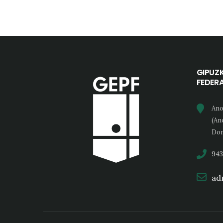
GIPUZ
FEDER
Ano
(An
Don
943
adm