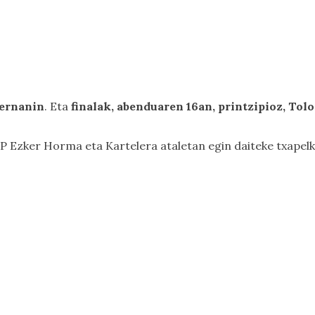
Hernanin
. Eta
finalak, abenduaren 16an, printzipioz, Tol
P Ezker Horma eta Kartelera
ataletan egin daiteke txapel