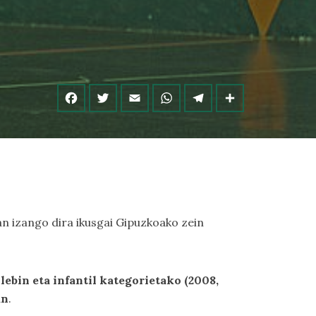
ian izango dira ikusgai Gipuzkoako zein
lebin eta infantil kategorietako (2008,
an
.