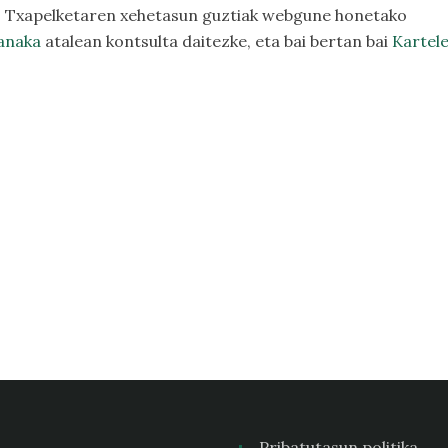
 Txapelketaren xehetasun guztiak webgune honetako
anaka
atalean kontsulta daitezke, eta bai bertan bai
Kartel
Pribatutasun politika