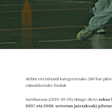
Alebin eta infantil kategorietako 260 bat pil
eskualdeetako finalak
Asteburuan (2019-10-20) ekingo diote
eskuz
2007 eta 2006. urteetan jaiotakoak) pilota