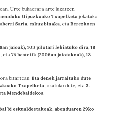
nean. Urte bukaerara arte luzatzen
imenduko Gipuzkoako Txapelketa
jokatuko
berri Saria, eskuz binaka
, eta
Berezkoen
an jaioak), 103 pilotari lehiatuko dira, 18
k
, eta
75 bestetik (2006an jaiotakoak), 13
kora bitartean.
Eta denek jarraituko dute
puzkoako Txapelketa
jokatuko dute, eta
3.
 eta Mendebaldekoa
.
 bai bi eskualdeetakoak, abenduaren 29ko