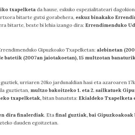
iko txapelketa
da hauxe, eskuko espezialitateari dagokio
artxora bitarte gutxi gorabehera,
eskuz binakako Errend
era bitarte, beste bi lehia izango dira:
Errendimenduko Uda
 Errendimenduko Gipuzkoako Txapelketan:
alebinetan (2008
de batetik (2007an jaiotakoetan), 15 multzotan banaturi
guztiek, urriaren 20ko jardunaldian hasi eta azaroaren 17
la guztietan,
multzo bakoitzeko 1. eta 2. sailkatuek Gi
deko txapelketak,
bitan banatuta:
Ekialdeko Txapelketa
n dira finalerdiak
. Eta
final guztiak, bai Gipuzkoakoak
azteko dauden egoitzetan.