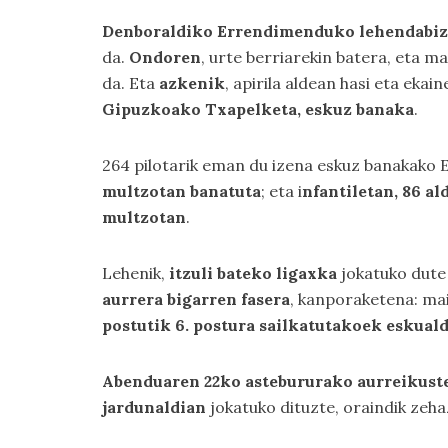
Denboraldiko Errendimenduko lehendabiz
da.
Ondoren
, urte berriarekin batera, eta m
da. Eta
azkenik
, apirila aldean hasi eta ekain
Gipuzkoako Txapelketa, eskuz banaka
.
264 pilotarik eman du izena eskuz banakako
multzotan banatuta
; eta i
nfantiletan, 86 al
multzotan
.
Lehenik,
itzuli bateko ligaxka
jokatuko dute 
aurrera bigarren fasera
, kanporaketena: mai
postutik 6. postura sailkatutakoek eskual
Abenduaren 22ko astebururako aurreikuste
jardunaldian
jokatuko dituzte, oraindik zeh