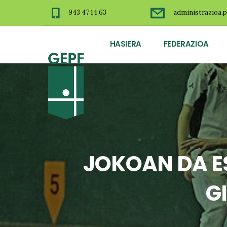
943 47 14 63
administrazioa.p
HASIERA
FEDERAZIOA
JOKOAN DA 
G