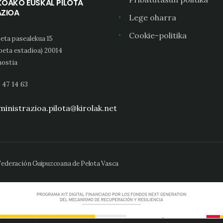
KOAKO EUSKAL PILOTA
AZIOA
Lege oharra
Cookie-politika
eta pasealekua 15
oeta estadioa) 20014
ostia
 47 14 63
inistrazioa.pilota@kirolak.net
 Federación Guipuzcoana de Pelota Vasca