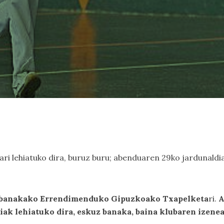
otari lehiatuko dira, buruz buru; abenduaren 29ko jardunald
 banakako Errendimenduko Gipuzkoako Txapelketa
ri.
A
riak lehiatuko dira, eskuz banaka, baina klubaren izene