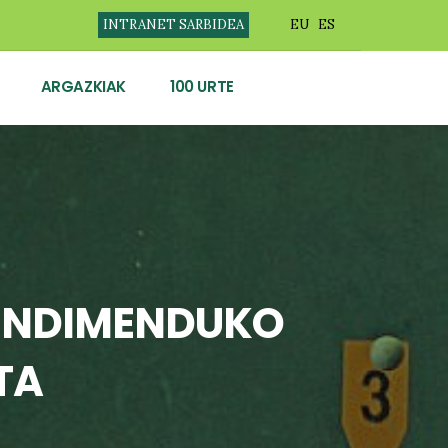
INTRANET SARBIDEA
EU
ES
ARGAZKIAK
100 URTE
ENDIMENDUKO
TA