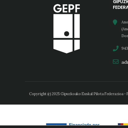
GIPUZ
FEDER
Ano
(An
Don
943
adm
Copyright (c) 2025 Gipuzkoako Euskal Pilota Federazioa -