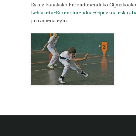
Eskuz banakako Errendimenduko Gipuzkoako
Lehiaketa-Errendimendua-Gipuzkoa eskuz b
jarraipena egin.