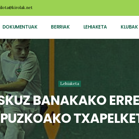
ilota@kirolak.net
DOKUMENTUAK
BERRIAK
LEHIAKETA
KLUBAK
Lehiaketa
ESKUZ BANAKAKO ERR
IPUZKOAKO TXAPELKE